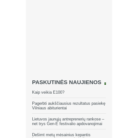
PASKUTINĖS NAUJIENOS
Kaip veikia E100?
Pagerbti aukščiausius rezultatus pasiekę
Vilniaus abiturientai
Lietuvos jaunųjų antreprenerių rankose –
net trys Gen-E festivalio apdovanojimai
Dešimt metų mėsainius kepantis