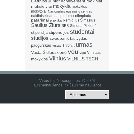
Lietuvos Junior Achievement
mokiniai
mokykla
moksleiviai
mokyklos
mokytojai
Nacionalinis egzaminų centras
naktinis kinas
nauja daina
olimpiada
patarimai
Remigijus Šimašius
praktika
Saulius Žiūra
SEB
Simona Pilkienė
studentai
stipendija
stipendijos
studijos
swedbank
tautvydas
urmas
padgurskas
Tryon.lt
testas
vdu
Vaida Šidlauskienė
Vilniaus
vgtu
Vilnius
VILNIUS TECH
mokyklos
Visos teisės saugomos. © 2024
jaunimonaujienos.lt / Jaunimo naujienos