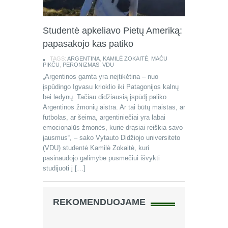
Studentė apkeliavo Pietų Ameriką:
papasakojo kas patiko
TAGS:
ARGENTINA
,
KAMILĖ ZOKAITĖ
,
MAČU
PIKČU
,
PERONIZMAS
,
VDU
„Argentinos gamta yra neįtikėtina – nuo
įspūdingo Igvasu krioklio iki Patagonijos kalnų
bei ledynų. Tačiau didžiausią įspūdį paliko
Argentinos žmonių aistra. Ar tai būtų maistas, ar
futbolas, ar šeima, argentiniečiai yra labai
emocionalūs žmonės, kurie drąsiai reiškia savo
jausmus“, – sako Vytauto Didžiojo universiteto
(VDU) studentė Kamilė Zokaitė, kuri
pasinaudojo galimybe pusmečiui išvykti
studijuoti į […]
REKOMENDUOJAME