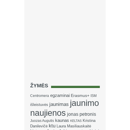
ŽYMĖS
egzaminai
Erasmus+
Centromera
ISM
jaunimo
jaunimas
išleistuvės
naujienos
jonas petronis
kaunas
Kristina
Juozas Augutis
KELTAS
ktu
Danilevičė
Laura Masiliauskaitė