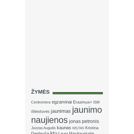
ŽYMĖS
egzaminai
Erasmus+
Centromera
ISM
jaunimo
jaunimas
išleistuvės
naujienos
jonas petronis
kaunas
Kristina
Juozas Augutis
KELTAS
ktu
Danilevičė
Laura Masiliauskaitė