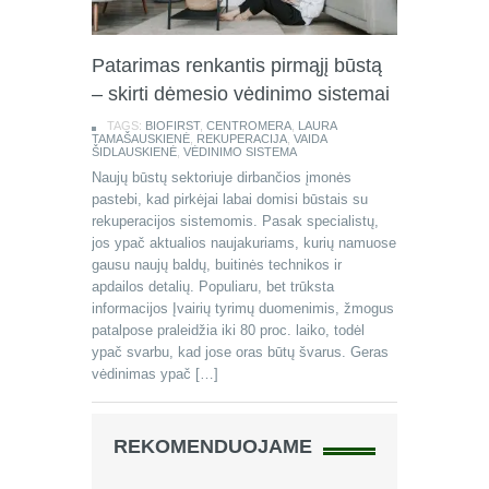
Patarimas renkantis pirmąjį būstą
– skirti dėmesio vėdinimo sistemai
TAGS:
BIOFIRST
,
CENTROMERA
,
LAURA
TAMAŠAUSKIENĖ
,
REKUPERACIJA
,
VAIDA
ŠIDLAUSKIENĖ
,
VĖDINIMO SISTEMA
Naujų būstų sektoriuje dirbančios įmonės
pastebi, kad pirkėjai labai domisi būstais su
rekuperacijos sistemomis. Pasak specialistų,
jos ypač aktualios naujakuriams, kurių namuose
gausu naujų baldų, buitinės technikos ir
apdailos detalių. Populiaru, bet trūksta
informacijos Įvairių tyrimų duomenimis, žmogus
patalpose praleidžia iki 80 proc. laiko, todėl
ypač svarbu, kad jose oras būtų švarus. Geras
vėdinimas ypač […]
REKOMENDUOJAME