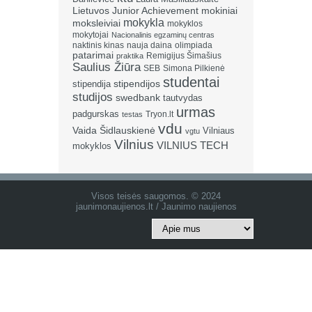
Lietuvos Junior Achievement
mokiniai
mokykla
moksleiviai
mokyklos
mokytojai
Nacionalinis egzaminų centras
naktinis kinas
nauja daina
olimpiada
patarimai
Remigijus Šimašius
praktika
Saulius Žiūra
SEB
Simona Pilkienė
studentai
stipendija
stipendijos
studijos
swedbank
tautvydas
urmas
padgurskas
Tryon.lt
testas
vdu
Vaida Šidlauskienė
Vilniaus
vgtu
Vilnius
VILNIUS TECH
mokyklos
Visos teisės saugomos. © 2024
jaunimonaujienos.lt / Jaunimo naujienos