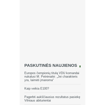
PASKUTINĖS NAUJIENOS
Europos čempionių titulą VDU komandai
nukalusi M. Petrėnaitė: „Jei charakteris
yra, laimėti įmanoma“
Kaip veikia E100?
Pagerbti aukščiausius rezultatus pasiekę
Vilniaus abiturientai