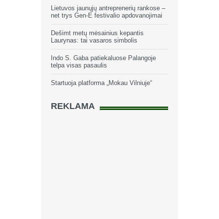
Lietuvos jaunųjų antreprenerių rankose –
net trys Gen-E festivalio apdovanojimai
Dešimt metų mėsainius kepantis
Laurynas: tai vasaros simbolis
Indo S. Gaba patiekaluose Palangoje
telpa visas pasaulis
Startuoja platforma „Mokau Vilniuje“
REKLAMA