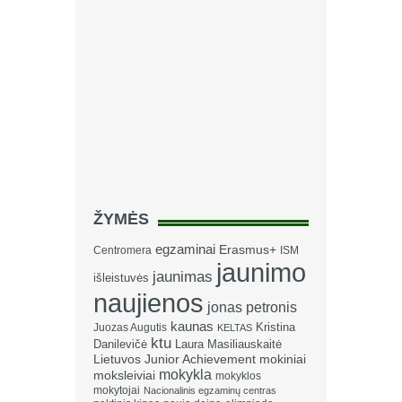
ŽYMĖS
egzaminai
Erasmus+
Centromera
ISM
jaunimo
jaunimas
išleistuvės
naujienos
jonas petronis
kaunas
Kristina
Juozas Augutis
KELTAS
ktu
Danilevičė
Laura Masiliauskaitė
Lietuvos Junior Achievement
mokiniai
mokykla
moksleiviai
mokyklos
mokytojai
Nacionalinis egzaminų centras