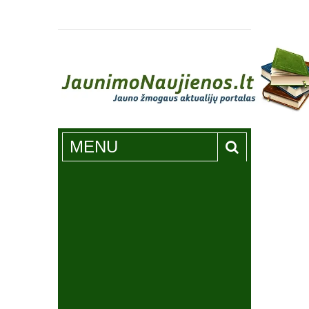
Jaunimonaujienos.lt
MENU