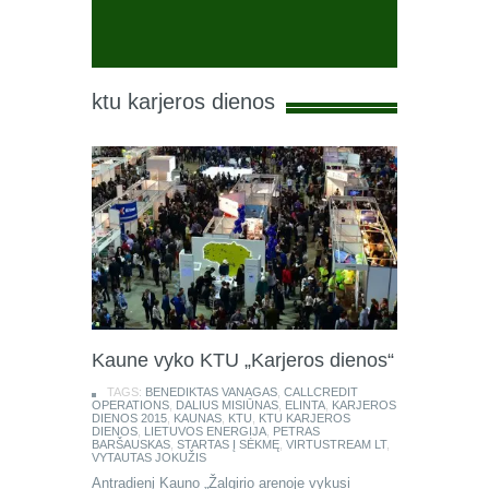
ktu karjeros dienos
Kaune vyko KTU „Karjeros dienos“
TAGS:
BENEDIKTAS VANAGAS
,
CALLCREDIT
OPERATIONS
,
DALIUS MISIŪNAS
,
ELINTA
,
KARJEROS
DIENOS 2015
,
KAUNAS
,
KTU
,
KTU KARJEROS
DIENOS
,
LIETUVOS ENERGIJA
,
PETRAS
BARŠAUSKAS
,
STARTAS Į SĖKMĘ
,
VIRTUSTREAM LT
,
VYTAUTAS JOKUŽIS
Antradienį Kauno „Žalgirio arenoje vykusi