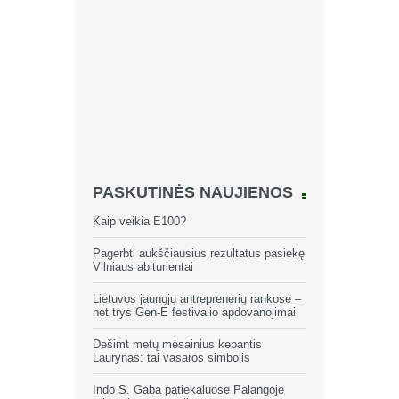
PASKUTINĖS NAUJIENOS
Kaip veikia E100?
Pagerbti aukščiausius rezultatus pasiekę
Vilniaus abiturientai
Lietuvos jaunųjų antreprenerių rankose –
net trys Gen-E festivalio apdovanojimai
Dešimt metų mėsainius kepantis
Laurynas: tai vasaros simbolis
Indo S. Gaba patiekaluose Palangoje