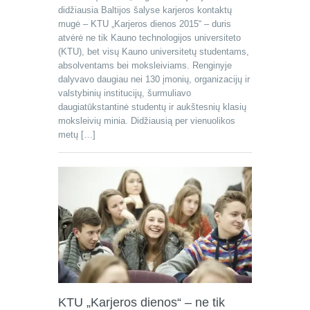
didžiausia Baltijos šalyse karjeros kontaktų
mugė – KTU „Karjeros dienos 2015“ ‒ duris
atvėrė ne tik Kauno technologijos universiteto
(KTU), bet visų Kauno universitetų studentams,
absolventams bei moksleiviams. Renginyje
dalyvavo daugiau nei 130 įmonių, organizacijų ir
valstybinių institucijų, šurmuliavo
daugiatūkstantinė studentų ir aukštesnių klasių
moksleivių minia. Didžiausią per vienuolikos
metų […]
KTU „Karjeros dienos“ – ne tik