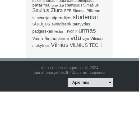
naktinis kinas
nauja daina
olimpiada
patarimai
Remigijus Šimašius
praktika
Saulius Žiūra
SEB
Simona Pilkienė
studentai
stipendija
stipendijos
studijos
swedbank
tautvydas
urmas
padgurskas
Tryon.lt
testas
vdu
Vaida Šidlauskienė
Vilniaus
vgtu
Vilnius
VILNIUS TECH
mokyklos
Visos teisės saugomos. © 2024
jaunimonaujienos.lt / Jaunimo naujienos