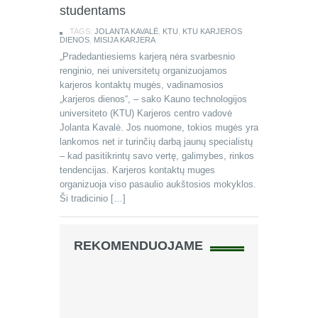
studentams
TAGS:
JOLANTA KAVALĖ
,
KTU
,
KTU KARJEROS
DIENOS
,
MISIJA KARJERA
„Pradedantiesiems karjerą nėra svarbesnio
renginio, nei universitetų organizuojamos
karjeros kontaktų mugės, vadinamosios
„karjeros dienos“, – sako Kauno technologijos
universiteto (KTU) Karjeros centro vadovė
Jolanta Kavalė. Jos nuomone, tokios mugės yra
lankomos net ir turinčių darbą jaunų specialistų
– kad pasitikrintų savo vertę, galimybes, rinkos
tendencijas. Karjeros kontaktų muges
organizuoja viso pasaulio aukštosios mokyklos.
Ši tradicinio […]
REKOMENDUOJAME