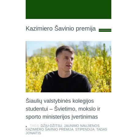
Kazimiero Šavinio premija
Šiaulių valstybinės kolegijos
studentui – Švietimo, mokslo ir
sporto ministerijos įvertinimas
TAGS:
DŽIU-DŽITSU
,
JAUNIMO NAUJIENOS
,
KAZIMIERO ŠAVINIO PREMIJA
,
STIPENDIJA
,
TADAS
JONAITIS