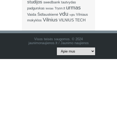
studijos
swedbank
tautvydas
urmas
padgurskas
Tryon.lt
testas
vdu
Vaida Šidlauskienė
Vilniaus
vgtu
Vilnius
VILNIUS TECH
mokyklos
Visos teisės saugomos. © 2024
jaunimonaujienos.lt / Jaunimo naujienos