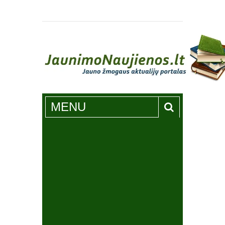
Jaunimonaujienos.lt
MENU