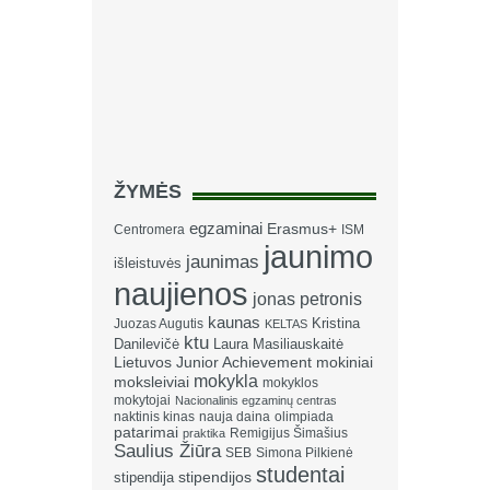
ŽYMĖS
egzaminai
Erasmus+
Centromera
ISM
jaunimo
jaunimas
išleistuvės
naujienos
jonas petronis
kaunas
Kristina
Juozas Augutis
KELTAS
ktu
Danilevičė
Laura Masiliauskaitė
Lietuvos Junior Achievement
mokiniai
mokykla
moksleiviai
mokyklos
mokytojai
Nacionalinis egzaminų centras
naktinis kinas
nauja daina
olimpiada
patarimai
Remigijus Šimašius
praktika
Saulius Žiūra
SEB
Simona Pilkienė
studentai
stipendija
stipendijos