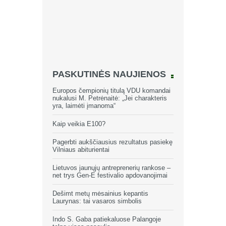
PASKUTINĖS NAUJIENOS
Europos čempionių titulą VDU komandai
nukalusi M. Petrėnaitė: „Jei charakteris
yra, laimėti įmanoma“
Kaip veikia E100?
Pagerbti aukščiausius rezultatus pasiekę
Vilniaus abiturientai
Lietuvos jaunųjų antreprenerių rankose –
net trys Gen-E festivalio apdovanojimai
Dešimt metų mėsainius kepantis
Laurynas: tai vasaros simbolis
Indo S. Gaba patiekaluose Palangoje