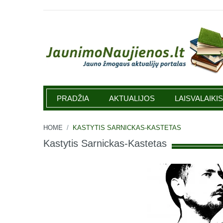
Jaunimonaujienos.lt
PRADŽIA
AKTUALIJOS
LAISVALAIKIS
HOME
/
KASTYTIS SARNICKAS-KASTETAS
Kastytis Sarnickas-Kastetas