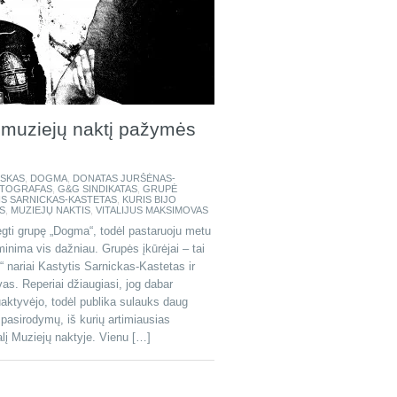
muziejų naktį pažymės
SKAS
,
DOGMA
,
DONATAS JURŠĖNAS-
TOGRAFAS
,
G&G SINDIKATAS
,
GRUPĖ
IS SARNICKAS-KASTETAS
,
KURIS BIJO
S
,
MUZIEJŲ NAKTIS
,
VITALIJUS MAKSIMOVAS
ti grupę „Dogma“, todėl pastaruoju metu
minima vis dažniau. Grupės įkūrėjai – tai
 nariai Kastytis Sarnickas-Kastetas ir
s. Reperiai džiaugiasi, jog dabar
uaktyvėjo, todėl publika sulauks daug
 pasirodymų, iš kurių artimiausias
lį Muziejų naktyje. Vienu […]