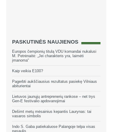
PASKUTINĖS NAUJIENOS
Europos čempionių titulą VDU komandai nukalusi
M. Petrėnaitė: „Jei charakteris yra, laimėti
įmanoma“
Kaip veikia E100?
Pagerbti aukščiausius rezultatus pasiekę Vilniaus
abiturientai
Lietuvos jaunųjų antreprenerių rankose – net trys
Gen-E festivalio apdovanojimai
Dešimt metų mėsainius kepantis Laurynas: tai
vasaros simbolis
Indo S. Gaba patiekaluose Palangoje telpa visas
pasaulis