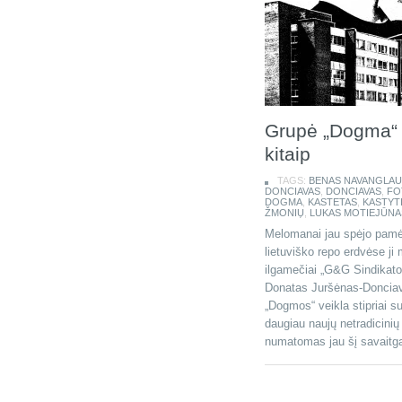
Grupė „Dogma“ 
kitaip
TAGS:
BENAS NAVANGLAU
DONCIAVAS
,
DONCIAVAS
,
FO
DOGMA
,
KASTETAS
,
KASTYT
ŽMONIŲ
,
LUKAS MOTIEJŪNA
Melomanai jau spėjo pamėg
lietuviško repo erdvėse ji 
ilgamečiai „G&G Sindikato“
Donatas Juršėnas-Donciava
„Dogmos“ veikla stipriai s
daugiau naujų netradicinių
numatomas jau šį savaitga