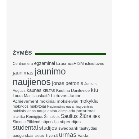
ŽYMĖS
egzaminai
Erasmus+
išleistuvės
Centromera
ISM
jaunimo
jaunimas
naujienos
jonas petronis
Juozas
ktu
kaunas
Kristina Danilevičė
Augutis
KELTAS
Laura Masiliauskaitė
Lietuvos Junior
mokykla
Achievement
mokiniai
moksleiviai
mokyklos
mokytojai
Nacionalinis egzaminų centras
patarimai
naktinis kinas
nauja daina
olimpiada
Saulius Žiūra
Remigijus Šimašius
SEB
praktika
stipendija
stipendijos
Simona Pilkienė
studentai
studijos
swedbank
tautvydas
urmas
Vaida
padgurskas
Tryon.lt
testas