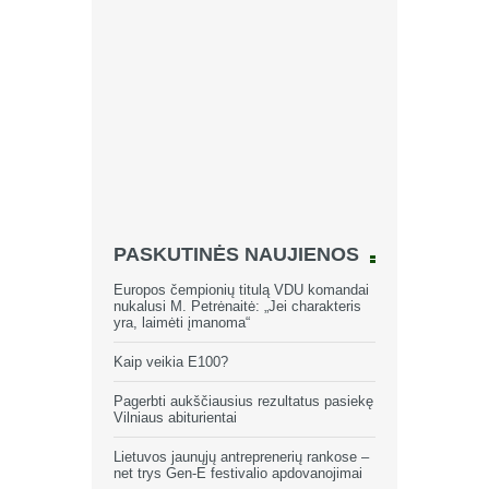
PASKUTINĖS NAUJIENOS
Europos čempionių titulą VDU komandai
nukalusi M. Petrėnaitė: „Jei charakteris
yra, laimėti įmanoma“
Kaip veikia E100?
Pagerbti aukščiausius rezultatus pasiekę
Vilniaus abiturientai
Lietuvos jaunųjų antreprenerių rankose –
net trys Gen-E festivalio apdovanojimai