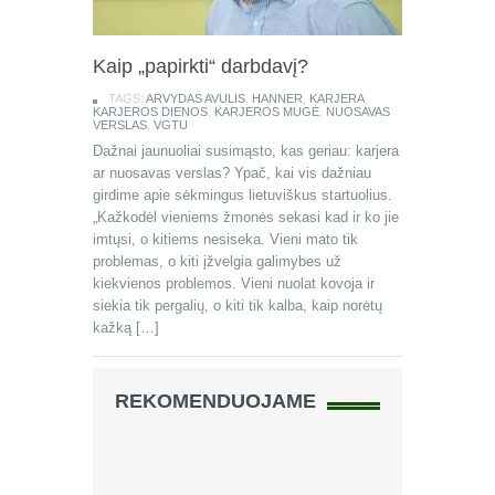
Kaip „papirkti“ darbdavį?
TAGS:
ARVYDAS AVULIS
,
HANNER
,
KARJERA
,
KARJEROS DIENOS
,
KARJEROS MUGĖ
,
NUOSAVAS
VERSLAS
,
VGTU
Dažnai jaunuoliai susimąsto, kas geriau: karjera
ar nuosavas verslas? Ypač, kai vis dažniau
girdime apie sėkmingus lietuviškus startuolius.
„Kažkodėl vieniems žmonės sekasi kad ir ko jie
imtųsi, o kitiems nesiseka. Vieni mato tik
problemas, o kiti įžvelgia galimybes už
kiekvienos problemos. Vieni nuolat kovoja ir
siekia tik pergalių, o kiti tik kalba, kaip norėtų
kažką […]
REKOMENDUOJAME