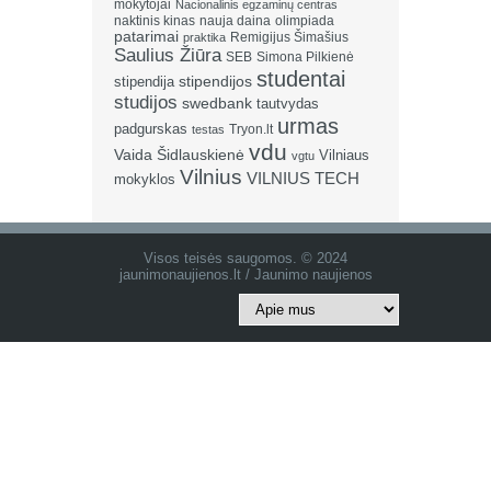
mokytojai
Nacionalinis egzaminų centras
naktinis kinas
nauja daina
olimpiada
patarimai
Remigijus Šimašius
praktika
Saulius Žiūra
SEB
Simona Pilkienė
studentai
stipendija
stipendijos
studijos
swedbank
tautvydas
urmas
padgurskas
Tryon.lt
testas
vdu
Vaida Šidlauskienė
Vilniaus
vgtu
Vilnius
VILNIUS TECH
mokyklos
Visos teisės saugomos. © 2024
jaunimonaujienos.lt / Jaunimo naujienos