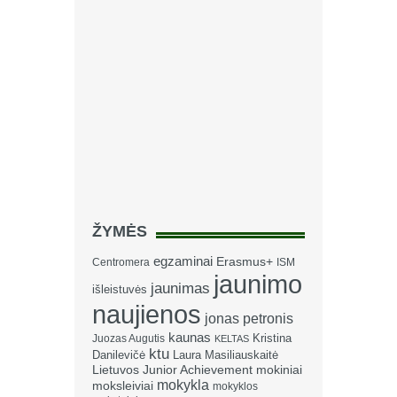
ŽYMĖS
egzaminai
Erasmus+
Centromera
ISM
jaunimo
jaunimas
išleistuvės
naujienos
jonas petronis
kaunas
Kristina
Juozas Augutis
KELTAS
ktu
Danilevičė
Laura Masiliauskaitė
Lietuvos Junior Achievement
mokiniai
mokykla
moksleiviai
mokyklos