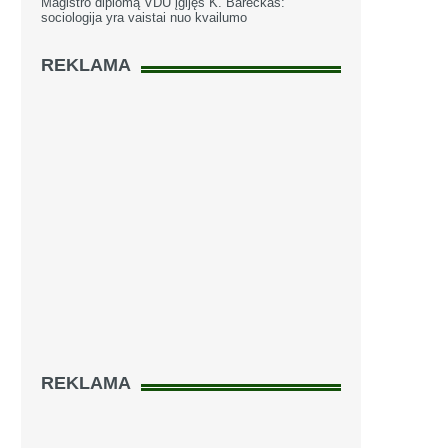
Magistro diplomą VDU įgijęs K. Bareckas:
sociologija yra vaistai nuo kvailumo
REKLAMA
REKLAMA