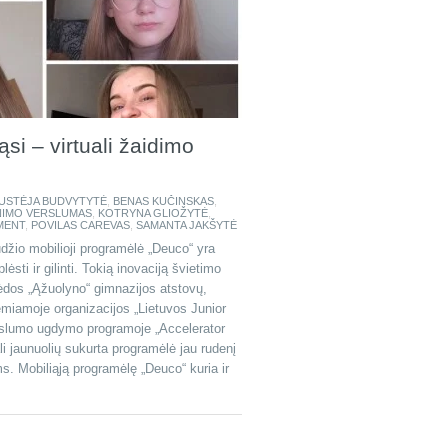
i – virtuali žaidimo
USTĖJA BUDVYTYTĖ
,
BENAS KUČINSKAS
,
NIMO VERSLUMAS
,
KOTRYNA GLIOŽYTĖ
,
MENT
,
POVILAS CAREVAS
,
SAMANTA JAKŠYTĖ
žio mobilioji programėlė „Deuco“ yra
ėsti ir gilinti. Tokią inovaciją švietimo
pėdos „Ąžuolyno“ gimnazijos atstovų,
iamoje organizacijos „Lietuvos Junior
slumo ugdymo programoje „Accelerator
i jaunuolių sukurta programėlė jau rudenį
. Mobiliąją programėlę „Deuco“ kuria ir