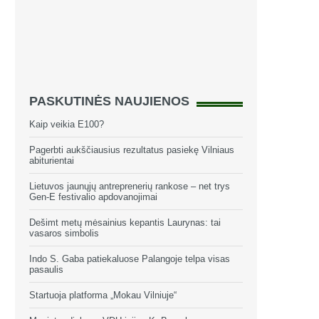
PASKUTINĖS NAUJIENOS
Kaip veikia E100?
Pagerbti aukščiausius rezultatus pasiekę Vilniaus
abiturientai
Lietuvos jaunųjų antreprenerių rankose – net trys
Gen-E festivalio apdovanojimai
Dešimt metų mėsainius kepantis Laurynas: tai
vasaros simbolis
Indo S. Gaba patiekaluose Palangoje telpa visas
pasaulis
Startuoja platforma „Mokau Vilniuje“