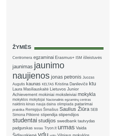
ŽYMĖS
egzaminai
Erasmus+
išleistuvės
Centromera
ISM
jaunimo
jaunimas
naujienos
jonas petronis
Juozas
ktu
kaunas
Kristina Danilevičė
Augutis
KELTAS
Laura Masiliauskaitė
Lietuvos Junior
mokykla
Achievement
mokiniai
moksleiviai
mokyklos
mokytojai
Nacionalinis egzaminų centras
patarimai
naktinis kinas
nauja daina
olimpiada
Saulius Žiūra
Remigijus Šimašius
SEB
praktika
stipendija
stipendijos
Simona Pilkienė
studentai
studijos
swedbank
tautvydas
urmas
Vaida
padgurskas
Tryon.lt
testas
vdu
Šidlauskienė
Vilniaus mokyklos
vgtu