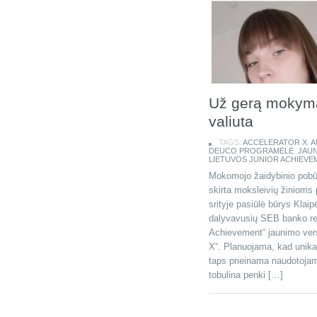
Už gerą mokymąs
valiuta
TAGS:
ACCELERATOR X
,
A
DEUCO PROGRAMĖLĖ
,
JAU
LIETUVOS JUNIOR ACHIEVE
Mokomojo žaidybinio pobūd
skirta moksleivių žinioms pl
srityje pasiūlė būrys Klai
dalyvavusių SEB banko rem
Achievement“ jaunimo ver
X“. Planuojama, kad unikal
taps prieinama naudotojams
tobulina penki […]