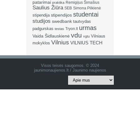
patarimai
Remigijus Šimašius
praktika
Saulius Žiūra
SEB
Simona Pilkienė
studentai
stipendija
stipendijos
studijos
swedbank
tautvydas
urmas
padgurskas
Tryon.lt
testas
vdu
Vaida Šidlauskienė
Vilniaus
vgtu
Vilnius
VILNIUS TECH
mokyklos
Visos teisės saugomos. © 2024
jaunimonaujienos.lt / Jaunimo naujienos