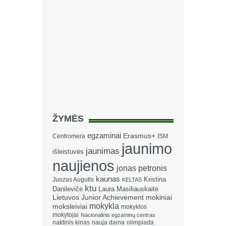
ŽYMĖS
egzaminai
Erasmus+
Centromera
ISM
jaunimo
jaunimas
išleistuvės
naujienos
jonas petronis
kaunas
Kristina
Juozas Augutis
KELTAS
ktu
Danilevičė
Laura Masiliauskaitė
Lietuvos Junior Achievement
mokiniai
mokykla
moksleiviai
mokyklos
mokytojai
Nacionalinis egzaminų centras
naktinis kinas
nauja daina
olimpiada