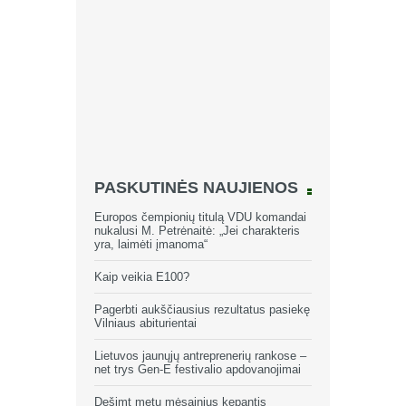
PASKUTINĖS NAUJIENOS
Europos čempionių titulą VDU komandai
nukalusi M. Petrėnaitė: „Jei charakteris
yra, laimėti įmanoma“
Kaip veikia E100?
Pagerbti aukščiausius rezultatus pasiekę
Vilniaus abiturientai
Lietuvos jaunųjų antreprenerių rankose –
net trys Gen-E festivalio apdovanojimai
Dešimt metų mėsainius kepantis