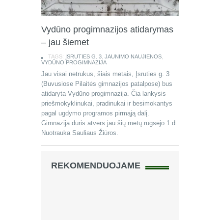
Vydūno progimnazijos atidarymas
– jau šiemet
TAGS:
ĮSRUTIES G. 3
,
JAUNIMO NAUJIENOS
,
VYDŪNO PROGIMNAZIJA
Jau visai netrukus, šiais metais, Įsruties g. 3
(Buvusiose Pilaitės gimnazijos patalpose) bus
atidaryta Vydūno progimnazija. Čia lankysis
priešmokyklinukai, pradinukai ir besimokantys
pagal ugdymo programos pirmąją dalį.
Gimnazija duris atvers jau šių metų rugsėjo 1 d.
Nuotrauka Sauliaus Žiūros.
REKOMENDUOJAME