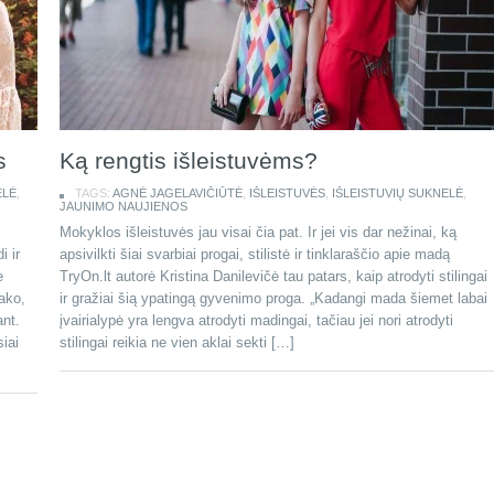
s
Ką rengtis išleistuvėms?
ELĖ
,
TAGS:
AGNĖ JAGELAVIČIŪTĖ
,
IŠLEISTUVĖS
,
IŠLEISTUVIŲ SUKNELĖ
,
JAUNIMO NAUJIENOS
Mokyklos išleistuvės jau visai čia pat. Ir jei vis dar nežinai, ką
i ir
apsivilkti šiai svarbiai progai, stilistė ir tinklaraščio apie madą
e
TryOn.lt autorė Kristina Danilevičė tau patars, kaip atrodyti stilingai
ako,
ir gražiai šią ypatingą gyvenimo proga. „Kadangi mada šiemet labai
ant.
įvairialypė yra lengva atrodyti madingai, tačiau jei nori atrodyti
iai
stilingai reikia ne vien aklai sekti […]