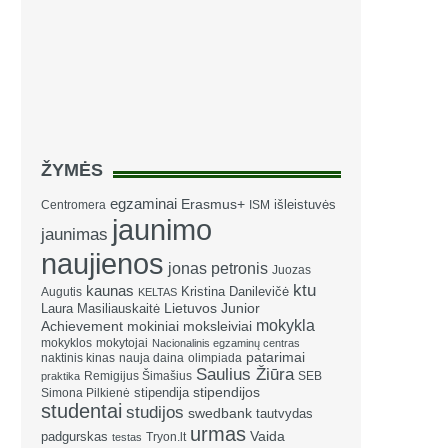
ŽYMĖS
egzaminai
Erasmus+
išleistuvės
Centromera
ISM
jaunimo
jaunimas
naujienos
jonas petronis
Juozas
ktu
kaunas
Kristina Danilevičė
Augutis
KELTAS
Laura Masiliauskaitė
Lietuvos Junior
mokykla
Achievement
mokiniai
moksleiviai
mokyklos
mokytojai
Nacionalinis egzaminų centras
patarimai
naktinis kinas
nauja daina
olimpiada
Saulius Žiūra
Remigijus Šimašius
SEB
praktika
stipendija
stipendijos
Simona Pilkienė
studentai
studijos
swedbank
tautvydas
urmas
Vaida
padgurskas
Tryon.lt
testas