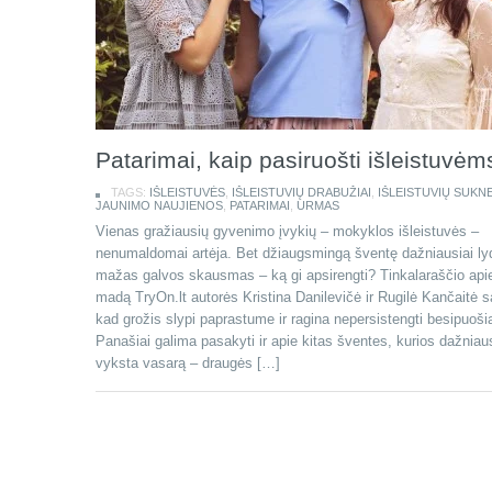
Patarimai, kaip pasiruošti išleistuvėm
TAGS:
IŠLEISTUVĖS
,
IŠLEISTUVIŲ DRABUŽIAI
,
IŠLEISTUVIŲ SUKN
JAUNIMO NAUJIENOS
,
PATARIMAI
,
URMAS
Vienas gražiausių gyvenimo įvykių – mokyklos išleistuvės –
nenumaldomai artėja. Bet džiaugsmingą šventę dažniausiai lyd
mažas galvos skausmas – ką gi apsirengti? Tinkalaraščio api
madą TryOn.lt autorės Kristina Danilevičė ir Rugilė Kančaitė s
kad grožis slypi paprastume ir ragina nepersistengti besipuoši
Panašiai galima pasakyti ir apie kitas šventes, kurios dažniaus
vyksta vasarą – draugės […]