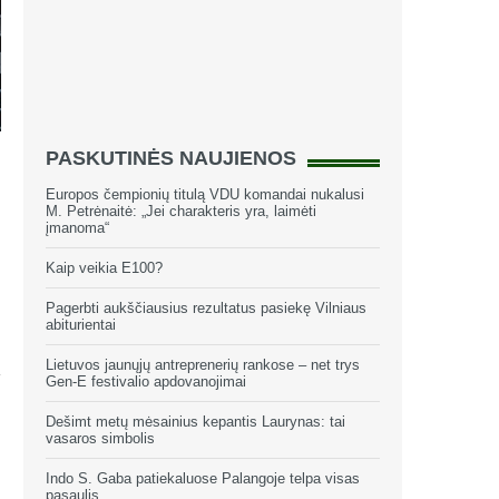
PASKUTINĖS NAUJIENOS
Europos čempionių titulą VDU komandai nukalusi
M. Petrėnaitė: „Jei charakteris yra, laimėti
įmanoma“
Kaip veikia E100?
Pagerbti aukščiausius rezultatus pasiekę Vilniaus
abiturientai
Lietuvos jaunųjų antreprenerių rankose – net trys
Gen-E festivalio apdovanojimai
Dešimt metų mėsainius kepantis Laurynas: tai
vasaros simbolis
Indo S. Gaba patiekaluose Palangoje telpa visas
pasaulis