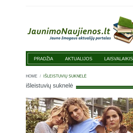
Jaunimonaujienos.lt
PRADŽIA
AKTUALIJOS
LAISVALAIKIS
HOME
/
IŠLEISTUVIŲ SUKNELĖ
išleistuvių suknelė