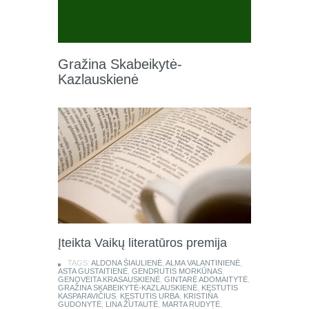
Gražina Skabeikytė-
Kazlauskienė
Įteikta Vaikų literatūros premija
TAGS:
ALDONA ŠIAULIENĖ
,
ALMA VALANTINIENĖ
,
ASTA GUSTAITIENĖ
,
GENDRUTIS MORKŪNAS
,
GENOVEITA KRASAUSKIENĖ
,
GINTARĖ ADOMAITYTĖ
,
GRAŽINA SKABEIKYTĖ-KAZLAUSKIENĖ
,
KĘSTUTIS
KASPARAVIČIUS
,
KĘSTUTIS URBA
,
KRISTINA
GUDONYTĖ
,
LINA ŽUTAUTĖ
,
MARTA RUDYTĖ
,