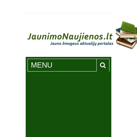
Jaunimonaujienos.lt
MENU