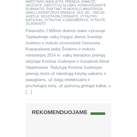
MARTYNAS VAINILAITIS
,
PREMIJA
,
RAMUTĖ
SKUČAITĖ
,
RAŠYTOJŲ KLUBAS
,
ROMA KIŠŪNAITĖ
,
RUBINAITIS
,
ŠVIETIMO IR MOKSLO MINSTERIJA
,
VAIKŲ LITERATŪROS PREMIJA
,
VILĖ VĖL
,
VINCAS
AURYLA
,
VIOLETA PALČINSKAITĖ
,
VYTAUTAS
RAČICKAS
,
VYTAUTAS V.LANDSBERGIS
,
VYTAUTĖ
ŽILINSKAITĖ
Panevėžio J.Miltinio dramos teatre vykusioje
Tarptautinėje vaikų knygos dienos šventėje
švietimo ir mokslo viceministrė Genoveita
Krasauskienė įteikė Švietimo ir mokslo
ministerijos 2014 m. vaikų literatūros premiją
rašytojai Kristinai Gudonytei ir žurnalistei Almai
Valantinienei. Rašytojai Kristinai Gudonytei
premija skirta už talentingą kūrybą vaikams ir
paaugliams, už įtaigų intelektualinį ir
psichologinį turinį, už jautrumą gimtajai kalbai, o
[…]
REKOMENDUOJAME