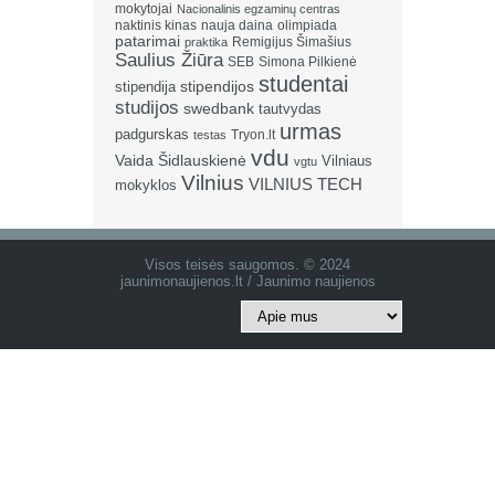
mokytojai
Nacionalinis egzaminų centras
naktinis kinas
nauja daina
olimpiada
patarimai
Remigijus Šimašius
praktika
Saulius Žiūra
SEB
Simona Pilkienė
studentai
stipendija
stipendijos
studijos
swedbank
tautvydas
urmas
padgurskas
Tryon.lt
testas
vdu
Vaida Šidlauskienė
Vilniaus
vgtu
Vilnius
VILNIUS TECH
mokyklos
Visos teisės saugomos. © 2024
jaunimonaujienos.lt / Jaunimo naujienos