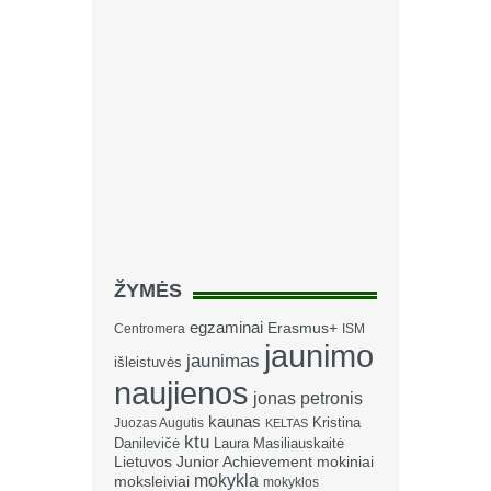
ŽYMĖS
egzaminai
Erasmus+
Centromera
ISM
jaunimo
jaunimas
išleistuvės
naujienos
jonas petronis
kaunas
Kristina
Juozas Augutis
KELTAS
ktu
Danilevičė
Laura Masiliauskaitė
Lietuvos Junior Achievement
mokiniai
mokykla
moksleiviai
mokyklos