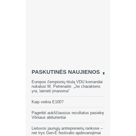
PASKUTINĖS NAUJIENOS
Europos čempionių titulą VDU komandai
nukalusi M. Petrėnaitė: „Jei charakteris
yra, laimėti įmanoma“
Kaip veikia E100?
Pagerbti aukščiausius rezultatus pasiekę
Vilniaus abiturientai
Lietuvos jaunųjų antreprenerių rankose –
net trys Gen-E festivalio apdovanojimai