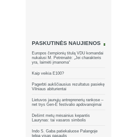
PASKUTINĖS NAUJIENOS
Europos čempionių titulą VDU komandai
nukalusi M. Petrėnaitė: „Jei charakteris
yra, laimėti įmanoma“
Kaip veikia E100?
Pagerbti aukščiausius rezultatus pasiekę
Vilniaus abiturientai
Lietuvos jaunųjų antreprenerių rankose –
net trys Gen-E festivalio apdovanojimai
Dešimt metų mėsainius kepantis
Laurynas: tai vasaros simbolis
Indo S. Gaba patiekaluose Palangoje
telpa visas pasaulis