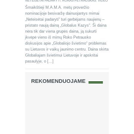
NETEISĖTAI PADARYTI
,
ROKAS PETRAUSKAS
,
VIDEO
Šmaikštieji M.A.M.A. metų proveržio
nominacijoje besivaržę dainuojantys mimai
„Neteisėtai padaryti“ turi gerbėjams naujienų –
pristato naują dainą „Globalus Kazys“. Ši daina
nėra tik dar viena grupės daina, ją sukurti
įkvėpė vieno iš mimų Roko Petrausko
diskusijos apie „Globaliojo švietimo“ problemas
su Lietuvos ir vaikų jaunimo centru. Daina skirta
Globaliajam švietimui Lietuvoje ir apskritai
pasaulyje, o […]
REKOMENDUOJAME