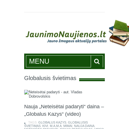
Jaunimonaujienos.lt
MENU
Globalusis švietimas
Nauja „Neteisėtai padaryti“ daina –
„Globalus Kazys“ (video)
TAGS:
GLOBALUS KAZYS
,
GLOBALUSIS
ŠVIETIMAS
,
KIVI
,
M.A.M.A
,
MIMAI
,
NAUJA DAINA
,