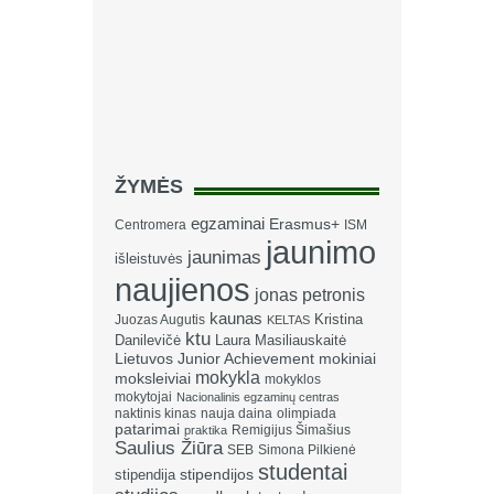
ŽYMĖS
egzaminai
Erasmus+
Centromera
ISM
jaunimo
jaunimas
išleistuvės
naujienos
jonas petronis
kaunas
Kristina
Juozas Augutis
KELTAS
ktu
Danilevičė
Laura Masiliauskaitė
Lietuvos Junior Achievement
mokiniai
mokykla
moksleiviai
mokyklos
mokytojai
Nacionalinis egzaminų centras
naktinis kinas
nauja daina
olimpiada
patarimai
Remigijus Šimašius
praktika
Saulius Žiūra
SEB
Simona Pilkienė
studentai
stipendija
stipendijos