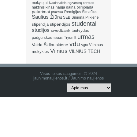
mokytojai
Nacionalinis egzaminų centras
naktinis kinas
nauja daina
olimpiada
patarimai
Remigijus Šimašius
praktika
Saulius Žiūra
SEB
Simona Pilkienė
studentai
stipendija
stipendijos
studijos
swedbank
tautvydas
urmas
padgurskas
Tryon.lt
testas
vdu
Vaida Šidlauskienė
Vilniaus
vgtu
Vilnius
VILNIUS TECH
mokyklos
Visos teisės saugomos. © 2024
jaunimonaujienos.lt / Jaunimo naujienos