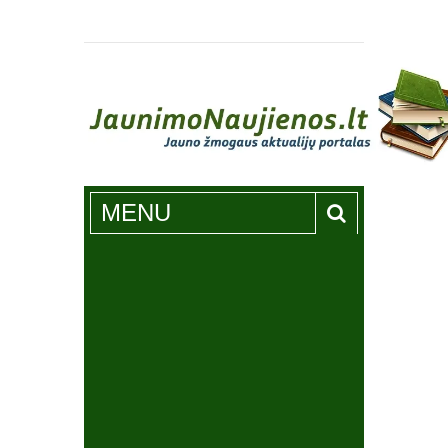
Jaunimonaujienos.lt
MENU