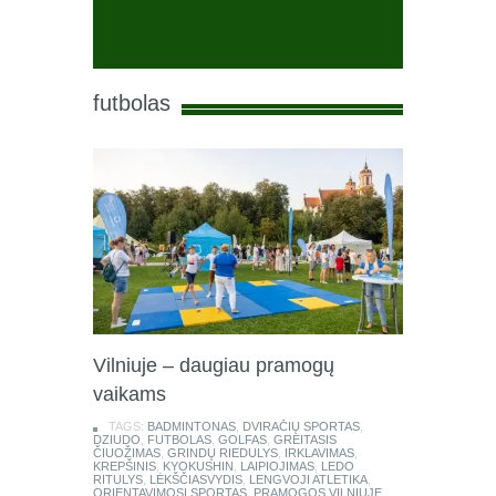
futbolas
Vilniuje – daugiau pramogų
vaikams
TAGS:
BADMINTONAS
,
DVIRAČIŲ SPORTAS
,
DZIUDO
,
FUTBOLAS
,
GOLFAS
,
GREITASIS
ČIUOŽIMAS
,
GRINDŲ RIEDULYS
,
IRKLAVIMAS
,
KREPŠINIS
,
KYOKUSHIN
,
LAIPIOJIMAS
,
LEDO
RITULYS
,
LĖKŠČIASVYDIS
,
LENGVOJI ATLETIKA
,
ORIENTAVIMOSI SPORTAS
,
PRAMOGOS VILNIUJE
,