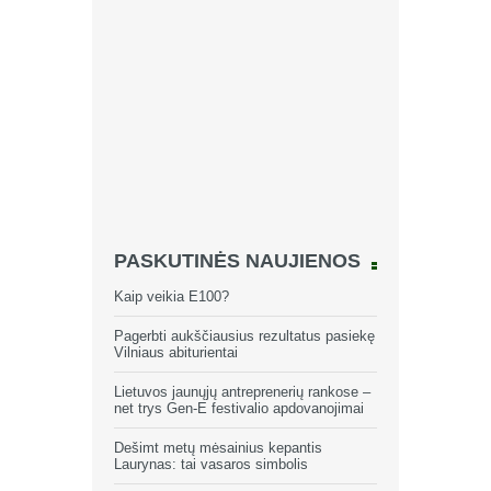
PASKUTINĖS NAUJIENOS
Kaip veikia E100?
Pagerbti aukščiausius rezultatus pasiekę
Vilniaus abiturientai
Lietuvos jaunųjų antreprenerių rankose –
net trys Gen-E festivalio apdovanojimai
Dešimt metų mėsainius kepantis
Laurynas: tai vasaros simbolis