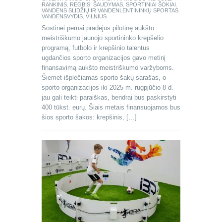
RANKINIS
,
REGBIS
,
ŠAUDYMAS
,
SPORTINIAI ŠOKIAI
,
VANDENS SLIDŽIŲ IR VANDENLENTININKŲ SPORTAS
,
VANDENSVYDIS
,
VILNIUS
Sostinei pernai pradėjus pilotinę aukšto
meistriškumo jaunojo sportininko krepšelio
programą, futbolo ir krepšinio talentus
ugdančios sporto organizacijos gavo metinį
finansavimą aukšto meistriškumo varžyboms.
Šiemet išplečiamas sporto šakų sąrašas, o
sporto organizacijos iki 2025 m. rugpjūčio 8 d.
jau gali teikti paraiškas, bendrai bus paskirstyti
400 tūkst. eurų. Šiais metais finansuojamos bus
šios sporto šakos: krepšinis, […]