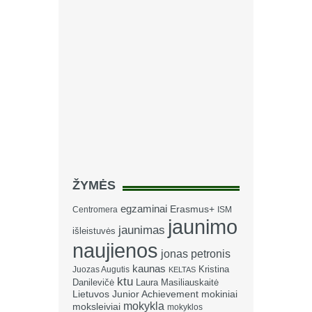
ŽYMĖS
egzaminai
Erasmus+
Centromera
ISM
jaunimo
jaunimas
išleistuvės
naujienos
jonas petronis
kaunas
Kristina
Juozas Augutis
KELTAS
ktu
Danilevičė
Laura Masiliauskaitė
Lietuvos Junior Achievement
mokiniai
mokykla
moksleiviai
mokyklos