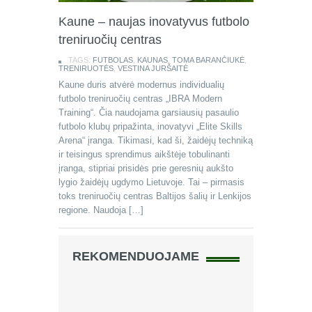
Kaune – naujas inovatyvus futbolo
treniruočių centras
TAGS:
FUTBOLAS
,
KAUNAS
,
TOMA BARANČIUKĖ
,
TRENIRUOTĖS
,
VESTINA JURŠAITĖ
Kaune duris atvėrė modernus individualių
futbolo treniruočių centras „IBRA Modern
Training“. Čia naudojama garsiausių pasaulio
futbolo klubų pripažinta, inovatyvi „Elite Skills
Arena“ įranga. Tikimasi, kad ši, žaidėjų techniką
ir teisingus sprendimus aikštėje tobulinanti
įranga, stipriai prisidės prie geresnių aukšto
lygio žaidėjų ugdymo Lietuvoje. Tai – pirmasis
toks treniruočių centras Baltijos šalių ir Lenkijos
regione. Naudoja […]
REKOMENDUOJAME