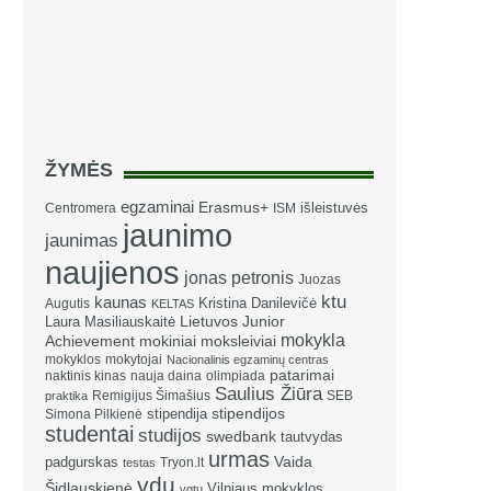
ŽYMĖS
egzaminai
Erasmus+
išleistuvės
Centromera
ISM
jaunimo
jaunimas
naujienos
jonas petronis
Juozas
ktu
kaunas
Kristina Danilevičė
Augutis
KELTAS
Laura Masiliauskaitė
Lietuvos Junior
mokykla
Achievement
mokiniai
moksleiviai
mokyklos
mokytojai
Nacionalinis egzaminų centras
patarimai
naktinis kinas
nauja daina
olimpiada
Saulius Žiūra
Remigijus Šimašius
SEB
praktika
stipendija
stipendijos
Simona Pilkienė
studentai
studijos
swedbank
tautvydas
urmas
Vaida
padgurskas
Tryon.lt
testas
vdu
Šidlauskienė
Vilniaus mokyklos
vgtu