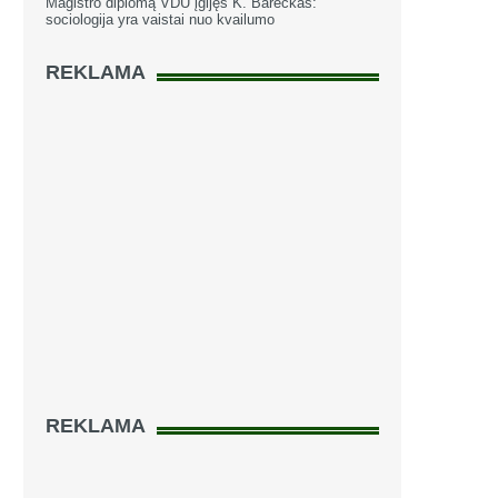
Magistro diplomą VDU įgijęs K. Bareckas:
sociologija yra vaistai nuo kvailumo
REKLAMA
REKLAMA