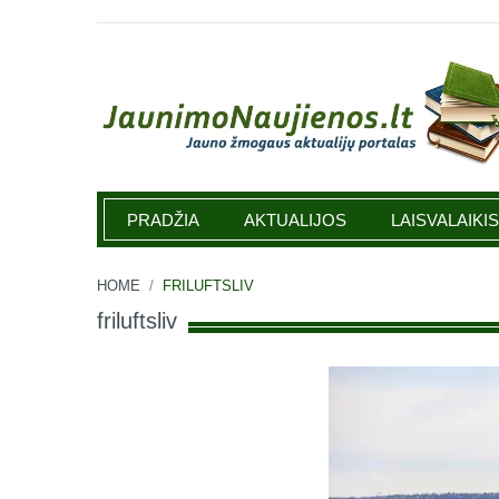
Jaunimonaujienos.lt
PRADŽIA
AKTUALIJOS
LAISVALAIKIS
HOME
/
FRILUFTSLIV
friluftsliv