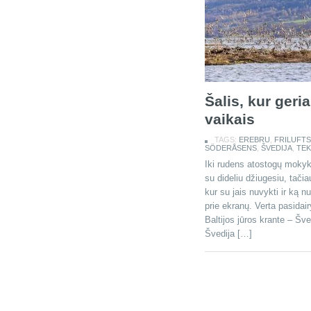
Šalis, kur geri
vaikais
TAGS:
EREBRU
,
FRILUFTS
SÖDERÅSENS
,
ŠVEDIJA
,
TEK
Iki rudens atostogų mokykl
su dideliu džiugesiu, tači
kur su jais nuvykti ir ką nu
prie ekranų. Verta pasidair
Baltijos jūros krante – Šv
Švedija […]