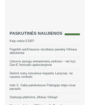
PASKUTINĖS NAUJIENOS
Kaip veikia E100?
Pagerbti aukščiausius rezultatus pasiekę Vilniaus
abiturientai
Lietuvos jaunųjų antreprenerių rankose – net trys
Gen-E festivalio apdovanojimai
Dešimt metų mėsainius kepantis Laurynas: tai
vasaros simbolis
Indo S. Gaba patiekaluose Palangoje telpa visas
pasaulis
Startuoja platforma „Mokau Vilniuje“