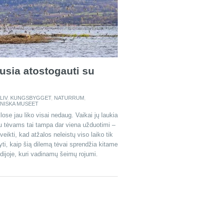
ausia atostogauti su
LIV
,
KUNGSBYGGET
,
NATURRUM
,
NISKA MUSEET
ose jau liko visai nedaug. Vaikai jų laukia
au tėvams tai tampa dar viena užduotimi –
veikti, kad atžalos neleistų viso laiko tik
yti, kaip šią dilemą tėvai sprendžia kitame
edijoje, kuri vadinamų šeimų rojumi.