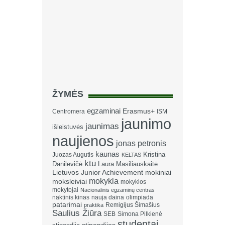
ŽYMĖS
egzaminai
Erasmus+
Centromera
ISM
jaunimo
jaunimas
išleistuvės
naujienos
jonas petronis
kaunas
Kristina
Juozas Augutis
KELTAS
ktu
Danilevičė
Laura Masiliauskaitė
Lietuvos Junior Achievement
mokiniai
mokykla
moksleiviai
mokyklos
mokytojai
Nacionalinis egzaminų centras
naktinis kinas
nauja daina
olimpiada
patarimai
Remigijus Šimašius
praktika
Saulius Žiūra
SEB
Simona Pilkienė
studentai