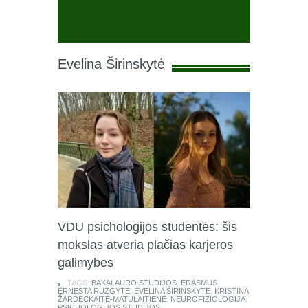
Evelina Širinskytė
VDU psichologijos studentės: šis
mokslas atveria plačias karjeros
galimybes
TAGS:
BAKALAURO STUDIJOS
,
ERASMUS
,
ERNESTA RUZGYTĖ
,
EVELINA ŠIRINSKYTĖ
,
KRISTINA
ŽARDECKAITĖ-MATULAITIENĖ
,
NEUROFIZIOLOGIJA
,
PSICHOLOGIJOS STUDIJOS