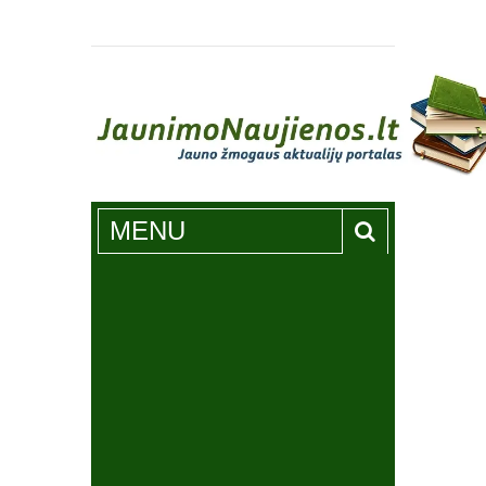
Jaunimonaujienos.lt
MENU