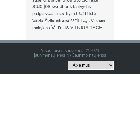
stipendija
stipendijos
studijos
swedbank
tautvydas
urmas
padgurskas
Tryon.lt
testas
vdu
Vaida Šidlauskienė
Vilniaus
vgtu
Vilnius
VILNIUS TECH
mokyklos
Visos teisės saugomos. © 2024
jaunimonaujienos.lt / Jaunimo naujienos