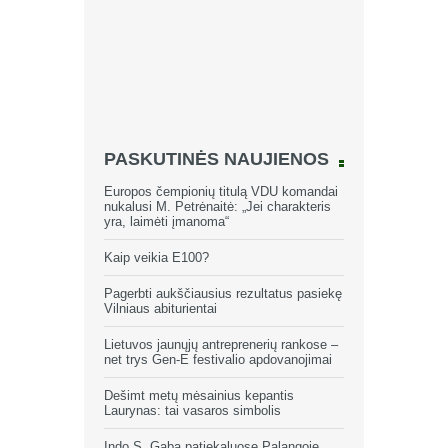
PASKUTINĖS NAUJIENOS
Europos čempionių titulą VDU komandai
nukalusi M. Petrėnaitė: „Jei charakteris
yra, laimėti įmanoma“
Kaip veikia E100?
Pagerbti aukščiausius rezultatus pasiekę
Vilniaus abiturientai
Lietuvos jaunųjų antreprenerių rankose –
net trys Gen-E festivalio apdovanojimai
Dešimt metų mėsainius kepantis
Laurynas: tai vasaros simbolis
Indo S. Gaba patiekaluose Palangoje