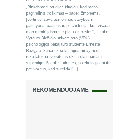
„Rinkdamasi studijas žinojau, kad mano
pagrindinis troškimas – padėti žmonėms.
Įvertinusi savo asmenines savybes ir
galimybes, pasirinkau psichologiją, kuri visada
man atrodė įdomus ir platus mokslas“, – sako
Vytauto Didžiojo universiteto (VDU)
psichologijos bakalauro studentė Ernesta
Ruzgytė, kuriai už sėkmingus mokymosi
rezultatus universitetas skiria skatinamąją
stipendiją. Pasak studentės, psichologija jai itin
patinka tuo, kad suteikia […]
REKOMENDUOJAME