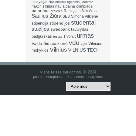
mokytojai
Nacionalinis egzaminų centras
naktinis kinas
nauja daina
olimpiada
patarimai
Remigijus Šimašius
praktika
Saulius Žiūra
SEB
Simona Pilkienė
studentai
stipendija
stipendijos
studijos
swedbank
tautvydas
urmas
padgurskas
Tryon.lt
testas
vdu
Vaida Šidlauskienė
Vilniaus
vgtu
Vilnius
VILNIUS TECH
mokyklos
Visos teisės saugomos. © 2024
jaunimonaujienos.lt / Jaunimo naujienos