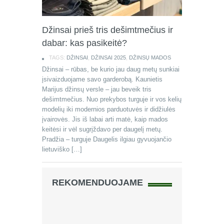
Džinsai prieš tris dešimtmečius ir
dabar: kas pasikeitė?
TAGS:
DŽINSAI
,
DŽINSAI 2025
,
DŽINSŲ MADOS
Džinsai – rūbas, be kurio jau daug metų sunkiai
įsivaizduojame savo garderobą. Kaunietis
Marijus džinsų versle – jau beveik tris
dešimtmečius. Nuo prekybos turguje ir vos kelių
modelių iki modernios parduotuvės ir didžiulės
įvairovės. Jis iš labai arti matė, kaip mados
keitėsi ir vėl sugrįždavo per daugelį metų.
Pradžia – turguje Daugelis ilgiau gyvuojančio
lietuviško […]
REKOMENDUOJAME