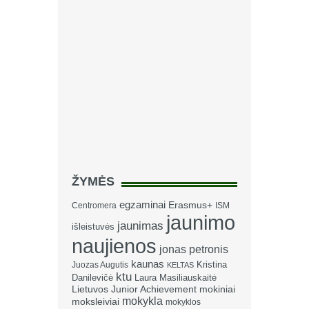
ŽYMĖS
egzaminai
Erasmus+
Centromera
ISM
jaunimo
jaunimas
išleistuvės
naujienos
jonas petronis
kaunas
Kristina
Juozas Augutis
KELTAS
ktu
Danilevičė
Laura Masiliauskaitė
Lietuvos Junior Achievement
mokiniai
mokykla
moksleiviai
mokyklos