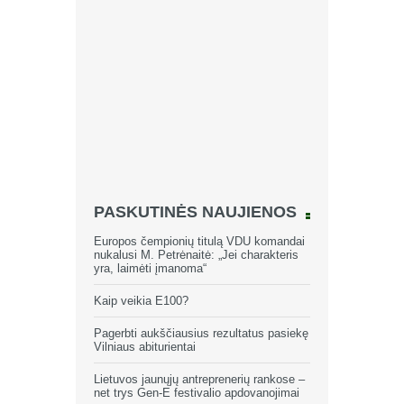
PASKUTINĖS NAUJIENOS
Europos čempionių titulą VDU komandai
nukalusi M. Petrėnaitė: „Jei charakteris
yra, laimėti įmanoma“
Kaip veikia E100?
Pagerbti aukščiausius rezultatus pasiekę
Vilniaus abiturientai
Lietuvos jaunųjų antreprenerių rankose –
net trys Gen-E festivalio apdovanojimai