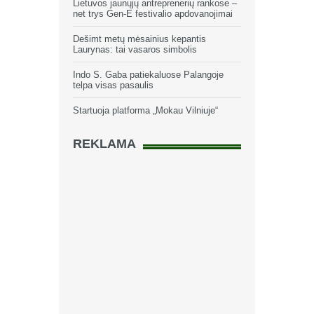
Lietuvos jaunųjų antreprenerių rankose –
net trys Gen-E festivalio apdovanojimai
Dešimt metų mėsainius kepantis
Laurynas: tai vasaros simbolis
Indo S. Gaba patiekaluose Palangoje
telpa visas pasaulis
Startuoja platforma „Mokau Vilniuje“
REKLAMA