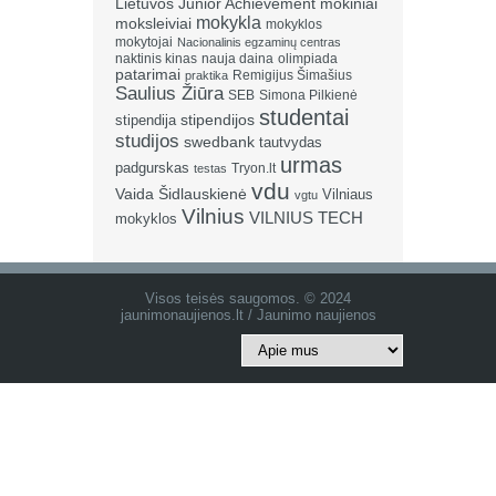
Lietuvos Junior Achievement
mokiniai
mokykla
moksleiviai
mokyklos
mokytojai
Nacionalinis egzaminų centras
naktinis kinas
nauja daina
olimpiada
patarimai
Remigijus Šimašius
praktika
Saulius Žiūra
SEB
Simona Pilkienė
studentai
stipendija
stipendijos
studijos
swedbank
tautvydas
urmas
padgurskas
Tryon.lt
testas
vdu
Vaida Šidlauskienė
Vilniaus
vgtu
Vilnius
VILNIUS TECH
mokyklos
Visos teisės saugomos. © 2024
jaunimonaujienos.lt / Jaunimo naujienos