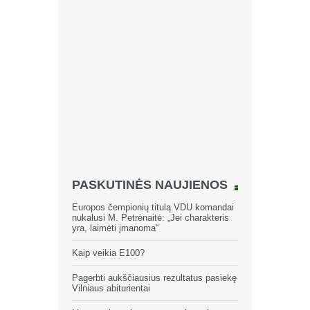
PASKUTINĖS NAUJIENOS
Europos čempionių titulą VDU komandai
nukalusi M. Petrėnaitė: „Jei charakteris
yra, laimėti įmanoma“
Kaip veikia E100?
Pagerbti aukščiausius rezultatus pasiekę
Vilniaus abiturientai