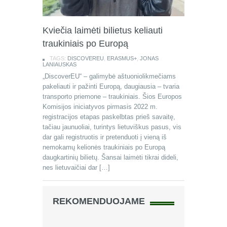
Kviečia laimėti bilietus keliauti
traukiniais po Europą
TAGS:
DISCOVEREU
,
ERASMUS+
,
JONAS
LANIAUSKAS
„DiscoverEU“ – galimybė aštuoniolikmečiams
pakeliauti ir pažinti Europą, daugiausia – tvaria
transporto priemone – traukiniais. Šios Europos
Komisijos iniciatyvos pirmasis 2022 m.
registracijos etapas paskelbtas prieš savaitę,
tačiau jaunuoliai, turintys lietuviškus pasus, vis
dar gali registruotis ir pretenduoti į vieną iš
nemokamų kelionės traukiniais po Europą
daugkartinių bilietų. Šansai laimėti tikrai dideli,
nes lietuvaičiai dar […]
REKOMENDUOJAME