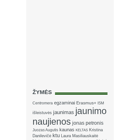
ŽYMĖS
egzaminai
Erasmus+
Centromera
ISM
jaunimo
jaunimas
išleistuvės
naujienos
jonas petronis
kaunas
Kristina
Juozas Augutis
KELTAS
ktu
Danilevičė
Laura Masiliauskaitė