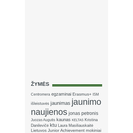
ŽYMĖS
egzaminai
Erasmus+
Centromera
ISM
jaunimo
jaunimas
išleistuvės
naujienos
jonas petronis
kaunas
Kristina
Juozas Augutis
KELTAS
ktu
Danilevičė
Laura Masiliauskaitė
Lietuvos Junior Achievement
mokiniai