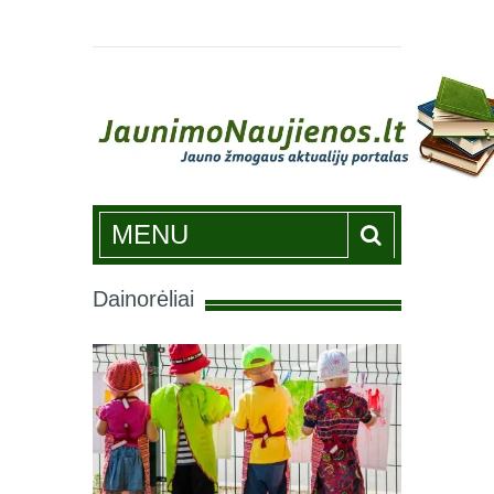
Jaunimonaujienos.lt
MENU
Dainorėliai