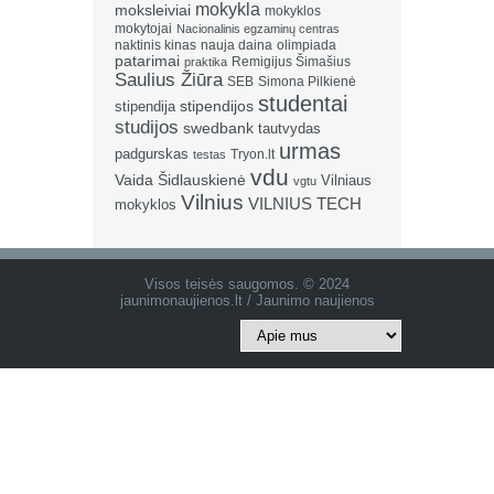
mokykla
moksleiviai
mokyklos
mokytojai
Nacionalinis egzaminų centras
naktinis kinas
nauja daina
olimpiada
patarimai
Remigijus Šimašius
praktika
Saulius Žiūra
SEB
Simona Pilkienė
studentai
stipendija
stipendijos
studijos
swedbank
tautvydas
urmas
padgurskas
Tryon.lt
testas
vdu
Vaida Šidlauskienė
Vilniaus
vgtu
Vilnius
VILNIUS TECH
mokyklos
Visos teisės saugomos. © 2024
jaunimonaujienos.lt / Jaunimo naujienos