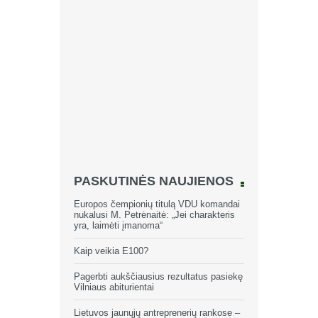
PASKUTINĖS NAUJIENOS
Europos čempionių titulą VDU komandai
nukalusi M. Petrėnaitė: „Jei charakteris
yra, laimėti įmanoma“
Kaip veikia E100?
Pagerbti aukščiausius rezultatus pasiekę
Vilniaus abiturientai
Lietuvos jaunųjų antreprenerių rankose –