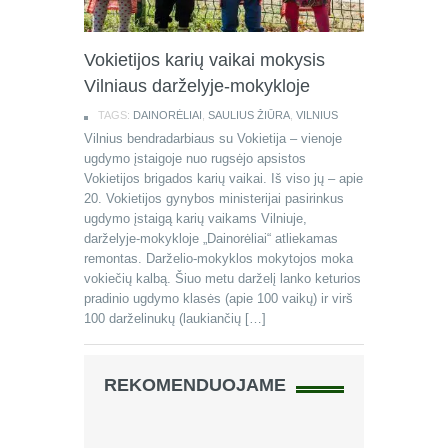
Vokietijos karių vaikai mokysis
Vilniaus darželyje-mokykloje
TAGS:
DAINORĖLIAI
,
SAULIUS ŽIŪRA
,
VILNIUS
Vilnius bendradarbiaus su Vokietija – vienoje
ugdymo įstaigoje nuo rugsėjo apsistos
Vokietijos brigados karių vaikai. Iš viso jų – apie
20. Vokietijos gynybos ministerijai pasirinkus
ugdymo įstaigą karių vaikams Vilniuje,
darželyje-mokykloje „Dainorėliai“ atliekamas
remontas. Darželio-mokyklos mokytojos moka
vokiečių kalbą. Šiuo metu darželį lanko keturios
pradinio ugdymo klasės (apie 100 vaikų) ir virš
100 darželinukų (laukiančių […]
REKOMENDUOJAME