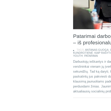
Patarimai darbo
– iš profesional
TAGS:
ANTANAS GUOGA
,
KUNDROTIENĖ
,
KAIP RAŠYTI
YOUTH
,
PATARIMAI
Darbuotojų ieškantys ir 
verslininkai vienam jų įver
sekundžių. Tad ką daryti, 
paskatintų jus pakviesti da
klausimą jaunuoliams padeda
perduodami žinias. Jaunim
aktualiausių socialinių pro