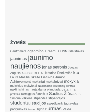
ŽYMĖS
egzaminai
Erasmus+
išleistuvės
Centromera
ISM
jaunimo
jaunimas
naujienos
jonas petronis
Juozas
ktu
kaunas
Kristina Danilevičė
Augutis
KELTAS
Laura Masiliauskaitė
Lietuvos Junior
mokykla
Achievement
mokiniai
moksleiviai
mokyklos
mokytojai
Nacionalinis egzaminų centras
patarimai
naktinis kinas
nauja daina
olimpiada
Saulius Žiūra
Remigijus Šimašius
SEB
praktika
stipendija
stipendijos
Simona Pilkienė
studentai
studijos
swedbank
tautvydas
urmas
Vaida
padgurskas
Tryon.lt
testas