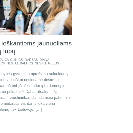
 ieškantiems jaunuoliams
ų lūpų
CV
,
CV CLINICS
,
DARBAS
,
DIANA
 CV
,
NESTLÉ BALTICS
,
NESTLÉ NEEDS
daugybės gyvenimo aprašymų sulaukiantys
tinti vidutiškai neskiria nė dešimties
kad būtent jūsiškis atkreiptų dėmesį ir
rbo pokalbiui? Dabar atsakyti į šį
 ir verslininkai, dalindamiesi patirtimi ir
o nedarbas vis dar išlieka viena
blemų tiek Lietuvoje, […]