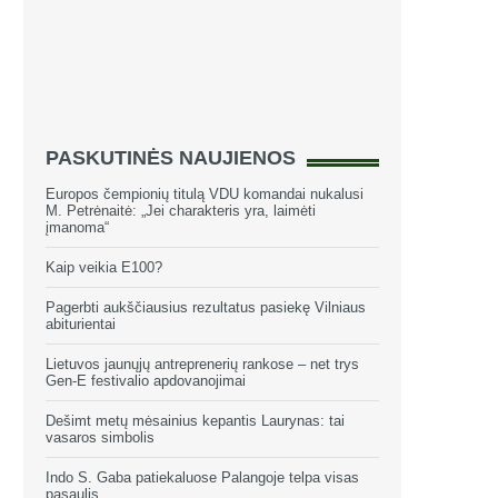
PASKUTINĖS NAUJIENOS
Europos čempionių titulą VDU komandai nukalusi
M. Petrėnaitė: „Jei charakteris yra, laimėti
įmanoma“
Kaip veikia E100?
Pagerbti aukščiausius rezultatus pasiekę Vilniaus
abiturientai
Lietuvos jaunųjų antreprenerių rankose – net trys
Gen-E festivalio apdovanojimai
Dešimt metų mėsainius kepantis Laurynas: tai
vasaros simbolis
Indo S. Gaba patiekaluose Palangoje telpa visas
pasaulis