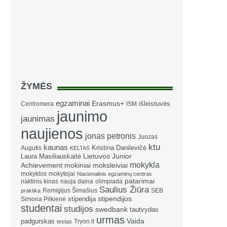
ŽYMĖS
egzaminai
Erasmus+
išleistuvės
Centromera
ISM
jaunimo
jaunimas
naujienos
jonas petronis
Juozas
ktu
kaunas
Kristina Danilevičė
Augutis
KELTAS
Laura Masiliauskaitė
Lietuvos Junior
mokykla
Achievement
mokiniai
moksleiviai
mokyklos
mokytojai
Nacionalinis egzaminų centras
patarimai
naktinis kinas
nauja daina
olimpiada
Saulius Žiūra
Remigijus Šimašius
SEB
praktika
stipendija
stipendijos
Simona Pilkienė
studentai
studijos
swedbank
tautvydas
urmas
Vaida
padgurskas
Tryon.lt
testas