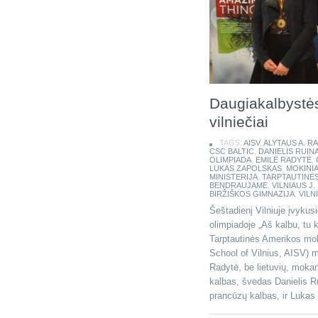
Daugiakalbystės
vilniečiai
TAGS:
AISV
,
ALYTAUS A. 
CSC BALTIC
,
DANIELIS RUIN
OLIMPIADA
,
EMILĖ RADYTĖ
,
LUKAS ZAPOLSKAS
,
MOKINIA
MINISTERIJA
,
TARPTAUTINĖ
BENDRAUJAME
,
VILNIAUS J
BIRŽIŠKOS GIMNAZIJA
,
VILN
Šeštadienį Vilniuje įvykus
olimpiadoje „Aš kalbu, tu 
Tarptautinės Amerikos mok
School of Vilnius, AISV) 
Radytė, be lietuvių, mokan
kalbas, švedas Danielis Ru
prancūzų kalbas, ir Lukas 