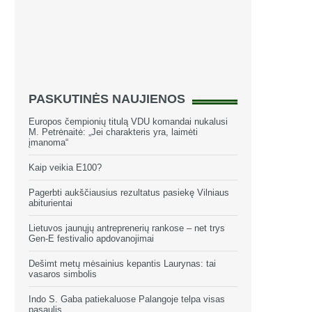
PASKUTINĖS NAUJIENOS
Europos čempionių titulą VDU komandai nukalusi
M. Petrėnaitė: „Jei charakteris yra, laimėti
įmanoma“
Kaip veikia E100?
Pagerbti aukščiausius rezultatus pasiekę Vilniaus
abiturientai
Lietuvos jaunųjų antreprenerių rankose – net trys
Gen-E festivalio apdovanojimai
Dešimt metų mėsainius kepantis Laurynas: tai
vasaros simbolis
Indo S. Gaba patiekaluose Palangoje telpa visas
pasaulis