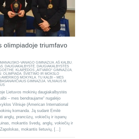
 olimpiadoje triumfavo
RAMANAUSKO-VANAGO GIMNAZIJA
,
AŠ KALBU
,
AS
,
DAUGIAKALBYSTĖ
,
DAUGIAKALBYSTĖS
GOETHE
,
KLAIPĖDOS „AITVARO“ GIMNAZIJA
,
I
,
OLIMPIADA
,
ŠVIETIMO IR MOKSLO
S AMERIKOS MOKYKLA
,
TU KALBI – MES
. BASANAVIČIAUS GIMNAZIJA
,
VILNIAUS M.
IUS
ioje Lietuvos mokinių daugiakalbystės
kalbi – mes bendraujame“ nugalėjo
yklos Vilniuje (American International
mokinių komanda. Ją sudarė Emilė
ti anglų, prancūzų, vokiečių ir ispanų
inas, mokantis švedų, anglų, vokiečių ir
Zapolskas, mokantis lietuvių, […]