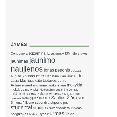
ŽYMĖS
egzaminai
Erasmus+
išleistuvės
Centromera
ISM
jaunimo
jaunimas
naujienos
jonas petronis
Juozas
ktu
kaunas
Kristina Danilevičė
Augutis
KELTAS
Laura Masiliauskaitė
Lietuvos Junior
mokykla
Achievement
mokiniai
moksleiviai
mokyklos
mokytojai
Nacionalinis egzaminų centras
patarimai
naktinis kinas
nauja daina
olimpiada
Saulius Žiūra
Remigijus Šimašius
SEB
praktika
stipendija
stipendijos
Simona Pilkienė
studentai
studijos
swedbank
tautvydas
urmas
Vaida
padgurskas
Tryon.lt
testas