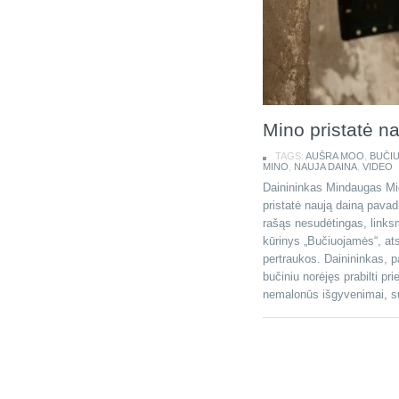
Mino pristatė na
TAGS:
AUŠRA MOO
,
BUČI
MINO
,
NAUJA DAINA
,
VIDEO
Dainininkas Mindaugas Mic
pristatė naują dainą pava
rašąs nesudėtingas, linksm
kūrinys „Bučiuojamės“, a
pertraukos. Dainininkas, p
bučiniu norėjęs prabilti pr
nemalonūs išgyvenimai, su