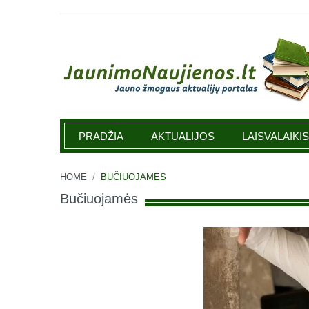
Jaunimonaujienos.lt
PRADŽIA
AKTUALIJOS
LAISVALAIKIS
HOME
/
BUČIUOJAMĖS
Bučiuojamės