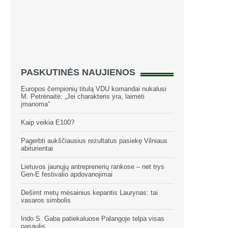
PASKUTINĖS NAUJIENOS
Europos čempionių titulą VDU komandai nukalusi
M. Petrėnaitė: „Jei charakteris yra, laimėti
įmanoma“
Kaip veikia E100?
Pagerbti aukščiausius rezultatus pasiekę Vilniaus
abiturientai
Lietuvos jaunųjų antreprenerių rankose – net trys
Gen-E festivalio apdovanojimai
Dešimt metų mėsainius kepantis Laurynas: tai
vasaros simbolis
Indo S. Gaba patiekaluose Palangoje telpa visas
pasaulis