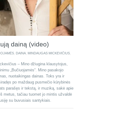
ują dainą (video)
UOJAMĖS
,
DAINA
,
MINDAUGAS MICKEVIČIUS
,
kevičius – Mino džiugina klausytojus,
dinimu „Bučiuojamės“. Mino pasakojo
as, nuotaikingas dainas. Toks yra ir
tsiradęs po maždaug pusmečio kūrybinės
ats parašęs ir tekstą, ir muziką, sakė apie
ieš metus, tačiau tuomet jo mintis užvaldė
siję su buvusiais santykiais.