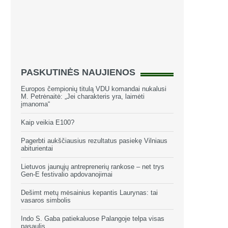
PASKUTINĖS NAUJIENOS
Europos čempionių titulą VDU komandai nukalusi
M. Petrėnaitė: „Jei charakteris yra, laimėti
įmanoma“
Kaip veikia E100?
Pagerbti aukščiausius rezultatus pasiekę Vilniaus
abiturientai
Lietuvos jaunųjų antreprenerių rankose – net trys
Gen-E festivalio apdovanojimai
Dešimt metų mėsainius kepantis Laurynas: tai
vasaros simbolis
Indo S. Gaba patiekaluose Palangoje telpa visas
pasaulis