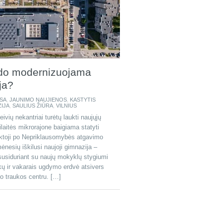
odo modernizuojama
ja?
SA
,
JAUNIMO NAUJIENOS
,
KASTYTIS
ZIJA
,
SAULIUS ŽIŪRA
,
VILNIUS
vių nekantriai turėtų laukti naujųjų
aitės mikrorajone baigiama statyti
nktoji po Nepriklausomybės atgavimo
ėnesių iškilusi naujoji gimnazija –
 susiduriant su naujų mokyklų stygiumi
kų ir vakarais ugdymo erdvė atsivers
o traukos centru. […]