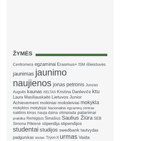
ŽYMĖS
egzaminai
Erasmus+
išleistuvės
Centromera
ISM
jaunimo
jaunimas
naujienos
jonas petronis
Juozas
ktu
kaunas
Kristina Danilevičė
Augutis
KELTAS
Laura Masiliauskaitė
Lietuvos Junior
mokykla
Achievement
mokiniai
moksleiviai
mokyklos
mokytojai
Nacionalinis egzaminų centras
patarimai
naktinis kinas
nauja daina
olimpiada
Saulius Žiūra
Remigijus Šimašius
SEB
praktika
stipendija
stipendijos
Simona Pilkienė
studentai
studijos
swedbank
tautvydas
urmas
Vaida
padgurskas
Tryon.lt
testas