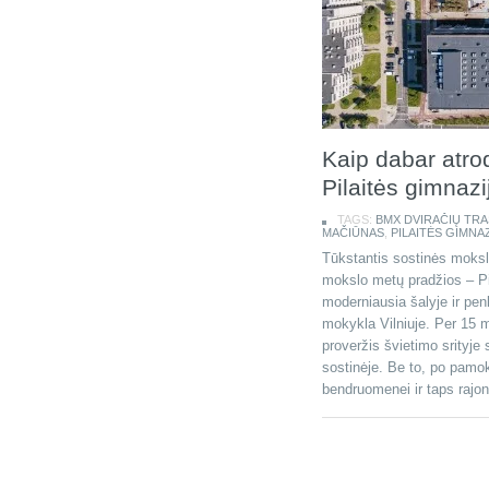
Kaip dabar atr
Pilaitės gimnazi
TAGS:
BMX DVIRAČIŲ TRA
MAČIŪNAS
,
PILAITĖS GIMNA
Tūkstantis sostinės mokslei
mokslo metų pradžios – Pil
moderniausia šalyje ir pe
mokykla Vilniuje. Per 15 m
proveržis švietimo srityje
sostinėje. Be to, po pamo
bendruomenei ir taps rajon