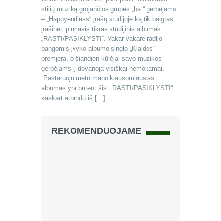
stilių muziką grojančios grupės „ba.“ gerbėjams
– „Happyendless“ įrašų studijoje ką tik baigtas
įrašinėti pirmasis tikras studijinis albumas
„RASTI/PASIKLYSTI“. Vakar vakare radijo
bangomis įvyko albumo singlo „Klaidos“
premjera, o šiandien kūrėjai savo muzikos
gerbėjams jį dovanoja visiškai nemokamai.
„Pastaruoju metu mano klausomiausias
albumas yra būtent šis. „RASTI/PASIKLYSTI“
kaskart atrandu iš […]
REKOMENDUOJAME