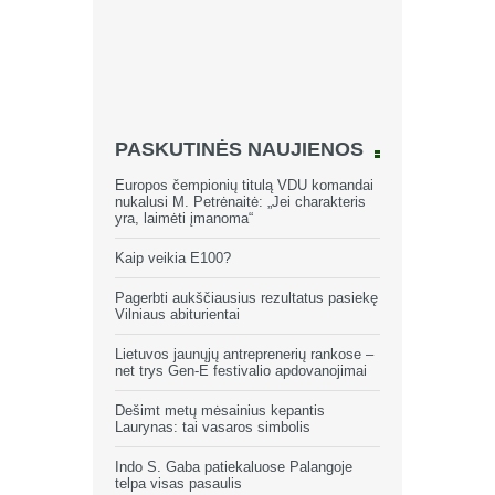
PASKUTINĖS NAUJIENOS
Europos čempionių titulą VDU komandai
nukalusi M. Petrėnaitė: „Jei charakteris
yra, laimėti įmanoma“
Kaip veikia E100?
Pagerbti aukščiausius rezultatus pasiekę
Vilniaus abiturientai
Lietuvos jaunųjų antreprenerių rankose –
net trys Gen-E festivalio apdovanojimai
Dešimt metų mėsainius kepantis
Laurynas: tai vasaros simbolis
Indo S. Gaba patiekaluose Palangoje
telpa visas pasaulis