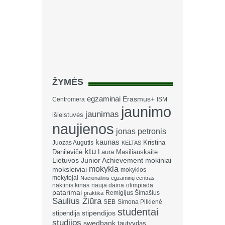
ŽYMĖS
egzaminai
Erasmus+
Centromera
ISM
jaunimo
jaunimas
išleistuvės
naujienos
jonas petronis
kaunas
Kristina
Juozas Augutis
KELTAS
ktu
Danilevičė
Laura Masiliauskaitė
Lietuvos Junior Achievement
mokiniai
mokykla
moksleiviai
mokyklos
mokytojai
Nacionalinis egzaminų centras
naktinis kinas
nauja daina
olimpiada
patarimai
Remigijus Šimašius
praktika
Saulius Žiūra
SEB
Simona Pilkienė
studentai
stipendija
stipendijos
studijos
swedbank
tautvydas