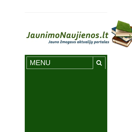
Jaunimonaujienos.lt
MENU