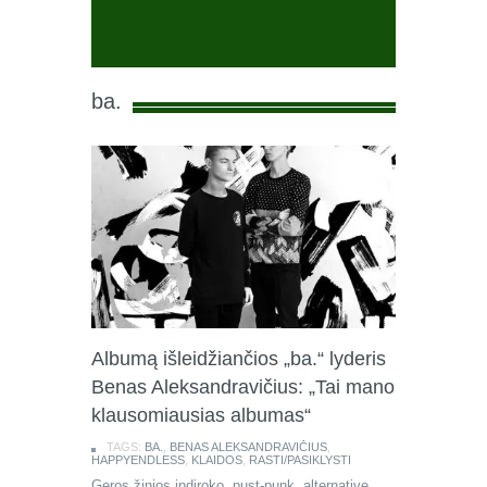
ba.
Albumą išleidžiančios „ba.“ lyderis
Benas Aleksandravičius: „Tai mano
klausomiausias albumas“
TAGS:
BA.
,
BENAS ALEKSANDRAVIČIUS
,
HAPPYENDLESS
,
KLAIDOS
,
RASTI/PASIKLYSTI
Geros žinios indiroko, pust-punk, alternative