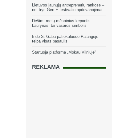
Lietuvos jaunųjų antreprenerių rankose –
net trys Gen-E festivalio apdovanojimai
Dešimt metų mėsainius kepantis
Laurynas: tai vasaros simbolis
Indo S. Gaba patiekaluose Palangoje
telpa visas pasaulis
Startuoja platforma „Mokau Vilniuje“
REKLAMA