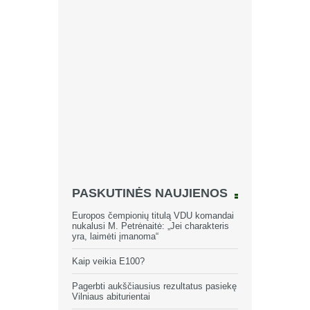
PASKUTINĖS NAUJIENOS
Europos čempionių titulą VDU komandai
nukalusi M. Petrėnaitė: „Jei charakteris
yra, laimėti įmanoma“
Kaip veikia E100?
Pagerbti aukščiausius rezultatus pasiekę
Vilniaus abiturientai