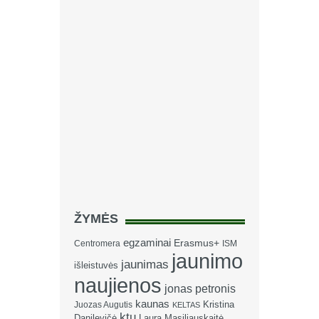
ŽYMĖS
egzaminai
Erasmus+
Centromera
ISM
jaunimo
jaunimas
išleistuvės
naujienos
jonas petronis
kaunas
Kristina
Juozas Augutis
KELTAS
ktu
Danilevičė
Laura Masiliauskaitė