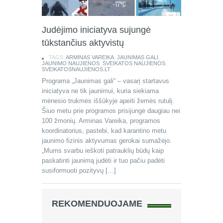
Judėjimo iniciatyva sujungė
tūkstančius aktyvistų
TAGS:
ARMINAS VAREIKA
,
JAUNIMAS GALI
,
JAUNIMO NAUJIENOS
,
SVEIKATOS NAUJIENOS
,
SVEIKATOSNAUJIENOS.LT
Programa „Jaunimas gali“ – vasarį startavus
iniciatyva ne tik jaunimui, kuria siekiama
mėnesio trukmės iššūkyje apeiti žemės rutulį.
Šiuo metu prie programos prisijungė daugiau nei
100 žmonių. Arminas Vareika, programos
koordinatorius, pastebi, kad karantino metu
jaunimo fizinis aktyvumas gerokai sumažėjo.
„Mums svarbu ieškoti patrauklių būdų kaip
paskatinti jaunimą judėti ir tuo pačiu padėti
susiformuoti pozityvų […]
REKOMENDUOJAME