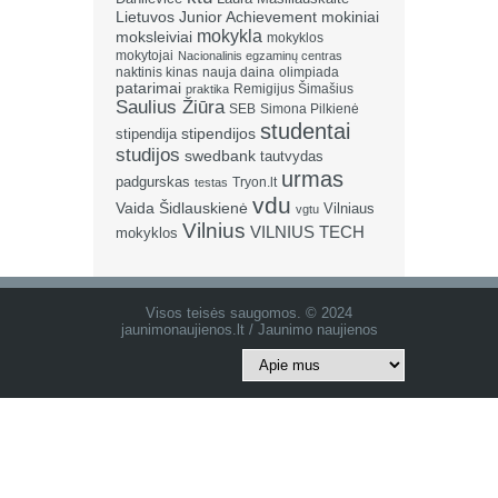
Lietuvos Junior Achievement
mokiniai
mokykla
moksleiviai
mokyklos
mokytojai
Nacionalinis egzaminų centras
naktinis kinas
nauja daina
olimpiada
patarimai
Remigijus Šimašius
praktika
Saulius Žiūra
SEB
Simona Pilkienė
studentai
stipendija
stipendijos
studijos
swedbank
tautvydas
urmas
padgurskas
Tryon.lt
testas
vdu
Vaida Šidlauskienė
Vilniaus
vgtu
Vilnius
VILNIUS TECH
mokyklos
Visos teisės saugomos. © 2024
jaunimonaujienos.lt / Jaunimo naujienos