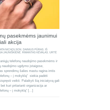
fonų pasekmėms jaunimui
ali akcija
ATA NICHOLSON
,
DAINIUS PŪRAS
,
IŠ
SA JAUNIŠKIENĖ
,
RIMANTAS KĖVALAS
,
URTĖ
aniųjų telefonų naudojimo pasekmėms ir
jų naudojimo ugdymo įstaigose,
as sprendimų šalies mastu ragina imtis
telefonų – į mokyklą“ siekia padėti
ręsti veikti. Palaikyti šią iniciatyvą gali
 bet kuri pritarianti organizacija ar
telefonų – į mokyklą“ […]