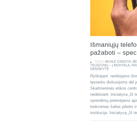
Išmaniųjų tele
pažaboti – speci
TAGS:
AKVILĖ GINIOTA
,
BE
TELEFONŲ – Į MOKYKLĄ
,
RA
NENIŠKYTĖ
Ryškėjant neribojamo išm
tęsiantis diskusijoms dėl 
Skaitmeninės etikos centr
nedelsiant: iniciatyva „Iš 
sprendimų priėmėjams apsisp
kiekvienas šalies pilietis ir
institucija. Iniciatyvą „Iš 