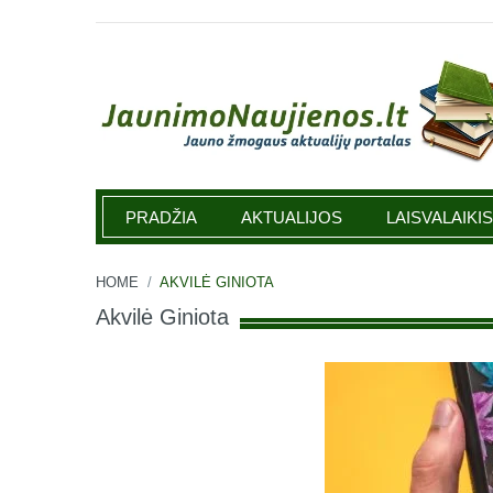
Jaunimonaujienos.lt
PRADŽIA
AKTUALIJOS
LAISVALAIKIS
HOME
/
AKVILĖ GINIOTA
Akvilė Giniota