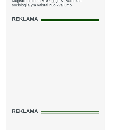
Magistro diplomą VDU įgijęs K. Bareckas:
sociologija yra vaistai nuo kvailumo
REKLAMA
REKLAMA