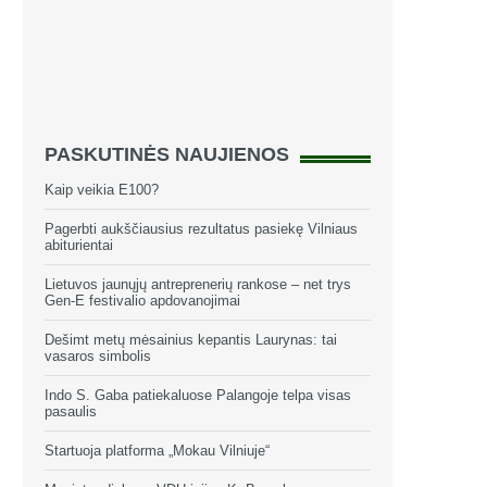
PASKUTINĖS NAUJIENOS
Kaip veikia E100?
Pagerbti aukščiausius rezultatus pasiekę Vilniaus
abiturientai
Lietuvos jaunųjų antreprenerių rankose – net trys
Gen-E festivalio apdovanojimai
Dešimt metų mėsainius kepantis Laurynas: tai
vasaros simbolis
Indo S. Gaba patiekaluose Palangoje telpa visas
pasaulis
Startuoja platforma „Mokau Vilniuje“