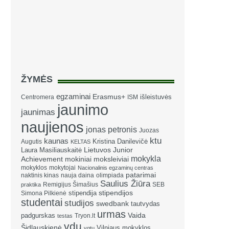
ŽYMĖS
egzaminai
Erasmus+
išleistuvės
Centromera
ISM
jaunimo
jaunimas
naujienos
jonas petronis
Juozas
ktu
kaunas
Kristina Danilevičė
Augutis
KELTAS
Laura Masiliauskaitė
Lietuvos Junior
mokykla
Achievement
mokiniai
moksleiviai
mokyklos
mokytojai
Nacionalinis egzaminų centras
patarimai
naktinis kinas
nauja daina
olimpiada
Saulius Žiūra
Remigijus Šimašius
SEB
praktika
stipendija
stipendijos
Simona Pilkienė
studentai
studijos
swedbank
tautvydas
urmas
Vaida
padgurskas
Tryon.lt
testas
vdu
Šidlauskienė
Vilniaus mokyklos
vgtu