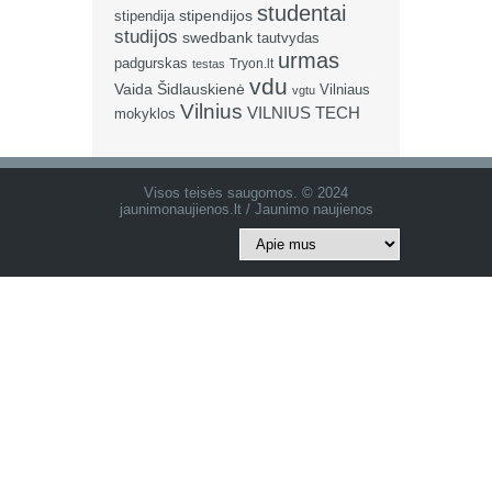
studentai
stipendija
stipendijos
studijos
swedbank
tautvydas
urmas
padgurskas
Tryon.lt
testas
vdu
Vaida Šidlauskienė
Vilniaus
vgtu
Vilnius
VILNIUS TECH
mokyklos
Visos teisės saugomos. © 2024
jaunimonaujienos.lt / Jaunimo naujienos