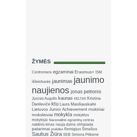
ŽYMĖS
egzaminai
Erasmus+
Centromera
ISM
jaunimo
jaunimas
išleistuvės
naujienos
jonas petronis
kaunas
Kristina
Juozas Augutis
KELTAS
ktu
Danilevičė
Laura Masiliauskaitė
Lietuvos Junior Achievement
mokiniai
mokykla
moksleiviai
mokyklos
mokytojai
Nacionalinis egzaminų centras
naktinis kinas
nauja daina
olimpiada
patarimai
Remigijus Šimašius
praktika
Saulius Žiūra
SEB
Simona Pilkienė