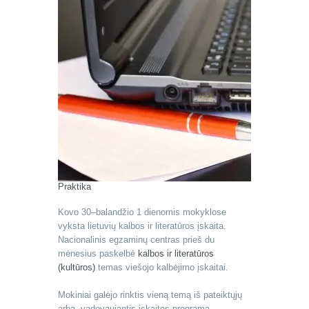
Praktika
Kovo 30–balandžio 1 dienomis mokyklose
vyksta lietuvių kalbos ir literatūros įskaita.
Nacionalinis egzaminų centras prieš du
mėnesius paskelbė
kalbos ir literatūros
(kultūros)
temas viešojo kalbėjimo įskaitai.
Mokiniai galėjo rinktis vieną temą iš pateiktųjų
arba, vadovaujantis įskaitos programa,