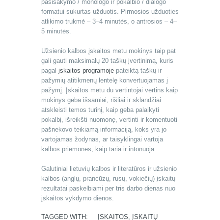
pasisakymo / monologo ir pokalbio / dialogo
formatui sukurtas užduotis. Pirmosios užduoties
atlikimo trukmė – 3–4 minutės, o antrosios – 4–
5 minutės.
Užsienio kalbos įskaitos metu mokinys taip pat
gali gauti maksimalų 20 taškų įvertinimą, kuris
pagal
įskaitos programoje
pateiktą taškų ir
pažymių atitikmenų lentelę konvertuojamas į
pažymį. Įskaitos metu du vertintojai vertins kaip
mokinys geba išsamiai, rišliai ir sklandžiai
atskleisti temos turinį, kaip geba palaikyti
pokalbį, išreikšti nuomonę, vertinti ir komentuoti
pašnekovo teikiamą informaciją, koks yra jo
vartojamas žodynas, ar taisyklingai vartoja
kalbos priemones, kaip taria ir intonuoja.
Galutiniai lietuvių kalbos ir literatūros ir užsienio
kalbos (anglų, prancūzų, rusų, vokiečių) įskaitų
rezultatai paskelbiami per tris darbo dienas nuo
įskaitos vykdymo dienos.
TAGGED WITH:
ĮSKAITOS
,
ĮSKAITŲ