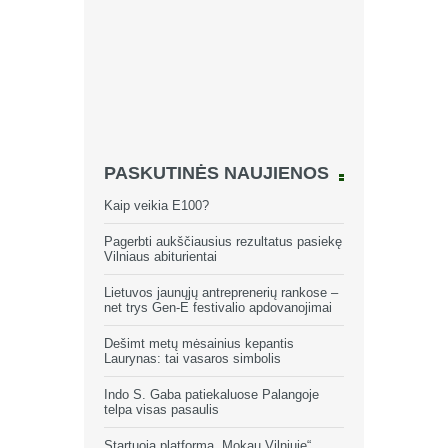
PASKUTINĖS NAUJIENOS
Kaip veikia E100?
Pagerbti aukščiausius rezultatus pasiekę
Vilniaus abiturientai
Lietuvos jaunųjų antreprenerių rankose –
net trys Gen-E festivalio apdovanojimai
Dešimt metų mėsainius kepantis
Laurynas: tai vasaros simbolis
Indo S. Gaba patiekaluose Palangoje
telpa visas pasaulis
Startuoja platforma „Mokau Vilniuje“