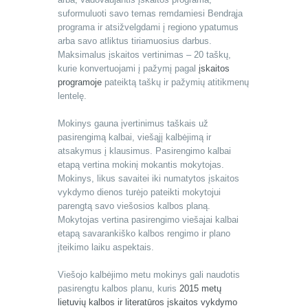
suformuluoti savo temas remdamiesi Bendrąja
programa ir atsižvelgdami į regiono ypatumus
arba savo atliktus tiriamuosius darbus.
Maksimalus įskaitos vertinimas – 20 taškų,
kurie konvertuojami į pažymį pagal
įskaitos
programoje
pateiktą taškų ir pažymių atitikmenų
lentelę.
Mokinys gauna įvertinimus taškais už
pasirengimą kalbai, viešąjį kalbėjimą ir
atsakymus į klausimus. Pasirengimo kalbai
etapą vertina mokinį mokantis mokytojas.
Mokinys, likus savaitei iki numatytos įskaitos
vykdymo dienos turėjo pateikti mokytojui
parengtą savo viešosios kalbos planą.
Mokytojas vertina pasirengimo viešajai kalbai
etapą savarankiško kalbos rengimo ir plano
įteikimo laiku aspektais.
Viešojo kalbėjimo metu mokinys gali naudotis
pasirengtu kalbos planu, kuris
2015 metų
lietuvių kalbos ir literatūros įskaitos vykdymo