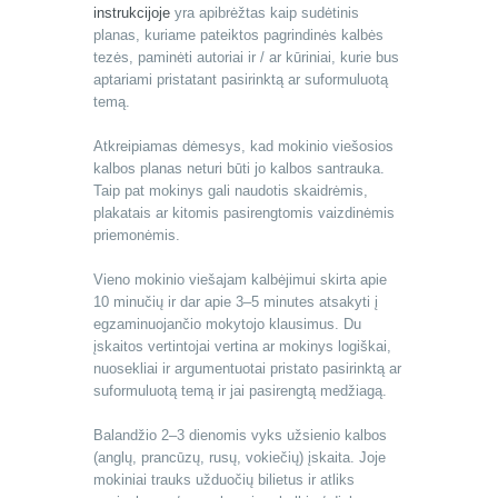
instrukcijoje
yra apibrėžtas kaip sudėtinis
planas, kuriame pateiktos pagrindinės kalbės
tezės, paminėti autoriai ir / ar kūriniai, kurie bus
aptariami pristatant pasirinktą ar suformuluotą
temą.
Atkreipiamas dėmesys, kad mokinio viešosios
kalbos planas neturi būti jo kalbos santrauka.
Taip pat mokinys gali naudotis skaidrėmis,
plakatais ar kitomis pasirengtomis vaizdinėmis
priemonėmis.
Vieno mokinio viešajam kalbėjimui skirta apie
10 minučių ir dar apie 3–5 minutes atsakyti į
egzaminuojančio mokytojo klausimus. Du
įskaitos vertintojai vertina ar mokinys logiškai,
nuosekliai ir argumentuotai pristato pasirinktą ar
suformuluotą temą ir jai pasirengtą medžiagą.
Balandžio 2–3 dienomis vyks užsienio kalbos
(anglų, prancūzų, rusų, vokiečių) įskaita. Joje
mokiniai trauks užduočių bilietus ir atliks