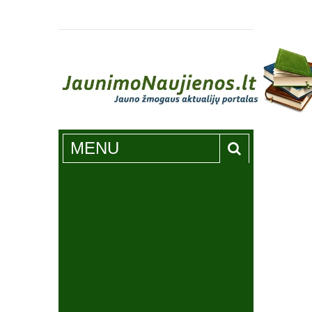
Jaunimonaujienos.lt
MENU