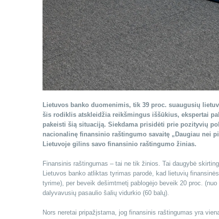
Lietuvos banko duomenimis, tik 39 proc. suaugusių lietuvi
šis rodiklis atskleidžia reikšmingus iššūkius, ekspertai p
pakeisti šią situaciją. Siekdama prisidėti prie pozityvių 
nacionalinę finansinio raštingumo savaitę „Daugiau nei pi
Lietuvoje gilins savo finansinio raštingumo žinias.
Finansinis raštingumas – tai ne tik žinios. Tai daugybė skirtin
Lietuvos banko atliktas tyrimas parodė, kad lietuvių finansinė
tyrime), per beveik dešimtmetį pablogėjo beveik 20 proc. (nuo 
dalyvavusių pasaulio šalių vidurkio (60 balų).
Nors neretai pripažįstama, jog finansinis raštingumas yra vie