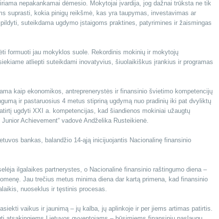
iriama nepakankamai dėmesio. Mokytojai įvardija, jog dažnai trūksta ne tik
kams suprasti, kokia pinigų reikšmė, kas yra taupymas, investavimas ar
žpildyti, suteikdama ugdymo įstaigoms praktines, patyrimines ir žaismingas
ėti formuoti jau mokyklos suole. Rekordinis mokinių ir mokytojų
 siekiame atliepti suteikdami inovatyvius, šiuolaikiškus įrankius ir programas
ama kaip ekonomikos, antreprenerystės ir finansinio švietimo kompetencijų
ngumą ir pastaruosius 4 metus stipriną ugdymą nuo pradinių iki pat dvyliktų
ę patirtį ugdyti XXI a. kompetencijas, kad šiandienos mokiniai užaugtų
vos Junior Achievement“ vadovė Andželika Rusteikienė.
etuvos bankas, balandžio 14-ąją inicijuojantis Nacionalinę finansinio
lėja ilgalaikes partnerystes, o Nacionalinė finansinio raštingumo diena –
isuomenę. Jau trečius metus minima diena dar kartą primena, kad finansinio
alaikis, nuoseklus ir tęstinis procesas.
kti vaikus ir jaunimą – jų kalba, jų aplinkoje ir per jiems artimas patirtis.
i atsakingiems Lietuvos gyventojams – būsimiems finansinių paslaugų