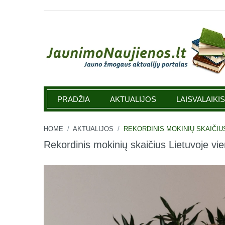
Jaunimonaujienos.lt
PRADŽIA
AKTUALIJOS
LAISVALAIKIS
HOME
/
AKTUALIJOS
/
REKORDINIS MOKINIŲ SKAIČIU
Rekordinis mokinių skaičius Lietuvoje v