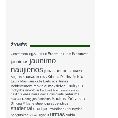
ŽYMĖS
egzaminai
Erasmus+
išleistuvės
Centromera
ISM
jaunimo
jaunimas
naujienos
jonas petronis
Juozas
ktu
kaunas
Kristina Danilevičė
Augutis
KELTAS
Laura Masiliauskaitė
Lietuvos Junior
mokykla
Achievement
mokiniai
moksleiviai
mokyklos
mokytojai
Nacionalinis egzaminų centras
patarimai
naktinis kinas
nauja daina
olimpiada
Saulius Žiūra
Remigijus Šimašius
SEB
praktika
stipendija
stipendijos
Simona Pilkienė
studentai
studijos
swedbank
tautvydas
urmas
Vaida
padgurskas
Tryon.lt
testas