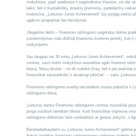
mokyklose, ypač pradinėse ir pagrindinėse klasėse, vis dar sk
laiko, bet ir šiuolaikiškų, įtraukių priemonių, padedančių vai
mokesčiai. „Lietuvos Junior Achievement“ šią spragą siekia u
ugdymo programas bei iniciatyvas.
„Negalime delsti – finansinio raštingumo pagrindus būtina prad
susidomėjimas rodo didžiulį finansinio švietimo poreikį, kurį ir
mokytojams.
Jau daugiau nei 30 metų „Lietuvos Junior Achievement“, veikd
centras, savo tinklo mokyklose nuosekliai ugdo finansinį rašti
klasių. Mūsų tikslas – ne tik suteikti žinių, bet ir per praktin
finansiškai savarankiški ir atsakingi piliečiai“ – sako „Lietu
Finansinio raštingumo svarbą nacionaliniu mastu pabrėžia ir Li
raštingumo dieną.
„Lietuvos banko Finansinio raštingumo centras nuosekliai puose
proga susiburti bendram tikslui: kurti finansiškai stipresnę v
raštingumo didinimas nėra vienkartinis ar greitas pokytis, o ilg
Bendradarbiaudami su „Lietuvos Junior Achievement“ galime pasie
Anksti pradėtas finansinio sąmoningumo ugdymas padeda augt