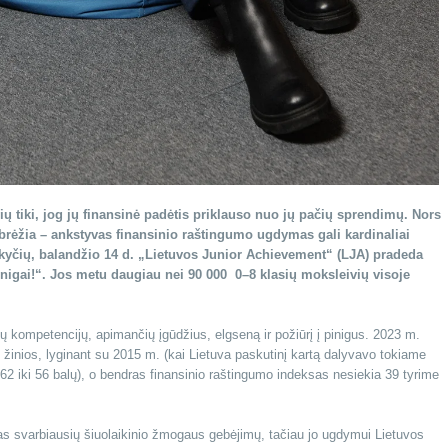
ų tiki, jog jų finansinė padėtis priklauso nuo jų pačių sprendimų. Nors
abrėžia – ankstyvas finansinio raštingumo ugdymas gali kardinaliai
pokyčių, balandžio 14 d. „Lietuvos Junior Achievement“ (LJA) pradeda
nigai!“. Jos metu daugiau nei 90 000 0–8 klasių moksleivių visoje
gų kompetencijų, apimančių įgūdžius, elgseną ir požiūrį į pinigus. 2023 m.
s žinios, lyginant su 2015 m. (kai Lietuva paskutinį kartą dalyvavo tokiame
62 iki 56 balų), o bendras finansinio raštingumo indeksas nesiekia 39 tyrime
nas svarbiausių šiuolaikinio žmogaus gebėjimų, tačiau jo ugdymui Lietuvos