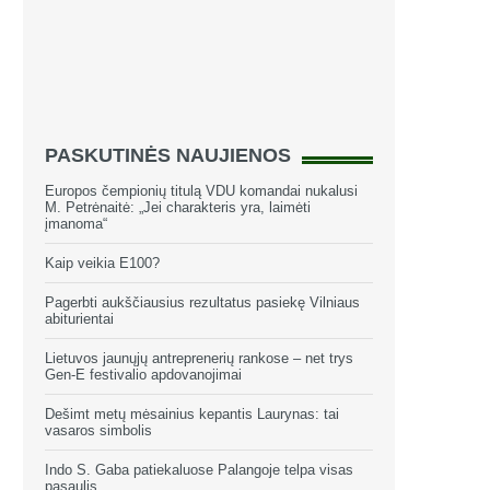
PASKUTINĖS NAUJIENOS
Europos čempionių titulą VDU komandai nukalusi
M. Petrėnaitė: „Jei charakteris yra, laimėti
įmanoma“
Kaip veikia E100?
Pagerbti aukščiausius rezultatus pasiekę Vilniaus
abiturientai
Lietuvos jaunųjų antreprenerių rankose – net trys
Gen-E festivalio apdovanojimai
Dešimt metų mėsainius kepantis Laurynas: tai
vasaros simbolis
Indo S. Gaba patiekaluose Palangoje telpa visas
pasaulis