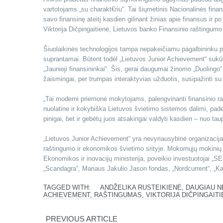
vartotojams „su charakt€riu“. Tai šiųmetinis Nacionalinės fina
savo finansinę ateitį kasdien gilinant žinias apie finansus ir 
Viktorija Dičpingaitienė, Lietuvos banko Finansinio raštingum
Šiuolaikinės technologijos tampa nepakeičiamu pagalbininku pri
suprantamai. Būtent todėl „Lietuvos Junior Achievement“ sukūr
„Jaunieji finansininkai“. Šis, gerai daugumai žinomo „Duoling
žaismingai, per trumpas interaktyvias užduotis, susipažinti s
„Tai moderni priemonė mokytojams, palengvinanti finansinio 
nuolatine ir kokybiška Lietuvos švietimo sistemos dalimi, pade
pinigai, bet ir gebėtų juos atsakingai valdyti kasdien – nuo taup
„Lietuvos Junior Achievement“ yra nevyriausybinė organizacija,
raštingumo ir ekonomikos švietimo srityje. Mokomųjų mokinių b
Ekonomikos ir inovacijų ministerija, poveikio investuotojai „S
„Scandagra“, Mariaus Jakulio Jason fondas, „Nordcurrent“, „Ka
TAGGED WITH:
ANDŽELIKA RUSTEIKIENĖ
,
DAUGIAU NE
ACHIEVEMENT
,
RAŠTINGUMAS
,
VIKTORIJA DIČPINGAIT
PREVIOUS ARTICLE