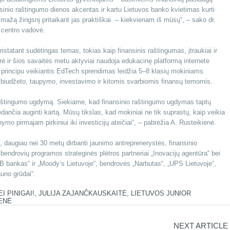
nsinio raštingumo dienos akcentas ir kartu Lietuvos banko kvietimas kurti
po mažą žingsnį pritaikant jas praktiškai – kiekvienam iš mūsų“, – sako dr.
o centro vadovė.
statant sudėtingas temas, tokias kaip finansinis raštingumas, įtraukiai ir
ė ir šios savaitės metu aktyviai naudoja edukacinę platformą internete
o“ principu veikiantis EdTech sprendimas leidžia 5–8 klasių mokiniams
u biudžeto, taupymo, investavimo ir kitomis svarbiomis finansų temomis.
raštingumo ugdymą. Siekiame, kad finansinio raštingumo ugdymas taptų
dančia auginti kartą. Mūsų tikslas, kad mokiniai ne tik suprastų, kaip veikia
ymo pirmajam pirkiniui iki investicijų ateičiai“, – pabrėžia A. Rusteikienė.
 daugiau nei 30 metų dirbanti jaunimo antreprenerystės, finansinio
endrovių programos strateginės plėtros partneriai „Inovacijų agentūra“ bei
EB bankas“ ir „Moody‘s Lietuvoje“, bendrovės „Narbutas“, „UPS Lietuvoje“,
uno grūdai“.
I PINIGAI!
,
JULIJA ZAJANČKAUSKAITĖ
,
LIETUVOS JUNIOR
IENĖ
NEXT ARTICLE