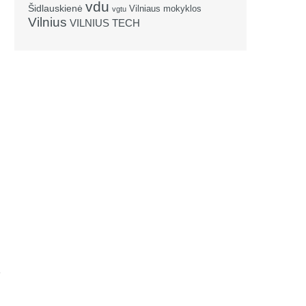
vdu
Šidlauskienė
Vilniaus mokyklos
vgtu
Vilnius
VILNIUS TECH