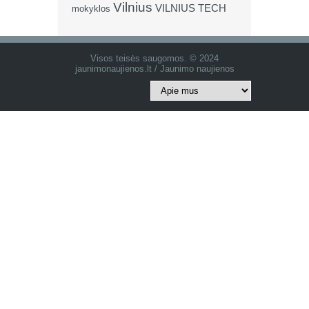
Vilnius
VILNIUS TECH
mokyklos
Visos teisės saugomos. © 2024
jaunimonaujienos.lt / Jaunimo naujienos