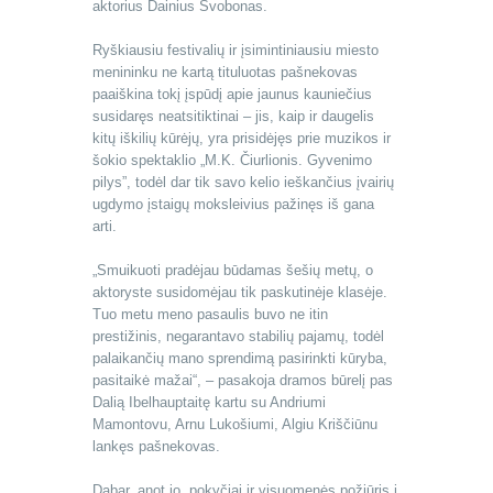
aktorius Dainius Svobonas.
Ryškiausiu festivalių ir įsimintiniausiu miesto
menininku ne kartą tituluotas pašnekovas
paaiškina tokį įspūdį apie jaunus kauniečius
susidaręs neatsitiktinai – jis, kaip ir daugelis
kitų iškilių kūrėjų, yra prisidėjęs prie muzikos ir
šokio spektaklio „M.K. Čiurlionis. Gyvenimo
pilys”, todėl dar tik savo kelio ieškančius įvairių
ugdymo įstaigų moksleivius pažinęs iš gana
arti.
„Smuikuoti pradėjau būdamas šešių metų, o
aktoryste susidomėjau tik paskutinėje klasėje.
Tuo metu meno pasaulis buvo ne itin
prestižinis, negarantavo stabilių pajamų, todėl
palaikančių mano sprendimą pasirinkti kūryba,
pasitaikė mažai“, – pasakoja dramos būrelį pas
Dalią Ibelhauptaitę kartu su Andriumi
Mamontovu, Arnu Lukošiumi, Algiu Kriščiūnu
lankęs pašnekovas.
Dabar, anot jo, pokyčiai ir visuomenės požiūris į