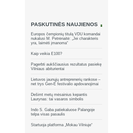
PASKUTINĖS NAUJIENOS
Europos čempionių titulą VDU komandai
nukalusi M. Petrėnaitė: „Jei charakteris
yra, laimėti įmanoma“
Kaip veikia E100?
Pagerbti aukščiausius rezultatus pasiekę
Vilniaus abiturientai
Lietuvos jaunųjų antreprenerių rankose –
net trys Gen-E festivalio apdovanojimai
Dešimt metų mėsainius kepantis
Laurynas: tai vasaros simbolis
Indo S. Gaba patiekaluose Palangoje
telpa visas pasaulis
Startuoja platforma „Mokau Vilniuje“