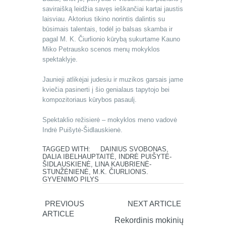
saviraišką leidžia savęs ieškančiai kartai jaustis
laisviau. Aktorius tikino norintis dalintis su
būsimais talentais, todėl jo balsas skamba ir
pagal M. K. Čiurlionio kūrybą sukurtame Kauno
Miko Petrausko scenos menų mokyklos
spektaklyje.
Jaunieji atlikėjai judesiu ir muzikos garsais jame
kviečia pasinerti į šio genialaus tapytojo bei
kompozitoriaus kūrybos pasaulį.
Spektaklio režisierė – mokyklos meno vadovė
Indrė Puišytė-Šidlauskienė.
TAGGED WITH:
DAINIUS SVOBONAS
,
DALIA IBELHAUPTAITĖ
,
INDRĖ PUIŠYTĖ-
ŠIDLAUSKIENĖ
,
LINA KAUBRIENĖ-
STUNŽĖNIENĖ
,
M.K. ČIURLIONIS.
GYVENIMO PILYS
PREVIOUS
NEXT ARTICLE
ARTICLE
Rekordinis mokinių