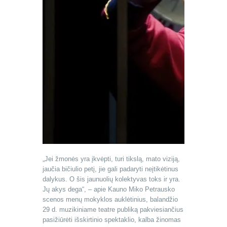
„Jei žmonės yra įkvėpti, turi tikslą, mato viziją,
jaučia bičiulio petį, jie gali padaryti neįtikėtinus
dalykus. O šis jaunuolių kolektyvas toks ir yra.
Jų akys dega“, – apie Kauno Miko Petrausko
scenos menų mokyklos auklėtinius, balandžio
29 d. muzikiniame teatre publiką pakviesiančius
pasižiūrėti išskirtinio spektaklio, kalba žinomas