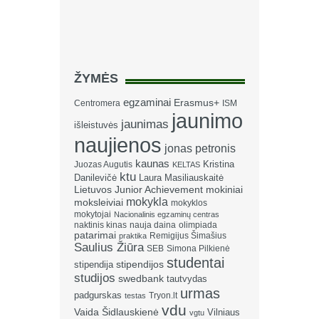
ŽYMĖS
egzaminai
Erasmus+
Centromera
ISM
jaunimo
jaunimas
išleistuvės
naujienos
jonas petronis
kaunas
Kristina
Juozas Augutis
KELTAS
ktu
Danilevičė
Laura Masiliauskaitė
Lietuvos Junior Achievement
mokiniai
mokykla
moksleiviai
mokyklos
mokytojai
Nacionalinis egzaminų centras
naktinis kinas
nauja daina
olimpiada
patarimai
Remigijus Šimašius
praktika
Saulius Žiūra
SEB
Simona Pilkienė
studentai
stipendija
stipendijos
studijos
swedbank
tautvydas
urmas
padgurskas
Tryon.lt
testas
vdu
Vaida Šidlauskienė
Vilniaus
vgtu