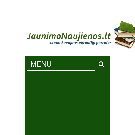
Jaunimonaujienos.lt
MENU