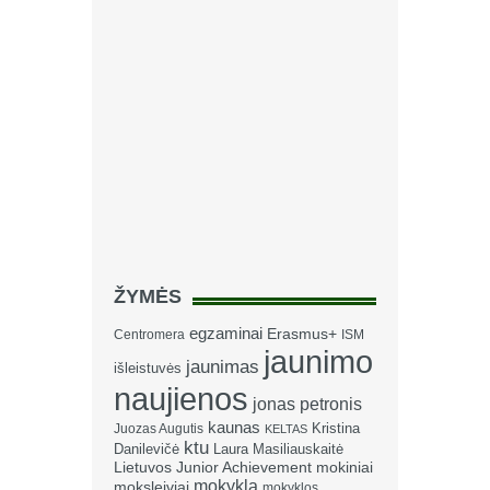
ŽYMĖS
egzaminai
Erasmus+
Centromera
ISM
jaunimo
jaunimas
išleistuvės
naujienos
jonas petronis
kaunas
Kristina
Juozas Augutis
KELTAS
ktu
Danilevičė
Laura Masiliauskaitė
Lietuvos Junior Achievement
mokiniai
mokykla
moksleiviai
mokyklos