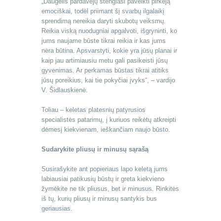
„Daugelis pardavėjų stengiasi paveikti pirkėją
emociškai, todėl priimant šį svarbų ilgalaikį
sprendimą nereikia daryti skubotų veiksmų.
Reikia viską nuodugniai apgalvoti, išgryninti, ko
jums naujame būste tikrai reikia ir kas jums
nėra būtina. Apsvarstyti, kokie yra jūsų planai ir
kaip jau artimiausiu metu gali pasikeisti jūsų
gyvenimas. Ar perkamas būstas tikrai atitiks
jūsų poreikius, kai tie pokyčiai įvyks“, – vardijo
V. Šidlauskienė.
Toliau – keletas platesnių patyrusios
specialistės patarimų, į kuriuos reikėtų atkreipti
dėmesį kiekvienam, ieškančiam naujo būsto.
Sudarykite pliusų ir minusų sąrašą
Susirašykite ant popieriaus lapo keletą jums
labiausiai patikusių būstų ir greta kiekvieno
žymėkite ne tik pliusus, bet ir minusus. Rinkitės
iš tų, kurių pliusų ir minusų santykis bus
geriausias.