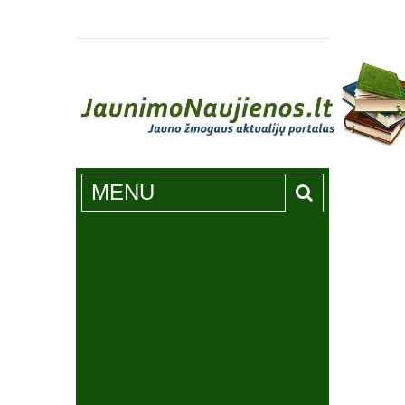
Jaunimonaujienos.lt
MENU