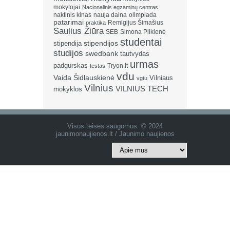
mokytojai
Nacionalinis egzaminų centras
naktinis kinas
nauja daina
olimpiada
patarimai
Remigijus Šimašius
praktika
Saulius Žiūra
SEB
Simona Pilkienė
studentai
stipendija
stipendijos
studijos
swedbank
tautvydas
urmas
padgurskas
Tryon.lt
testas
vdu
Vaida Šidlauskienė
Vilniaus
vgtu
Vilnius
VILNIUS TECH
mokyklos
Visos teisės saugomos. © 2024
jaunimonaujienos.lt / Jaunimo naujienos