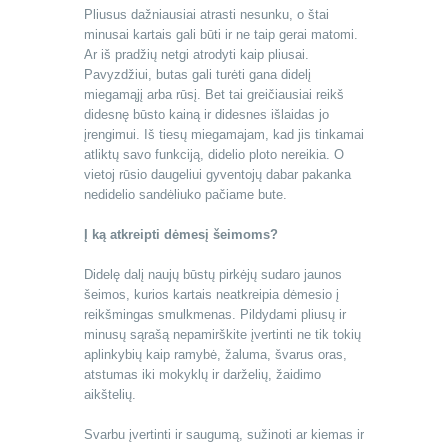
Pliusus dažniausiai atrasti nesunku, o štai
minusai kartais gali būti ir ne taip gerai matomi.
Ar iš pradžių netgi atrodyti kaip pliusai.
Pavyzdžiui, butas gali turėti gana didelį
miegamąjį arba rūsį. Bet tai greičiausiai reikš
didesnę būsto kainą ir didesnes išlaidas jo
įrengimui. Iš tiesų miegamajam, kad jis tinkamai
atliktų savo funkciją, didelio ploto nereikia. O
vietoj rūsio daugeliui gyventojų dabar pakanka
nedidelio sandėliuko pačiame bute.
Į ką atkreipti dėmesį šeimoms?
Didelę dalį naujų būstų pirkėjų sudaro jaunos
šeimos, kurios kartais neatkreipia dėmesio į
reikšmingas smulkmenas. Pildydami pliusų ir
minusų sąrašą nepamirškite įvertinti ne tik tokių
aplinkybių kaip ramybė, žaluma, švarus oras,
atstumas iki mokyklų ir darželių, žaidimo
aikštelių.
Svarbu įvertinti ir saugumą, sužinoti ar kiemas ir