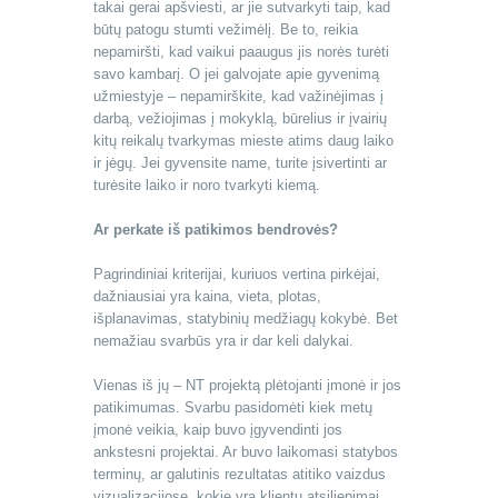
takai gerai apšviesti, ar jie sutvarkyti taip, kad
būtų patogu stumti vežimėlį. Be to, reikia
nepamiršti, kad vaikui paaugus jis norės turėti
savo kambarį. O jei galvojate apie gyvenimą
užmiestyje – nepamirškite, kad važinėjimas į
darbą, vežiojimas į mokyklą, būrelius ir įvairių
kitų reikalų tvarkymas mieste atims daug laiko
ir jėgų. Jei gyvensite name, turite įsivertinti ar
turėsite laiko ir noro tvarkyti kiemą.
Ar perkate iš patikimos bendrovės?
Pagrindiniai kriterijai, kuriuos vertina pirkėjai,
dažniausiai yra kaina, vieta, plotas,
išplanavimas, statybinių medžiagų kokybė. Bet
nemažiau svarbūs yra ir dar keli dalykai.
Vienas iš jų – NT projektą plėtojanti įmonė ir jos
patikimumas. Svarbu pasidomėti kiek metų
įmonė veikia, kaip buvo įgyvendinti jos
ankstesni projektai. Ar buvo laikomasi statybos
terminų, ar galutinis rezultatas atitiko vaizdus
vizualizacijose, kokie yra klientų atsiliepimai.