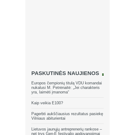
PASKUTINĖS NAUJIENOS
Europos čempionių titulą VDU komandai
nukalusi M. Petrėnaitė: „Jei charakteris
yra, laimėti įmanoma“
Kaip veikia E100?
Pagerbti aukščiausius rezultatus pasiekę
Vilniaus abiturientai
Lietuvos jaunųjų antreprenerių rankose –
net trys Gen-E festivalio apdovanojimai