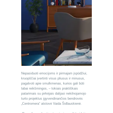
Nepasiduoti emocijoms ir pirmajam įspūdžiui,
kruopščiai įvertinti visus pliusus ir minusus,
pagalvoti apie smulkmenas, kurios gali būti
labai reikšmingos, – tokiais praktiškais
patarimais su pirkėjais dalijasi nekilnojamojo
turto projektus įgyvendinančios bendrovės
„Centromera“ atstovė Vaida Šidlauskienė.