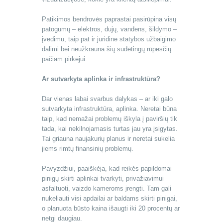
Patikimos bendrovės paprastai pasirūpina visų
patogumų – elektros, dujų, vandens, šildymo –
įvedimu, taip pat ir juridine statybos užbaigimo
dalimi bei neužkrauna šių sudėtingų rūpesčių
pačiam pirkėjui.
Ar sutvarkyta aplinka ir infrastruktūra?
Dar vienas labai svarbus dalykas – ar iki galo
sutvarkyta infrastruktūra, aplinka. Neretai būna
taip, kad nemažai problemų iškyla į paviršių tik
tada, kai nekilnojamasis turtas jau yra įsigytas.
Tai griauna naujakurių planus ir neretai sukelia
jiems rimtų finansinių problemų.
Pavyzdžiui, paaiškėja, kad reikės papildomai
pinigų skirti aplinkai tvarkyti, privažiavimui
asfaltuoti, vaizdo kameroms įrengti. Tam gali
nukeliauti visi apdailai ar baldams skirti pinigai,
o planuota būsto kaina išaugti iki 20 procentų ar
netgi daugiau.