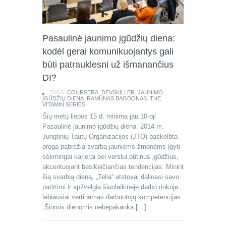
Pasaulinė jaunimo įgūdžių diena:
kodėl gerai komunikuojantys gali
būti patrauklesni už išmanančius
DI?
TAGS:
COURSERA
,
DEVSKILLER
,
JAUNIMO
ĮGŪDŽIŲ DIENA
,
RAMŪNAS BAGDONAS
,
THE
VITAMIN SERIES
Šių metų liepos 15 d. minima jau 10-oji
Pasaulinė jaunimo įgūdžių diena. 2014 m.
Jungtinių Tautų Organizacijos (JTO) paskelbta
proga pabrėžia svarbą jauniems žmonėms įgyti
sėkmingai karjerai bei verslui būtinus įgūdžius,
akcentuojant besikeičiančias tendencijas. Minint
šią svarbią dieną, „Telia“ atstovai dalinasi savo
patirtimi ir apžvelgia šiuolaikinėje darbo rinkoje
labiausiai vertinamas darbuotojų kompetencijas.
„Šiomis dienomis nebepakanka […]