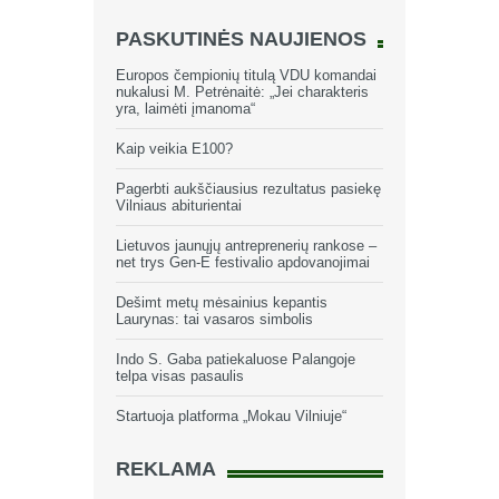
PASKUTINĖS NAUJIENOS
Europos čempionių titulą VDU komandai
nukalusi M. Petrėnaitė: „Jei charakteris
yra, laimėti įmanoma“
Kaip veikia E100?
Pagerbti aukščiausius rezultatus pasiekę
Vilniaus abiturientai
Lietuvos jaunųjų antreprenerių rankose –
net trys Gen-E festivalio apdovanojimai
Dešimt metų mėsainius kepantis
Laurynas: tai vasaros simbolis
Indo S. Gaba patiekaluose Palangoje
telpa visas pasaulis
Startuoja platforma „Mokau Vilniuje“
REKLAMA