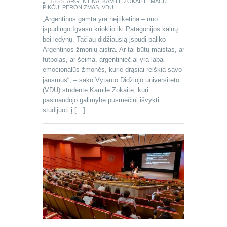
TAGS:
ARGENTINA
,
KAMILĖ ZOKAITĖ
,
MAČU
PIKČU
,
PERONIZMAS
,
VDU
„Argentinos gamta yra neįtikėtina – nuo
įspūdingo Igvasu krioklio iki Patagonijos kalnų
bei ledynų. Tačiau didžiausią įspūdį paliko
Argentinos žmonių aistra. Ar tai būtų maistas, ar
futbolas, ar šeima, argentiniečiai yra labai
emocionalūs žmonės, kurie drąsiai reiškia savo
jausmus“, – sako Vytauto Didžiojo universiteto
(VDU) studentė Kamilė Zokaitė, kuri
pasinaudojo galimybe pusmečiui išvykti
studijuoti į […]