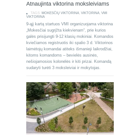
Atnaujinta viktorina moksleiviams
TAGS:
MOKESČIŲ VIKTORINA
,
VIKTORINA
,
VMI
VIKTORINA
9-ąjį kartą startuos VMI organizuojama viktorina
„Mokesčiai sugrįžta kiekvienam“, prie kurios
galės prisijungti 9-12 klasių mokiniai. Komandos
kviečiamos registruotis iki spalio 3 d. Viktorinos
laimėtojų komandai atiteks išmanieji laikrodžiai,
kitoms komandoms – bevielės ausinės,
nešiojamosios kolonėlės ir kiti prizai. Komandą
sudaryti turėti 3 moksleiviai ir mokytojas.