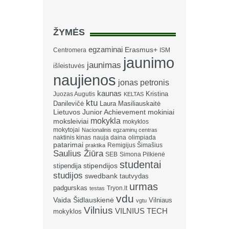
ŽYMĖS
egzaminai
Erasmus+
Centromera
ISM
jaunimo
jaunimas
išleistuvės
naujienos
jonas petronis
kaunas
Kristina
Juozas Augutis
KELTAS
ktu
Danilevičė
Laura Masiliauskaitė
Lietuvos Junior Achievement
mokiniai
mokykla
moksleiviai
mokyklos
mokytojai
Nacionalinis egzaminų centras
naktinis kinas
nauja daina
olimpiada
patarimai
Remigijus Šimašius
praktika
Saulius Žiūra
SEB
Simona Pilkienė
studentai
stipendija
stipendijos
studijos
swedbank
tautvydas
urmas
padgurskas
Tryon.lt
testas
vdu
Vaida Šidlauskienė
Vilniaus
vgtu
Vilnius
VILNIUS TECH
mokyklos