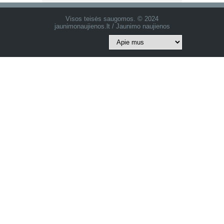
Visos teisės saugomos. © 2024
jaunimonaujienos.lt / Jaunimo naujienos