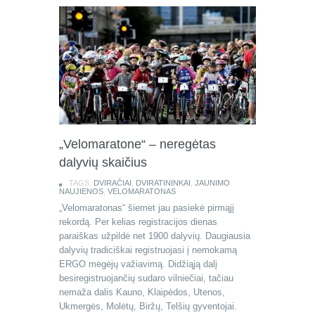
„Velomaratone“ – neregėtas
dalyvių skaičius
TAGS:
DVIRAČIAI
,
DVIRATININKAI
,
JAUNIMO
NAUJIENOS
,
VELOMARATONAS
„Velomaratonas“ šiemet jau pasiekė pirmąjį
rekordą. Per kelias registracijos dienas
paraiškas užpildė net 1900 dalyvių. Daugiausia
dalyvių tradiciškai registruojasi į nemokamą
ERGO mėgėjų važiavimą. Didžiąją dalį
besiregistruojančių sudaro vilniečiai, tačiau
nemaža dalis Kauno, Klaipėdos, Utenos,
Ukmergės, Molėtų, Biržų, Telšių gyventojai.