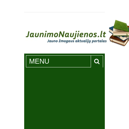
Jaunimonaujienos.lt
MENU