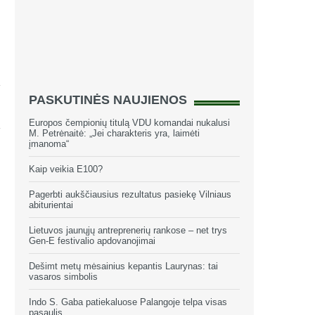
PASKUTINĖS NAUJIENOS
Europos čempionių titulą VDU komandai nukalusi
M. Petrėnaitė: „Jei charakteris yra, laimėti
įmanoma“
Kaip veikia E100?
Pagerbti aukščiausius rezultatus pasiekę Vilniaus
abiturientai
Lietuvos jaunųjų antreprenerių rankose – net trys
Gen-E festivalio apdovanojimai
Dešimt metų mėsainius kepantis Laurynas: tai
vasaros simbolis
Indo S. Gaba patiekaluose Palangoje telpa visas
pasaulis