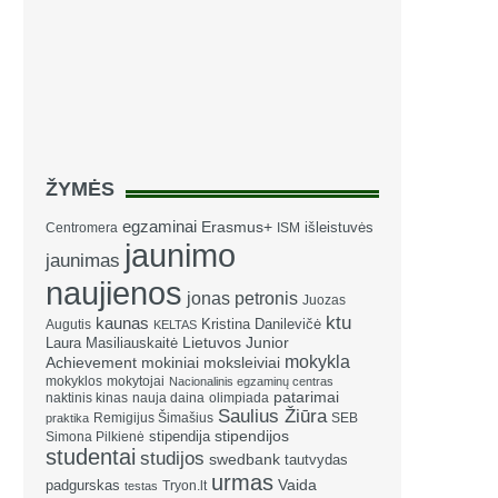
ŽYMĖS
egzaminai
Erasmus+
išleistuvės
Centromera
ISM
jaunimo
jaunimas
naujienos
jonas petronis
Juozas
ktu
kaunas
Kristina Danilevičė
Augutis
KELTAS
Laura Masiliauskaitė
Lietuvos Junior
mokykla
Achievement
mokiniai
moksleiviai
mokyklos
mokytojai
Nacionalinis egzaminų centras
patarimai
naktinis kinas
nauja daina
olimpiada
Saulius Žiūra
Remigijus Šimašius
SEB
praktika
stipendija
stipendijos
Simona Pilkienė
studentai
studijos
swedbank
tautvydas
urmas
Vaida
padgurskas
Tryon.lt
testas