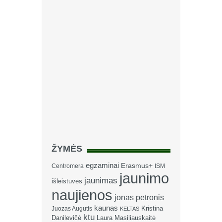
ŽYMĖS
egzaminai
Erasmus+
Centromera
ISM
jaunimo
jaunimas
išleistuvės
naujienos
jonas petronis
kaunas
Kristina
Juozas Augutis
KELTAS
ktu
Danilevičė
Laura Masiliauskaitė