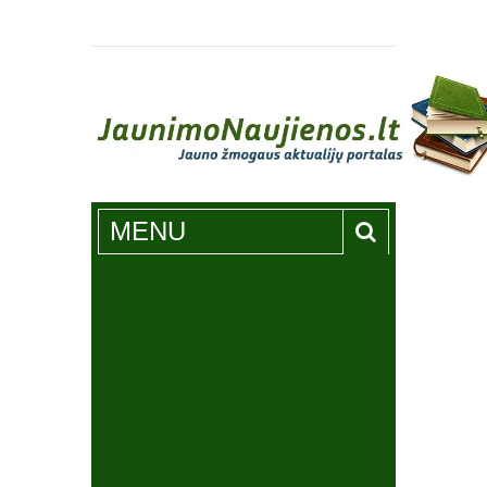
Jaunimonaujienos.lt
MENU