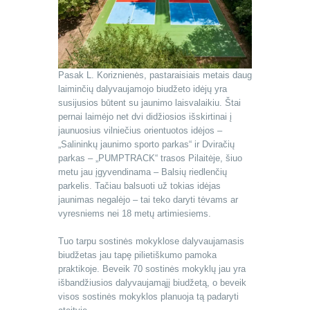
Pasak L. Koriznienės, pastaraisiais metais daug
laiminčių dalyvaujamojo biudžeto idėjų yra
susijusios būtent su jaunimo laisvalaikiu. Štai
pernai laimėjo net dvi didžiosios išskirtinai į
jaunuosius vilniečius orientuotos idėjos –
„Salininkų jaunimo sporto parkas“ ir Dviračių
parkas – „PUMPTRACK“ trasos Pilaitėje, šiuo
metu jau įgyvendinama – Balsių riedlenčių
parkelis. Tačiau balsuoti už tokias idėjas
jaunimas negalėjo – tai teko daryti tėvams ar
vyresniems nei 18 metų artimiesiems.
Tuo tarpu sostinės mokyklose dalyvaujamasis
biudžetas jau tapę pilietiškumo pamoka
praktikoje. Beveik 70 sostinės mokyklų jau yra
išbandžiusios dalyvaujamąjį biudžetą, o beveik
visos sostinės mokyklos planuoja tą padaryti