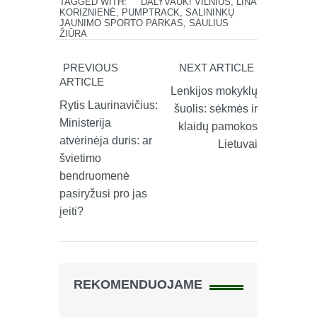
TAGGED WITH:
DALYVAUK! VILNIUS
,
LINA
KORIZNIENĖ
,
PUMPTRACK
,
SALININKŲ
JAUNIMO SPORTO PARKAS
,
SAULIUS
ŽIŪRA
PREVIOUS
NEXT ARTICLE
ARTICLE
Lenkijos mokyklų
Rytis Laurinavičius:
šuolis: sėkmės ir
Ministerija
klaidų pamokos
atvėrinėja duris: ar
Lietuvai
švietimo
bendruomenė
pasiryžusi pro jas
įeiti?
REKOMENDUOJAME