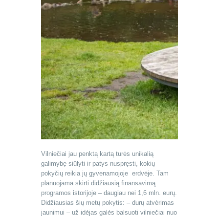
Vilniečiai jau penktą kartą turės unikalią
galimybę siūlyti ir patys nuspręsti, kokių
pokyčių reikia jų gyvenamojoje erdvėje. Tam
planuojama skirti didžiausią finansavimą
programos istorijoje – daugiau nei 1,6 mln. eurų.
Didžiausias šių metų pokytis: – durų atvėrimas
jaunimui – už idėjas galės balsuoti vilniečiai nuo