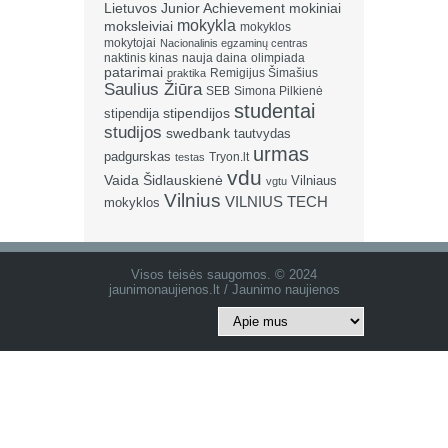
Lietuvos Junior Achievement
mokiniai
mokykla
moksleiviai
mokyklos
mokytojai
Nacionalinis egzaminų centras
naktinis kinas
nauja daina
olimpiada
patarimai
Remigijus Šimašius
praktika
Saulius Žiūra
SEB
Simona Pilkienė
studentai
stipendija
stipendijos
studijos
swedbank
tautvydas
urmas
padgurskas
Tryon.lt
testas
vdu
Vaida Šidlauskienė
Vilniaus
vgtu
Vilnius
VILNIUS TECH
mokyklos
Visos teisės saugomos. © 2024
jaunimonaujienos.lt / Jaunimo naujienos