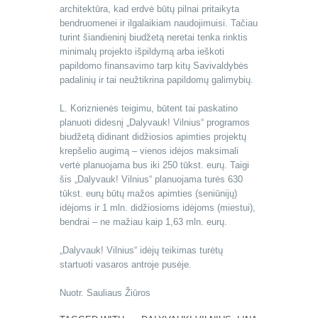
architektūra, kad erdvė būtų pilnai pritaikyta
bendruomenei ir ilgalaikiam naudojimuisi. Tačiau
turint šiandieninį biudžetą neretai tenka rinktis
minimalų projekto išpildymą arba ieškoti
papildomo finansavimo tarp kitų Savivaldybės
padalinių ir tai neužtikrina papildomų galimybių.
L. Koriznienės teigimu, būtent tai paskatino
planuoti didesnį „Dalyvauk! Vilnius“ programos
biudžetą didinant didžiosios apimties projektų
krepšelio augimą – vienos idėjos maksimali
vertė planuojama bus iki 250 tūkst. eurų. Taigi
šis „Dalyvauk! Vilnius“ planuojama turės 630
tūkst. eurų būtų mažos apimties (seniūnijų)
idėjoms ir 1 mln. didžiosioms idėjoms (miestui),
bendrai – ne mažiau kaip 1,63 mln. eurų.
„Dalyvauk! Vilnius“ idėjų teikimas turėtų
startuoti vasaros antroje pusėje.
Nuotr. Sauliaus Žiūros