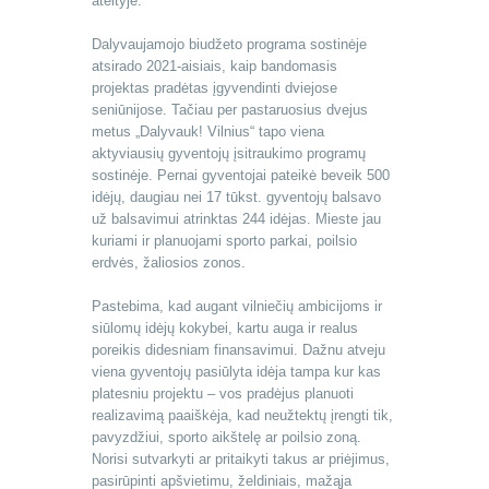
ateityje.
Dalyvaujamojo biudžeto programa sostinėje
atsirado 2021-aisiais, kaip bandomasis
projektas pradėtas įgyvendinti dviejose
seniūnijose. Tačiau per pastaruosius dvejus
metus „Dalyvauk! Vilnius“ tapo viena
aktyviausių gyventojų įsitraukimo programų
sostinėje. Pernai gyventojai pateikė beveik 500
idėjų, daugiau nei 17 tūkst. gyventojų balsavo
už balsavimui atrinktas 244 idėjas. Mieste jau
kuriami ir planuojami sporto parkai, poilsio
erdvės, žaliosios zonos.
Pastebima, kad augant vilniečių ambicijoms ir
siūlomų idėjų kokybei, kartu auga ir realus
poreikis didesniam finansavimui. Dažnu atveju
viena gyventojų pasiūlyta idėja tampa kur kas
platesniu projektu – vos pradėjus planuoti
realizavimą paaiškėja, kad neužtektų įrengti tik,
pavyzdžiui, sporto aikštelę ar poilsio zoną.
Norisi sutvarkyti ar pritaikyti takus ar priėjimus,
pasirūpinti apšvietimu, želdiniais, mažąja