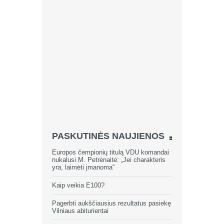
PASKUTINĖS NAUJIENOS
Europos čempionių titulą VDU komandai
nukalusi M. Petrėnaitė: „Jei charakteris
yra, laimėti įmanoma“
Kaip veikia E100?
Pagerbti aukščiausius rezultatus pasiekę
Vilniaus abiturientai