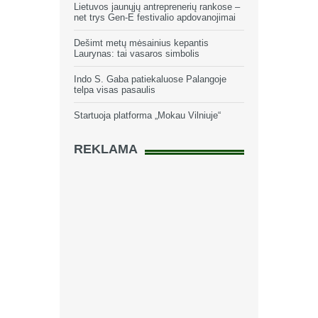
Lietuvos jaunųjų antreprenerių rankose –
net trys Gen-E festivalio apdovanojimai
Dešimt metų mėsainius kepantis
Laurynas: tai vasaros simbolis
Indo S. Gaba patiekaluose Palangoje
telpa visas pasaulis
Startuoja platforma „Mokau Vilniuje“
REKLAMA