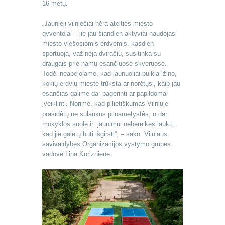
16 metų.
„Jaunieji vilniečiai nėra ateities miesto
gyventojai – jie jau šiandien aktyviai naudojasi
miesto viešosiomis erdvėmis, kasdien
sportuoja, važinėja dviračiu, susitinka su
draugais prie namų esančiuose skveruose.
Todėl neabejojame, kad jaunuoliai puikiai žino,
kokių erdvių mieste trūksta ar norėtųsi, kaip jau
esančias galime dar pagerinti ar papildomai
įveiklinti. Norime, kad pilietiškumas Vilniuje
prasidėtų ne sulaukus pilnametystės, o dar
mokyklos suole ir jaunimui nebereikės laukti,
kad jie galėtų būti išgirsti“, – sako Vilniaus
savivaldybės Organizacijos vystymo grupės
vadovė Lina Koriznienė.