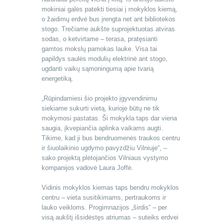
mokiniai galės patekti tiesiai į mokyklos kiemą,
o žaidimų erdvė bus įrengta net ant bibliotekos
stogo. Trečiame aukšte suprojektuotas atviras
sodas, o ketvirtame – terasa, pratęsianti
gamtos mokslų pamokas lauke. Visa tai
papildys saulės modulių elektrinė ant stogo,
ugdanti vaikų sąmoningumą apie tvarią
energetiką.
„Rūpindamiesi šio projekto įgyvendinimu
siekiame sukurti vietą, kurioje būtų ne tik
mokymosi pastatas. Ši mokykla taps dar viena
saugia, įkvepiančia aplinka vaikams augti.
Tikime, kad ji bus bendruomenės traukos centru
ir šiuolaikinio ugdymo pavyzdžiu Vilniuje“, –
sako projektą plėtojančios Vilniaus vystymo
kompanijos vadovė Laura Joffė.
Vidinis mokyklos kiemas taps bendru mokyklos
centru – vieta susitikimams, pertraukoms ir
lauko veikloms. Progimnazijos „širdis“ – per
visą aukštį išsidėstęs atriumas – suteiks erdvei