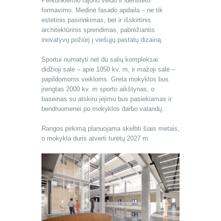
Perkūnkiemio rajono veido ir identiteto
formavimo. Medinė fasado apdaila – ne tik
estetinis pasirinkimas, bet ir išskirtinis
architektūrinis sprendimas, pabrėžiantis
inovatyvų požiūrį į viešųjų pastatų dizainą.
Sportui numatyti net du salių kompleksai:
didžioji salė – apie 1050 kv. m, ir mažoji salė –
papildomoms veikloms. Greta mokyklos bus
įrengtas 2000 kv. m sporto aikštynas, o
baseinas su atskiru įėjimu bus pasiekiamas ir
bendruomenei po mokyklos darbo valandų.
Rangos pirkimą planuojama skelbti šiais metais,
o mokykla duris atverti turėtų 2027 m.