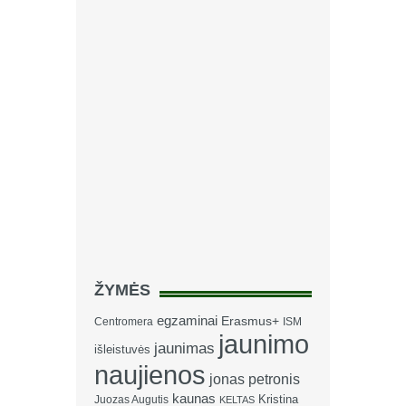
ŽYMĖS
egzaminai
Erasmus+
Centromera
ISM
jaunimo
jaunimas
išleistuvės
naujienos
jonas petronis
kaunas
Kristina
Juozas Augutis
KELTAS