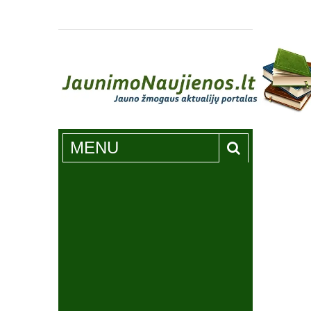
Jaunimonaujienos.lt
MENU