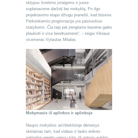
sklypus švietimo įstaigoms ir juose
suplanavome darželį bei mokyklą. Po ilgo
projektavimo etapo džiugu pranešti, kad būsima
Perkūnkiemio progimnazija yra pasiruošusi
statyboms. Čia taip pat įrengtame baseine galės
plaukioti ir visa bendruomenė“, – teigia Vilniaus
vicemeras Vytautas Mitalas.
Mokymasis iš aplinkos ir aplinkoje
Naujos mokyklos architektūroje dėmesys
skiriamas tam, kad vidaus ir lauko erdvės
natūraliai pereitų viena į kitą. Iš antrojo aukšto