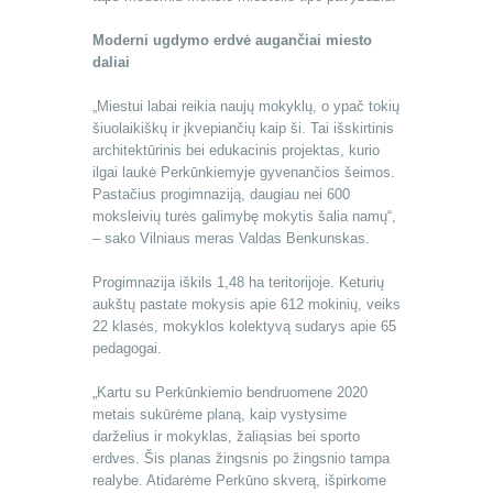
Moderni ugdymo erdvė augančiai miesto
daliai
„Miestui labai reikia naujų mokyklų, o ypač tokių
šiuolaikiškų ir įkvepiančių kaip ši. Tai išskirtinis
architektūrinis bei edukacinis projektas, kurio
ilgai laukė Perkūnkiemyje gyvenančios šeimos.
Pastačius progimnaziją, daugiau nei 600
moksleivių turės galimybę mokytis šalia namų“,
– sako Vilniaus meras Valdas Benkunskas.
Progimnazija iškils 1,48 ha teritorijoje. Keturių
aukštų pastate mokysis apie 612 mokinių, veiks
22 klasės, mokyklos kolektyvą sudarys apie 65
pedagogai.
„Kartu su Perkūnkiemio bendruomene 2020
metais sukūrėme planą, kaip vystysime
darželius ir mokyklas, žaliąsias bei sporto
erdves. Šis planas žingsnis po žingsnio tampa
realybe. Atidarėme Perkūno skverą, išpirkome