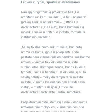
Erdvės kūrybai, sportui ir atradimams
Naująją progimnaziją projektavo MB „De
architectura“ kartu su UAB „Baltic Engineers“
(prekių ženklai atitinkamai – „Office De
Architectura“ ir „Be Live“), kurie kurdami šią
mokyklą siekė nutolti nuo įprasto, formalaus
institucinio įvaizdžio.
„Mūsų tikslas buvo sukurti vietą, kuri būtų
artima vaikams, gyva ir įkvepianti. Todėl
pastate nėra vienos didelės bendros susibūrimo
erdvės – vietoje to kiekviename aukšte
suplanuotos skirtingos zonos, kurios kviečia
tyrinėti, ilsėtis ir bendrauti. Kiekviena jų siūlo
savitą patirtį – mokykla tampa tarsi miestu
mieste, kuriame kiekvienas gali atrasti savo
vietą“, – mintimis dalijosi „Office De
Architectura“ architektė Jautra Bernotaitė.
Projektuotojai didelį dėmesį skyrė viešosioms
erdvėms prie mokyklos, kurios prisidės prie