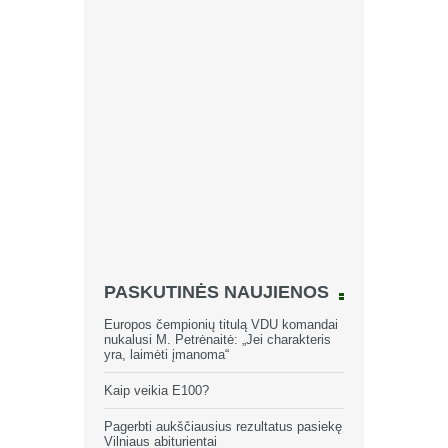
PASKUTINĖS NAUJIENOS
Europos čempionių titulą VDU komandai
nukalusi M. Petrėnaitė: „Jei charakteris
yra, laimėti įmanoma“
Kaip veikia E100?
Pagerbti aukščiausius rezultatus pasiekę
Vilniaus abiturientai