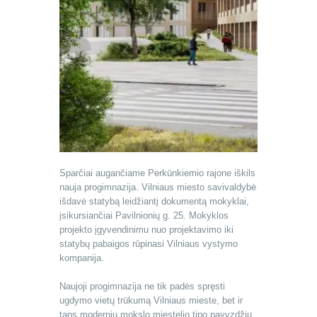
Sparčiai augančiame Perkūnkiemio rajone iškils
nauja progimnazija. Vilniaus miesto savivaldybė
išdavė statybą leidžiantį dokumentą mokyklai,
įsikursiančiai Pavilnionių g. 25. Mokyklos
projekto įgyvendinimu nuo projektavimo iki
statybų pabaigos rūpinasi Vilniaus vystymo
kompanija.
Naujoji progimnazija ne tik padės spręsti
ugdymo vietų trūkumą Vilniaus mieste, bet ir
taps moderniu mokslo miestelio tipo pavyzdžiu.