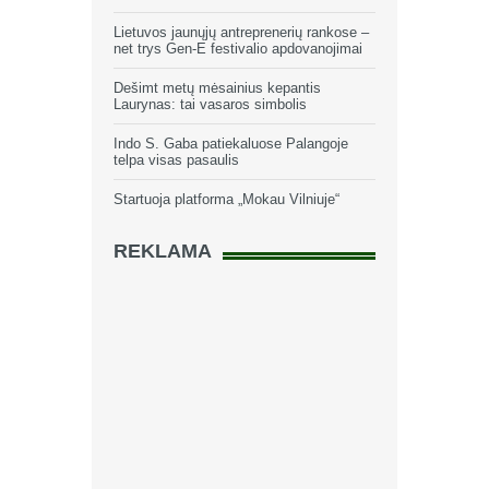
Lietuvos jaunųjų antreprenerių rankose –
net trys Gen-E festivalio apdovanojimai
Dešimt metų mėsainius kepantis
Laurynas: tai vasaros simbolis
Indo S. Gaba patiekaluose Palangoje
telpa visas pasaulis
Startuoja platforma „Mokau Vilniuje“
REKLAMA