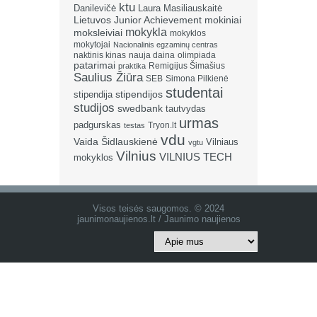
ktu
Danilevičė
Laura Masiliauskaitė
Lietuvos Junior Achievement
mokiniai
mokykla
moksleiviai
mokyklos
mokytojai
Nacionalinis egzaminų centras
naktinis kinas
nauja daina
olimpiada
patarimai
Remigijus Šimašius
praktika
Saulius Žiūra
SEB
Simona Pilkienė
studentai
stipendija
stipendijos
studijos
swedbank
tautvydas
urmas
padgurskas
Tryon.lt
testas
vdu
Vaida Šidlauskienė
Vilniaus
vgtu
Vilnius
VILNIUS TECH
mokyklos
Visos teisės saugomos. © 2024
jaunimonaujienos.lt / Jaunimo naujienos