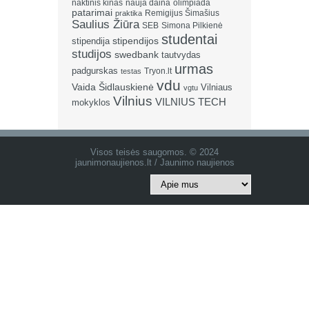
naktinis kinas
nauja daina
olimpiada
patarimai
Remigijus Šimašius
praktika
Saulius Žiūra
SEB
Simona Pilkienė
studentai
stipendija
stipendijos
studijos
swedbank
tautvydas
urmas
padgurskas
Tryon.lt
testas
vdu
Vaida Šidlauskienė
Vilniaus
vgtu
Vilnius
VILNIUS TECH
mokyklos
Visos teisės saugomos. © 2024
jaunimonaujienos.lt / Jaunimo naujienos