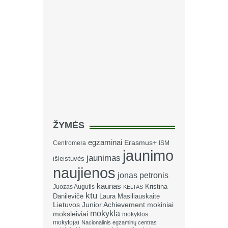
ŽYMĖS
egzaminai
Erasmus+
Centromera
ISM
jaunimo
jaunimas
išleistuvės
naujienos
jonas petronis
kaunas
Kristina
Juozas Augutis
KELTAS
ktu
Danilevičė
Laura Masiliauskaitė
Lietuvos Junior Achievement
mokiniai
mokykla
moksleiviai
mokyklos
mokytojai
Nacionalinis egzaminų centras