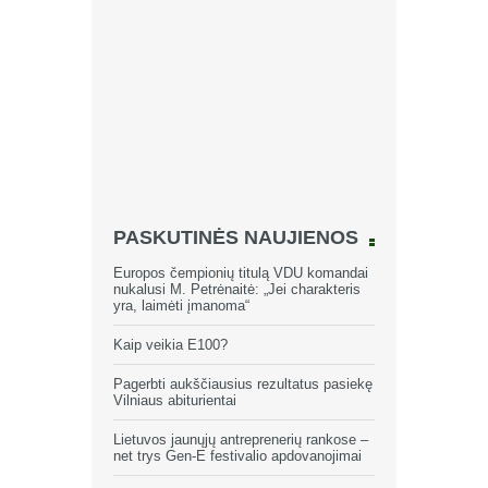
PASKUTINĖS NAUJIENOS
Europos čempionių titulą VDU komandai
nukalusi M. Petrėnaitė: „Jei charakteris
yra, laimėti įmanoma“
Kaip veikia E100?
Pagerbti aukščiausius rezultatus pasiekę
Vilniaus abiturientai
Lietuvos jaunųjų antreprenerių rankose –
net trys Gen-E festivalio apdovanojimai