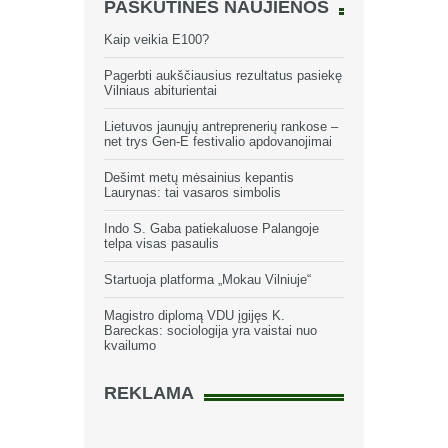
PASKUTINĖS NAUJIENOS
Kaip veikia E100?
Pagerbti aukščiausius rezultatus pasiekę
Vilniaus abiturientai
Lietuvos jaunųjų antreprenerių rankose –
net trys Gen-E festivalio apdovanojimai
Dešimt metų mėsainius kepantis
Laurynas: tai vasaros simbolis
Indo S. Gaba patiekaluose Palangoje
telpa visas pasaulis
Startuoja platforma „Mokau Vilniuje“
Magistro diplomą VDU įgijęs K.
Bareckas: sociologija yra vaistai nuo
kvailumo
REKLAMA