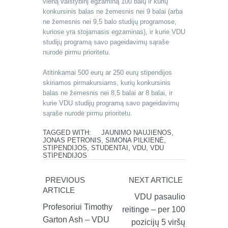
vieną valstybinį egzaminą 100 balų ir kurių
konkursinis balas ne žemesnis nei 9 balai (arba
ne žemesnis nei 9,5 balo studijų programose,
kuriose yra stojamasis egzaminas), ir kurie VDU
studijų programą savo pageidavimų sąraše
nurodė pirmu prioritetu.
Atitinkamai 500 eurų ar 250 eurų stipendijos
skiriamos pirmakursiams, kurių konkursinis
balas ne žemesnis nei 8,5 balai ar 8 balai, ir
kurie VDU studijų programą savo pageidavimų
sąraše nurodė pirmu prioritetu.
TAGGED WITH:
JAUNIMO NAUJIENOS
,
JONAS PETRONIS
,
SIMONA PILKIENĖ
,
STIPENDIJOS
,
STUDENTAI
,
VDU
,
VDU
STIPENDIJOS
PREVIOUS
NEXT ARTICLE
ARTICLE
VDU pasaulio
Profesoriui Timothy
reitinge – per 100
Garton Ash – VDU
pozicijų 5 viršų