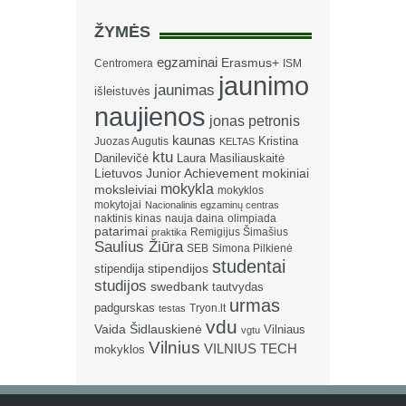
ŽYMĖS
egzaminai
Erasmus+
Centromera
ISM
jaunimo
jaunimas
išleistuvės
naujienos
jonas petronis
kaunas
Kristina
Juozas Augutis
KELTAS
ktu
Danilevičė
Laura Masiliauskaitė
Lietuvos Junior Achievement
mokiniai
mokykla
moksleiviai
mokyklos
mokytojai
Nacionalinis egzaminų centras
naktinis kinas
nauja daina
olimpiada
patarimai
Remigijus Šimašius
praktika
Saulius Žiūra
SEB
Simona Pilkienė
studentai
stipendija
stipendijos
studijos
swedbank
tautvydas
urmas
padgurskas
Tryon.lt
testas
vdu
Vaida Šidlauskienė
Vilniaus
vgtu
Vilnius
VILNIUS TECH
mokyklos