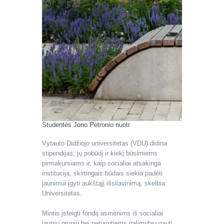
Studentės Jono Petronio nuotr.
Vytauto Didžiojo universitetas (VDU) didina
stipendijas, jų pobūdį ir kiekį būsimiems
pirmakursiams ir, kaip socialiai atsakinga
institucija, skirtingais būdais siekia padėti
jaunimui įgyti aukštąjį išsilavinimą, skelbia
Universitetas.
Mintis įsteigti fondą asmenims iš socialiai
jautrių grupių bei neturintiems galimybių gauti