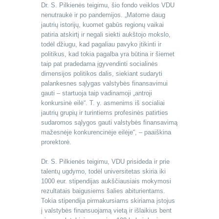
Dr. S. Pilkienės teigimu, šio fondo veiklos VDU
nenutraukė ir po pandemijos. „Matome daug
jautrių istorijų, kuomet gabūs regionų vaikai
patiria atskirtį ir negali siekti aukštojo mokslo,
todėl džiugu, kad pagaliau pavyko įtikinti ir
politikus, kad tokia pagalba yra būtina ir šiemet
taip pat pradedama įgyvendinti socialinės
dimensijos politikos dalis, siekiant sudaryti
palankesnes sąlygas valstybės finansavimui
gauti – startuoja taip vadinamoji „antroji
konkursinė eilė“. T. y. asmenims iš socialiai
jautrių grupių ir turintiems profesinės patirties
sudaromos sąlygos gauti valstybės finansavimą
mažesnėje konkurencinėje eilėje“, – paaiškina
prorektorė.
Dr. S. Pilkienės teigimu, VDU prisideda ir prie
talentų ugdymo, todėl universitetas skiria iki
1000 eur. stipendijas aukščiausiais mokymosi
rezultatais baigusiems šalies abiturientams.
Tokia stipendija pirmakursiams skiriama įstojus
į valstybės finansuojamą vietą ir išlaikius bent