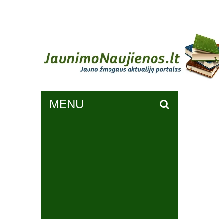
Jaunimonaujienos.lt
MENU