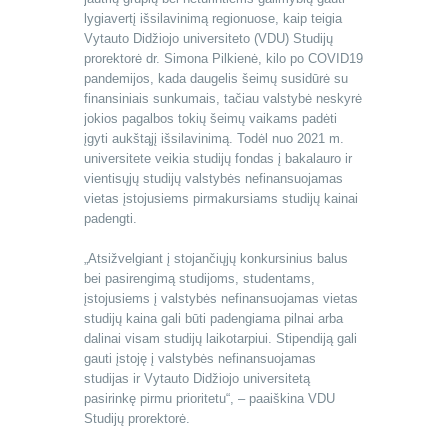
lygiavertį išsilavinimą regionuose, kaip teigia
Vytauto Didžiojo universiteto (VDU) Studijų
prorektorė dr. Simona Pilkienė, kilo po COVID19
pandemijos, kada daugelis šeimų susidūrė su
finansiniais sunkumais, tačiau valstybė neskyrė
jokios pagalbos tokių šeimų vaikams padėti
įgyti aukštąjį išsilavinimą. Todėl nuo 2021 m.
universitete veikia studijų fondas į bakalauro ir
vientisųjų studijų valstybės nefinansuojamas
vietas įstojusiems pirmakursiams studijų kainai
padengti.
„Atsižvelgiant į stojančiųjų konkursinius balus
bei pasirengimą studijoms, studentams,
įstojusiems į valstybės nefinansuojamas vietas
studijų kaina gali būti padengiama pilnai arba
dalinai visam studijų laikotarpiui. Stipendiją gali
gauti įstoję į valstybės nefinansuojamas
studijas ir Vytauto Didžiojo universitetą
pasirinkę pirmu prioritetu“, – paaiškina VDU
Studijų prorektorė.