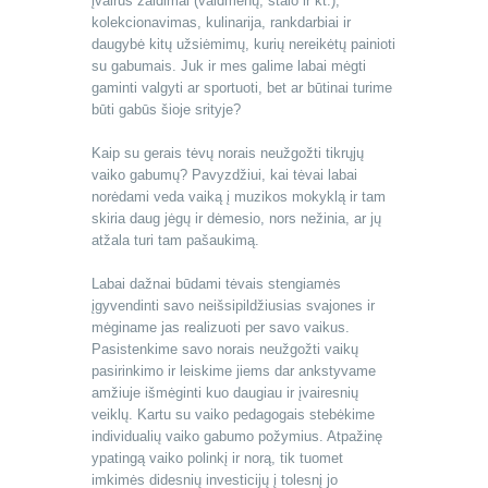
įvairūs žaidimai (vaidmenų, stalo ir kt.),
kolekcionavimas, kulinarija, rankdarbiai ir
daugybė kitų užsiėmimų, kurių nereikėtų painioti
su gabumais. Juk ir mes galime labai mėgti
gaminti valgyti ar sportuoti, bet ar būtinai turime
būti gabūs šioje srityje?
Kaip su gerais tėvų norais neužgožti tikrųjų
vaiko gabumų? Pavyzdžiui, kai tėvai labai
norėdami veda vaiką į muzikos mokyklą ir tam
skiria daug jėgų ir dėmesio, nors nežinia, ar jų
atžala turi tam pašaukimą.
Labai dažnai būdami tėvais stengiamės
įgyvendinti savo neišsipildžiusias svajones ir
mėginame jas realizuoti per savo vaikus.
Pasistenkime savo norais neužgožti vaikų
pasirinkimo ir leiskime jiems dar ankstyvame
amžiuje išmėginti kuo daugiau ir įvairesnių
veiklų. Kartu su vaiko pedagogais stebėkime
individualių vaiko gabumo požymius. Atpažinę
ypatingą vaiko polinkį ir norą, tik tuomet
imkimės didesnių investicijų į tolesnį jo