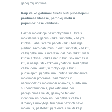
gebėjimų ugdymą.
Kaip vaiko gabumai turėtų būti puoselėjami
pradinėse klasėse, pamokų metu ir
popamokinėse veiklose?
Dažnai mokykloje besimokydami su kitais
moksleiviais gabūs vaikai supranta, kad yra
kitokie. Labai svarbu padėti vaikui teisingai
įvertinti savo gabumus ir leisti suprasti, kad kitų
vaikų gebėjimai ir interesai gali pasireikšti visai
kitose srityse. Vaikas neturi būti išskiriamas iš
kitų ir nesijausti kažkokiu ypatingu. Kad gabūs
vaikai gerai jaustųsi mokykloje ir būtų
puoselėjami jų gebėjimai, būtina subalansuota
mokymosi programa, žaismingos ir
nenuobodžios mokymosi aplinkos, susitikimai
su bendraminčiais, paskatinimas bei
padrąsinimas veikti, galimybė tenkinti
individualius poreikius. Su gabiais vaikais
dirbantys mokytojai turi gerai pažinoti savo
mokinius, pastebėti jų talentą ir veikti kaip