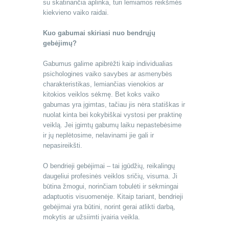
su skatinančia aplinka, turi lemiamos reikšmės
kiekvieno vaiko raidai.
Kuo gabumai skiriasi nuo bendrųjų
gebėjimų?
Gabumus galime apibrėžti kaip individualias
psichologines vaiko savybes ar asmenybės
charakteristikas, lemiančias vienokios ar
kitokios veiklos sėkmę. Bet koks vaiko
gabumas yra įgimtas, tačiau jis nėra statiškas ir
nuolat kinta bei kokybiškai vystosi per praktinę
veiklą. Jei įgimtų gabumų laiku nepastebėsime
ir jų neplėtosime, nelavinami jie gali ir
nepasireikšti.
O bendrieji gebėjimai – tai įgūdžių, reikalingų
daugeliui profesinės veiklos sričių, visuma. Ji
būtina žmogui, norinčiam tobulėti ir sėkmingai
adaptuotis visuomenėje. Kitaip tariant, bendrieji
gebėjimai yra būtini, norint gerai atlikti darbą,
mokytis ar užsiimti įvairia veikla.