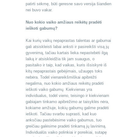
patirti sėkmę, būti geresne savo versija šiandien
nei buvo vakar.
Nuo kokio vaiko amžiaus reikėtų pradėti
ieškoti gabumų?
Kai kurių vaikų nepaprastas talentas ar gabumai
gali atsiskleisti labai anksti ir pasireikšti visą jų
gyvenimą, tačiau kartais lieka nepastebėti ilgą
laiką ir atsiskleidžia tik jam suaugus, o
pasitaiko ir taip, kad vaikas, kuris išsiskyrė iš
kitų nepaprastais gebėjimais, užaugęs toks
nebėra. Todėl vienareikšmiškai apibrėžti
negalima, nuo kokio amžiaus reikėtų pradėti
ieškoti vaiko gabumų. Kiekvienas yra
individualus, todėl vieno, teisingo ir kiekvienam
gabiajam tinkamo apibrėžimo ar taisyklės nėra,
kokiame amžiuje, kokių gabumų galime pradėti
ieškoti. Tačiau svarbu suprasti, kad kuo
anksčiau pastebėsime vaiko gabumus, tuo
greičiau galėsime pradėti tinkamą jų lavinimą.
Individualūs vaiko polinkiai ir poreikiai, sutapę