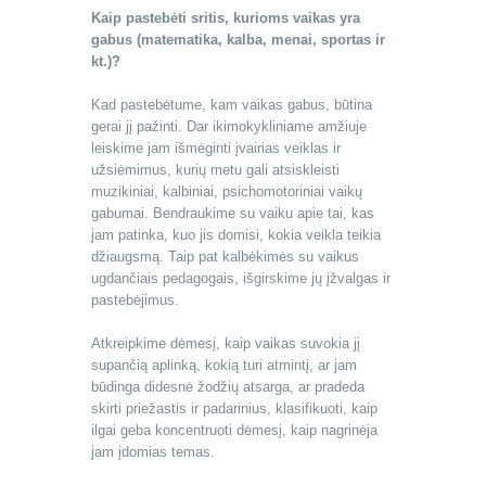
Kaip pastebėti sritis, kurioms vaikas yra
gabus (matematika, kalba, menai, sportas ir
kt.)?
Kad pastebėtume, kam vaikas gabus, būtina
gerai jį pažinti. Dar ikimokykliniame amžiuje
leiskime jam išmėginti įvairias veiklas ir
užsiėmimus, kurių metu gali atsiskleisti
muzikiniai, kalbiniai, psichomotoriniai vaikų
gabumai. Bendraukime su vaiku apie tai, kas
jam patinka, kuo jis domisi, kokia veikla teikia
džiaugsmą. Taip pat kalbėkimės su vaikus
ugdančiais pedagogais, išgirskime jų įžvalgas ir
pastebėjimus.
Atkreipkime dėmesį, kaip vaikas suvokia jį
supančią aplinką, kokią turi atmintį, ar jam
būdinga didesnė žodžių atsarga, ar pradeda
skirti priežastis ir padarinius, klasifikuoti, kaip
ilgai geba koncentruoti dėmesį, kaip nagrinėja
jam įdomias temas.