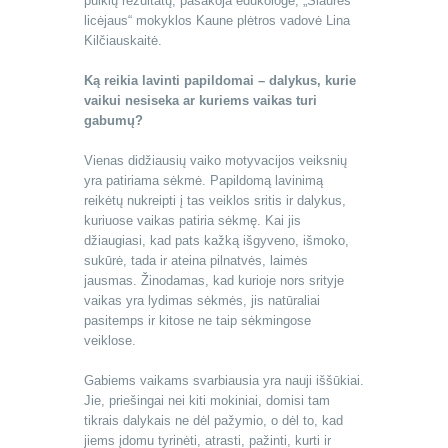
puikių rezultatų, pasakoja edukologė, „Šiaurės
licėjaus“ mokyklos Kaune plėtros vadovė Lina
Kilčiauskaitė.
Ką reikia lavinti papildomai – dalykus, kurie
vaikui nesiseka ar kuriems vaikas turi
gabumų?
Vienas didžiausių vaiko motyvacijos veiksnių
yra patiriama sėkmė. Papildomą lavinimą
reikėtų nukreipti į tas veiklos sritis ir dalykus,
kuriuose vaikas patiria sėkmę. Kai jis
džiaugiasi, kad pats kažką išgyveno, išmoko,
sukūrė, tada ir ateina pilnatvės, laimės
jausmas. Žinodamas, kad kurioje nors srityje
vaikas yra lydimas sėkmės, jis natūraliai
pasitemps ir kitose ne taip sėkmingose
veiklose.
Gabiems vaikams svarbiausia yra nauji iššūkiai.
Jie, priešingai nei kiti mokiniai, domisi tam
tikrais dalykais ne dėl pažymio, o dėl to, kad
jiems įdomu tyrinėti, atrasti, pažinti, kurti ir