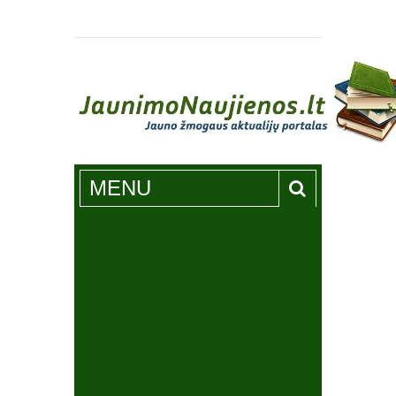
Jaunimonaujienos.lt
MENU