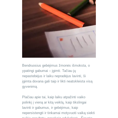
Bendruosius gebėjimus žmonės išmoksta, o
ypatingi gabumai – įgimti. Tačiau jų
nepastebėjus ir laiku nepradėjus lavinti, ši
įgimta dovana gali taip ir likti neatskleista visą
gyvenimą.
Plačiau apie tai, kaip laiku atpažinti vaiko
polinkį į vieną ar kitą veiklą, kaip tikslingai
lavinti ir gabumus, ir gebėjimus, kaip
nepersistengti ir tinkamai motyvuoti vaiką siekti