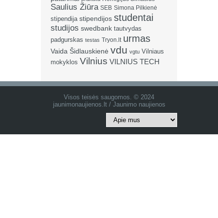
Saulius Žiūra
SEB
Simona Pilkienė
studentai
stipendija
stipendijos
studijos
swedbank
tautvydas
urmas
padgurskas
Tryon.lt
testas
vdu
Vaida Šidlauskienė
Vilniaus
vgtu
Vilnius
VILNIUS TECH
mokyklos
Visos teisės saugomos. © 2024
jaunimonaujienos.lt / Jaunimo naujienos