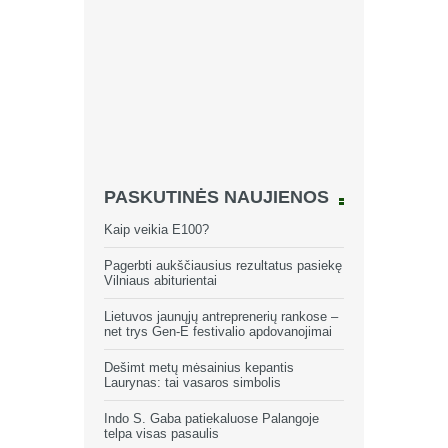
PASKUTINĖS NAUJIENOS
Kaip veikia E100?
Pagerbti aukščiausius rezultatus pasiekę
Vilniaus abiturientai
Lietuvos jaunųjų antreprenerių rankose –
net trys Gen-E festivalio apdovanojimai
Dešimt metų mėsainius kepantis
Laurynas: tai vasaros simbolis
Indo S. Gaba patiekaluose Palangoje
telpa visas pasaulis