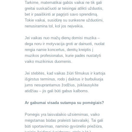
Tarkime, matematikai gabūs vaikai ne tik gali
greitai suskaičiuoti ar teisingai atlikti užduotis,
bet ir paaiškinti ar pagrįsti savo sprendimą.
Tokie vaikai, susidūrę su sunkesne užduotimi,
nenusiramina tol, kol jos neįveikia.
Jei vaikas nuo mažų dienų domisi muzika –
dega noru ir motyvacija groti ar dainuoti, nuolat
rengia namie koncertus, derėtų kreiptis į
muzikos profesionalus, kurie padės nustatyti
vaiko muzikinius duomenis.
Jei stebitės, kad vaikas žiūri filmukus ir kartoja
išgirstus terminus, rodo į daiktus ir burbuliuoja
jums nesuprantamus žodžius, įsiklausykite
atidžiau – jis gali būti gabus kalboms.
Ar gabumai visada sutampa su pomėgiais?
Pomėgis yra laisvalaikio užsiėmimas, vaiko
mėgstamas būdas praleisti laisvalaikį. Tai gali
būti sportavimas, naminio gyvūnėlio priežiūra,