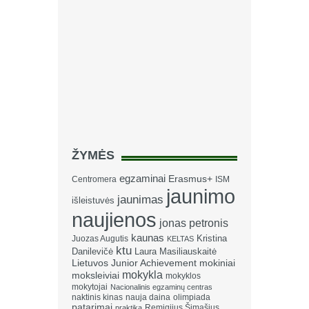
ŽYMĖS
egzaminai
Erasmus+
Centromera
ISM
jaunimo
jaunimas
išleistuvės
naujienos
jonas petronis
kaunas
Kristina
Juozas Augutis
KELTAS
ktu
Danilevičė
Laura Masiliauskaitė
Lietuvos Junior Achievement
mokiniai
mokykla
moksleiviai
mokyklos
mokytojai
Nacionalinis egzaminų centras
naktinis kinas
nauja daina
olimpiada
patarimai
Remigijus Šimašius
praktika