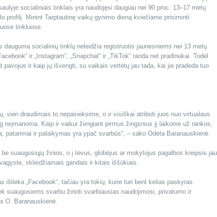
lyje socialiniais tinklais yra naudojęsi daugiau nei 90 proc. 13–17 metų
nklo profilį. Minint Tarptautinę vaikų gynimo dieną kviečiame prisiminti
iuose tinkluose.
auguma socialinių tinklų neleidžia registruotis jaunesniems nei 13 metų
Facebook“ ir „Instagram“, „Snapchat“ ir „TikTok“ randa net pradinukai. Todėl
t pavojus ir kaip jų išvengti, su vaikais vertėtų jau tada, kai jie pradeda tuo
 vien draudimais to nepasieksime, o ir visiškai atriboti juos nuo virtualaus
iog neįmanoma. Kaip ir vaikui žengiant pirmus žingsnius jį laikome už rankos,
rama, patarimai ir palaikymas yra ypač svarbūs“, – sako Odeta Baranauskienė.
is be suaugusiųjų žinios, o į tėvus, globėjus ar mokytojus pagalbos kreipsis jau
agyste, skleidžiamais gandais ir kitais iššūkiais.
as išlieka „Facebook“, tačiau yra tokių, kurie turi bent kelias paskyras
tiek suaugusiems svarbu žinoti svarbiausias naudojimosi, privatumo ir
bi O. Baranauskienė.