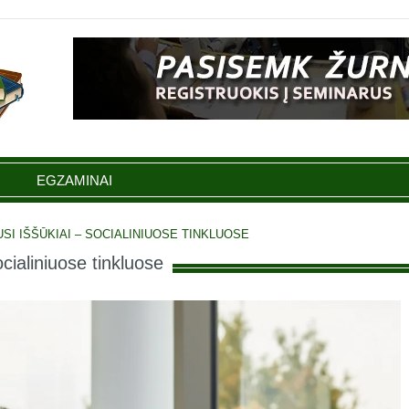
EGZAMINAI
USI IŠŠŪKIAI – SOCIALINIUOSE TINKLUOSE
ocialiniuose tinkluose