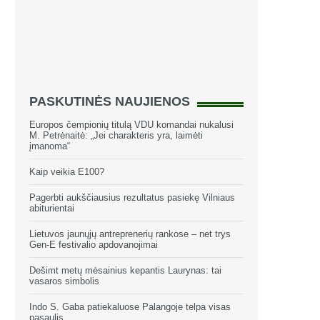
PASKUTINĖS NAUJIENOS
Europos čempionių titulą VDU komandai nukalusi
M. Petrėnaitė: „Jei charakteris yra, laimėti
įmanoma“
Kaip veikia E100?
Pagerbti aukščiausius rezultatus pasiekę Vilniaus
abiturientai
Lietuvos jaunųjų antreprenerių rankose – net trys
Gen-E festivalio apdovanojimai
Dešimt metų mėsainius kepantis Laurynas: tai
vasaros simbolis
Indo S. Gaba patiekaluose Palangoje telpa visas
pasaulis