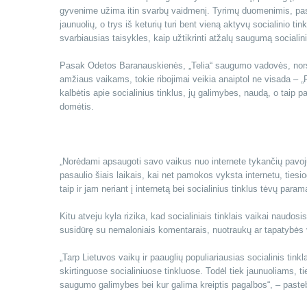
gyvenime užima itin svarbų vaidmenį. Tyrimų duomenimis, pasau
jaunuolių, o trys iš keturių turi bent vieną aktyvų socialinio ti
svarbiausias taisykles, kaip užtikrinti atžalų saugumą socialin
Pasak Odetos Baranauskienės, „Telia“ saugumo vadovės, nors d
amžiaus vaikams, tokie ribojimai veikia anaiptol ne visada – „
kalbėtis apie socialinius tinklus, jų galimybes, naudą, o taip pa
domėtis.
„Norėdami apsaugoti savo vaikus nuo internete tykančių pavojų,
pasaulio šiais laikais, kai net pamokos vyksta internetu, ties
taip ir jam neriant į internetą bei socialinius tinklus tėvų pa
Kitu atveju kyla rizika, kad socialiniais tinklais vaikai naudos
susidūrę su nemaloniais komentarais, nuotraukų ar tapatybės v
„Tarp Lietuvos vaikų ir paauglių populiariausias socialinis tinkl
skirtinguose socialiniuose tinkluose. Todėl tiek jaunuoliams, 
saugumo galimybes bei kur galima kreiptis pagalbos“, – paste