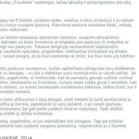
ntuotą į „Facebook“ naudotojus, tačiau aktualią ir prisijungusiems prie kitų
giau nei 8 ženklai, įskaitant raides, skaičius ir kitus simbolius) ir jo niekam
, su kuriuo susiejote paskyrą. Kiekvienai paskyrai naudokite kitokį, unikalų
dviem veiksmais.
škai diekite naujausius operacinės sistemos, saugumo atnaujinimus.
u dalinatės su kitais žmonėmis ar jungiatės prie paskyros iš mokyklos ar
jungti nuo paskyros. Tokiame įrenginyje nesinaudokite slaptažodžio
ai naudokite specialias programėles, leidžiančias kontroliuoti ką atžalos
, surasti įrenginį, jei jis buvo pamestas ar žinoti, kur šiuo metu yra telefono
 tinklų paskyros nustatymus, kuriais apibrėžiama prieiga prie jūsų skelbiamos
uti su draugais – su jais ir dalinkitės savo nuotraukomis ar vaizdo įrašais. Jei
uliu, pagalvokite, ar norėtumėte, kad tai pamatytų gatvėje sutiktas visiškai
tims: bendraukite su žmonėmis, kuriuos esate sutikę gyvai ir atminkite, kad
r visiems, su kuriais bendraujate socialiniuose tinkluose, būtina žinoti, kur ir
tomobilio numeris.
 įraše užfiksuotas ir jūsų draugas, prieš keldami šį turinį atsiklauskite jo
idžia ar žemina, paprašykite šį turinį pašalinti, o jei sutarti gražiuoju
stratoriams (tai gali padėti padaryti tėvai ar mokytojai). Ypač atidžiai
ą skelbti jų atžalų nuotraukas.
rą, pagalvokite, ar juo neįžeidžiate kito žmogaus. Taip pat kritiškai
naršyklė rodo įspėjantį saugumo pranešimą, neignoruokite jo ir išjunkite
AUSKIENĖ
,
TELIA