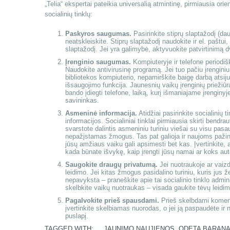
„Telia“ ekspertai pateikia universalią atmintinę, pirmiausia orie
socialinių tinklų:
Paskyros saugumas.
Pasirinkite stiprų slaptažodį (dau
neatskleiskite. Stiprų slaptažodį naudokite ir el. paštui
slaptažodį. Jei yra galimybė, aktyvuokite patvirtinimą 
Įrenginio saugumas.
Kompiuteryje ir telefone periodi
Naudokite antivirusinę programą. Jei tuo pačiu įrengini
bibliotekos kompiuterio, nepamirškite baigę darbą atsi
išsaugojimo funkcija. Jaunesnių vaikų įrenginių priežiūr
bando įdiegti telefone, laiką, kurį išmaniajame įrenginyje
savininkas.
Asmeninė informacija.
Atidžiai pasirinkite socialinių
informacijos. Socialiniai tinklai pirmiausia skirti bendra
svarstote dalintis asmeniniu turiniu viešai su visu pasa
nepažįstamas žmogus. Tas pat galioja ir naujoms pažin
jūsų amžiaus vaiku gali apsimesti bet kas. Įvertinkite, a
kada būnate išvykę, kaip įrengti jūsų namai ar koks au
Saugokite draugų privatumą.
Jei nuotraukoje ar vaizdo
leidimo. Jei kitas žmogus pasidalino turiniu, kuris jus že
nepavyksta – praneškite apie tai socialinio tinklo admini
skelbkite vaikų nuotraukas – visada gaukite tėvų leidim
Pagalvokite prieš spausdami.
Prieš skelbdami komenta
įvertinkite skelbiamas nuorodas, o jei ją paspaudėte ir 
puslapį.
TAGGED WITH:
JAUNIMO NAUJIENOS
,
ODETA BARAN