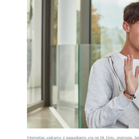
Internetas vaikams ir paaugliams yra ne tik žinių, pramogų, bet 