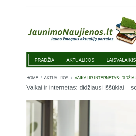
Jaunimonaujienos.lt
PRADŽIA
AKTUALIJOS
LAISVALAIKIS
HOME
/
AKTUALIJOS
/
VAIKAI IR INTERNETAS: DIDŽIA
Vaikai ir internetas: didžiausi iššūkiai – s