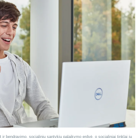
ir bendravimo, socialinių santykių palaikymo erdvė, o socialiniai tinklai jų