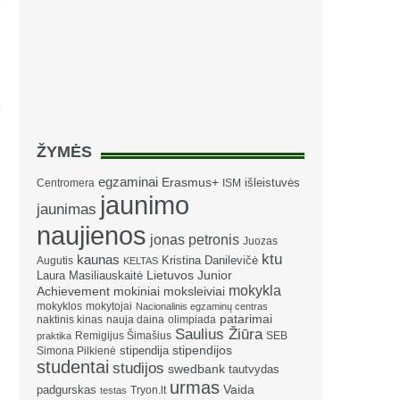
i
ŽYMĖS
egzaminai
Erasmus+
išleistuvės
Centromera
ISM
jaunimo
jaunimas
naujienos
jonas petronis
Juozas
ktu
kaunas
Kristina Danilevičė
Augutis
KELTAS
Laura Masiliauskaitė
Lietuvos Junior
mokykla
Achievement
mokiniai
moksleiviai
mokyklos
mokytojai
Nacionalinis egzaminų centras
patarimai
naktinis kinas
nauja daina
olimpiada
Saulius Žiūra
Remigijus Šimašius
SEB
praktika
stipendija
stipendijos
Simona Pilkienė
studentai
studijos
swedbank
tautvydas
urmas
Vaida
padgurskas
Tryon.lt
testas