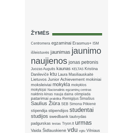
ŽYMĖS
egzaminai
Erasmus+
Centromera
ISM
jaunimo
jaunimas
išleistuvės
naujienos
jonas petronis
kaunas
Kristina
Juozas Augutis
KELTAS
ktu
Danilevičė
Laura Masiliauskaitė
Lietuvos Junior Achievement
mokiniai
mokykla
moksleiviai
mokyklos
mokytojai
Nacionalinis egzaminų centras
naktinis kinas
nauja daina
olimpiada
patarimai
Remigijus Šimašius
praktika
Saulius Žiūra
SEB
Simona Pilkienė
studentai
stipendija
stipendijos
studijos
swedbank
tautvydas
urmas
padgurskas
Tryon.lt
testas
vdu
Vaida Šidlauskienė
Vilniaus
vgtu