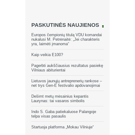
PASKUTINĖS NAUJIENOS
Europos čempionių titulą VDU komandai
nukalusi M. Petrėnaitė: „Jei charakteris
yra, laimėti įmanoma“
Kaip veikia E100?
Pagerbti aukščiausius rezultatus pasiekę
Vilniaus abiturientai
Lietuvos jaunųjų antreprenerių rankose –
net trys Gen-E festivalio apdovanojimai
Dešimt metų mėsainius kepantis
Laurynas: tai vasaros simbolis
Indo S. Gaba patiekaluose Palangoje
telpa visas pasaulis
Startuoja platforma „Mokau Vilniuje“