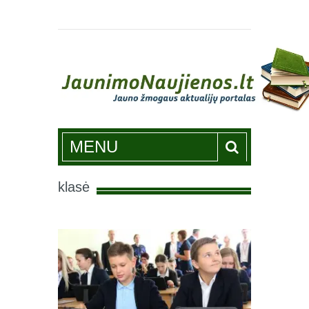
Jaunimonaujienos.lt
MENU
klasė