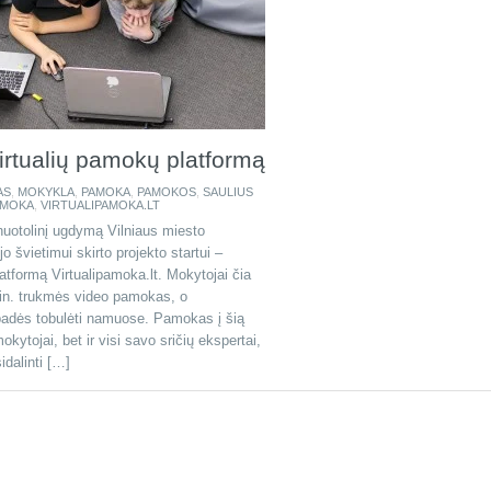
virtualių pamokų platformą
AS
,
MOKYKLA
,
PAMOKA
,
PAMOKOS
,
SAULIUS
AMOKA
,
VIRTUALIPAMOKA.LT
nuotolinį ugdymą Vilniaus miesto
 švietimui skirto projekto startui –
atformą Virtualipamoka.lt. Mokytojai čia
min. trukmės video pamokas, o
padės tobulėti namuose. Pamokas į šią
mokytojai, bet ir visi savo sričių ekspertai,
idalinti […]