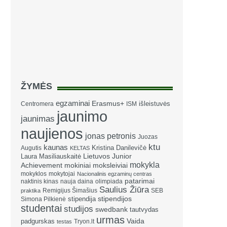
ŽYMĖS
egzaminai
Erasmus+
išleistuvės
Centromera
ISM
jaunimo
jaunimas
naujienos
jonas petronis
Juozas
ktu
kaunas
Kristina Danilevičė
Augutis
KELTAS
Laura Masiliauskaitė
Lietuvos Junior
mokykla
Achievement
mokiniai
moksleiviai
mokyklos
mokytojai
Nacionalinis egzaminų centras
patarimai
naktinis kinas
nauja daina
olimpiada
Saulius Žiūra
Remigijus Šimašius
SEB
praktika
stipendija
stipendijos
Simona Pilkienė
studentai
studijos
swedbank
tautvydas
urmas
Vaida
padgurskas
Tryon.lt
testas