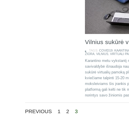
Vilnius sukūrė 
TAGS:
COVID19
,
KAANTIN
ŽIŪRA
,
VILNIUS
,
VIRTUALI P
Karantino metu vykstantį 
savivaldybė išnaudoja naujo
sukūrė virtualių pamoką pl
kviečiame talpinti 15-20 
moksleiviams šis įrankis 
platformą gali kelti ne tik 
norintys savo žiniomis pas
PREVIOUS
1
2
3