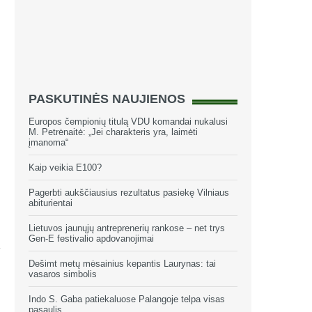
PASKUTINĖS NAUJIENOS
Europos čempionių titulą VDU komandai nukalusi
M. Petrėnaitė: „Jei charakteris yra, laimėti
įmanoma“
Kaip veikia E100?
Pagerbti aukščiausius rezultatus pasiekę Vilniaus
abiturientai
Lietuvos jaunųjų antreprenerių rankose – net trys
Gen-E festivalio apdovanojimai
Dešimt metų mėsainius kepantis Laurynas: tai
vasaros simbolis
Indo S. Gaba patiekaluose Palangoje telpa visas
pasaulis