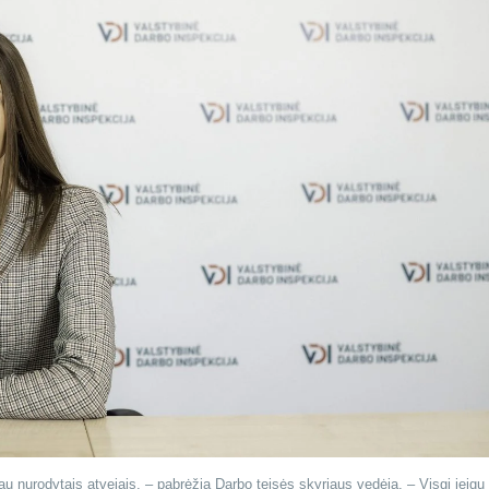
u nurodytais atvejais, – pabrėžia Darbo teisės skyriaus vedėja. – Visgi jeigu