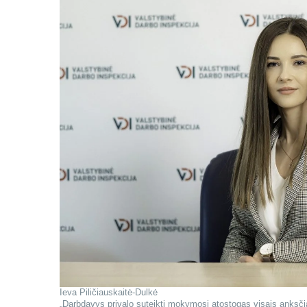
Ieva Piličiauskaitė-Dulkė
„Darbdavys privalo suteikti mokymosi atostogas visais anksčia