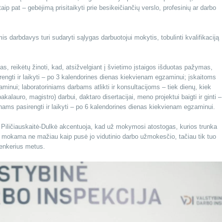
taip pat – gebėjimą prisitaikyti prie besikeičiančių verslo, profesinių ar darbo
s darbdavys turi sudaryti sąlygas darbuotojui mokytis, tobulinti kvalifikaciją
, reikėtų žinoti, kad, atsižvelgiant į švietimo įstaigos išduotas pažymas,
gti ir laikyti – po 3 kalendorines dienas kiekvienam egzaminui; įskaitoms
aminui; laboratoriniams darbams atlikti ir konsultacijoms – tiek dienų, kiek
lauro, magistro) darbui, daktaro disertacijai, meno projektui baigti ir ginti –
ams pasirengti ir laikyti – po 6 kalendorines dienas kiekvienam egzaminui.
a Piličiauskaitė-Dulkė akcentuoja, kad už mokymosi atostogas, kurios trunka
ti mokama ne mažiau kaip pusė jo vidutinio darbo užmokesčio, tačiau tik tuo
penkerius metus.