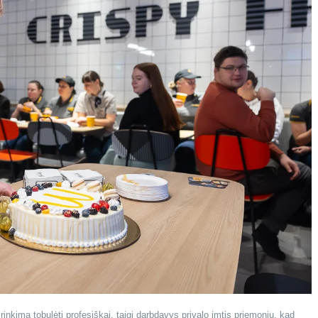
nkimą tobulėti profesiškai, taigi darbdavys privalo imtis priemonių, kad