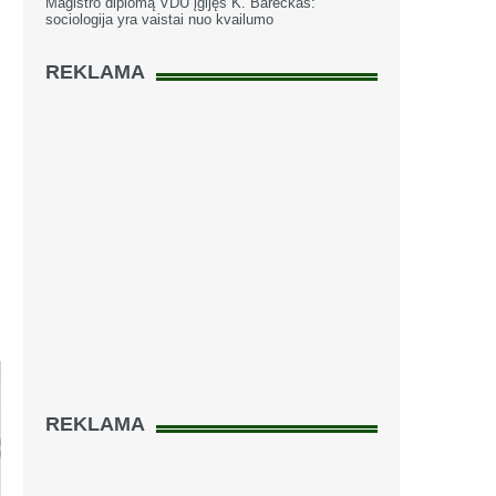
Magistro diplomą VDU įgijęs K. Bareckas:
sociologija yra vaistai nuo kvailumo
REKLAMA
REKLAMA