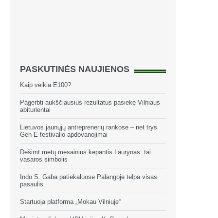
PASKUTINĖS NAUJIENOS
Kaip veikia E100?
Pagerbti aukščiausius rezultatus pasiekę Vilniaus
abiturientai
Lietuvos jaunųjų antreprenerių rankose – net trys
Gen-E festivalio apdovanojimai
Dešimt metų mėsainius kepantis Laurynas: tai
vasaros simbolis
Indo S. Gaba patiekaluose Palangoje telpa visas
pasaulis
Startuoja platforma „Mokau Vilniuje“