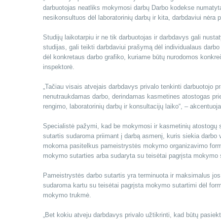
darbuotojas neatliks mokymosi darbų Darbo kodekse numatytais a
nesikonsultuos dėl laboratorinių darbų ir kita, darbdaviui nėr
Studijų laikotarpiu ir ne tik darbuotojas ir darbdavys gali nust
studijas, gali teikti darbdaviui prašymą dėl individualaus darb
dėl konkretaus darbo grafiko, kuriame būtų nurodomos konkreči
inspektorė.
„Tačiau visais atvejais darbdavys privalo tenkinti darbuotojo 
nenutraukdamas darbo, derindamas kasmetines atostogas prie 
rengimo, laboratorinių darbų ir konsultacijų laiko“, – akcentuoja
Specialistė pažymi, kad be mokymosi ir kasmetinių atostogų su
sutartis sudaroma priimant į darbą asmenį, kuris siekia darbo vi
mokoma pasitelkus pameistrystės mokymo organizavimo formą. 
mokymo sutarties arba sudaryta su teisėtai pagrįsta mokymo s
Pameistrystės darbo sutartis yra terminuota ir maksimalus jos
sudaroma kartu su teisėtai pagrįsta mokymo sutartimi dėl forma
mokymo trukmė.
„Bet kokiu atveju darbdavys privalo užtikrinti, kad būtų pasiek