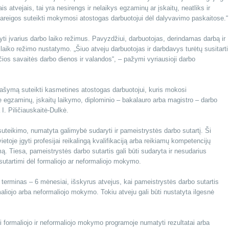
tvejais, tai yra nesirengs ir nelaikys egzaminų ar įskaitų, neatliks ir
a pareigos suteikti mokymosi atostogas darbuotojui dėl dalyvavimo paskaitose.“
atyti įvarius darbo laiko režimus. Pavyzdžiui, darbuotojas, derindamas darbą ir
o laiko režimo nustatymo. „Šiuo atveju darbuotojas ir darbdavys turėtų susitarti
os savaitės darbo dienos ir valandos“, – pažymi vyriausioji darbo
prašymą suteikti kasmetines atostogas darbuotojui, kuris mokosi
egzaminų, įskaitų laikymo, diplominio – bakalauro arba magistro – darbo
 I. Piličiauskaitė-Dulkė.
teikimo, numatyta galimybė sudaryti ir pameistrystės darbo sutartį. Ši
etoje įgyti profesijai reikalingą kvalifikaciją arba reikiamų kompetencijų
Tiesa, pameistrystės darbo sutartis gali būti sudaryta ir nesudarius
utartimi dėl formaliojo ar neformaliojo mokymo.
 terminas – 6 mėnesiai, išskyrus atvejus, kai pameistrystės darbo sutartis
liojo arba neformaliojo mokymo. Tokiu atveju gali būti nustatyta ilgesnė
ti formaliojo ir neformaliojo mokymo programoje numatyti rezultatai arba