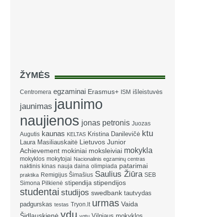
ŽYMĖS
egzaminai
Erasmus+
išleistuvės
Centromera
ISM
jaunimo
jaunimas
naujienos
jonas petronis
Juozas
ktu
kaunas
Kristina Danilevičė
Augutis
KELTAS
Laura Masiliauskaitė
Lietuvos Junior
mokykla
Achievement
mokiniai
moksleiviai
mokyklos
mokytojai
Nacionalinis egzaminų centras
patarimai
naktinis kinas
nauja daina
olimpiada
Saulius Žiūra
Remigijus Šimašius
SEB
praktika
stipendija
stipendijos
Simona Pilkienė
studentai
studijos
swedbank
tautvydas
urmas
Vaida
padgurskas
Tryon.lt
testas
vdu
Šidlauskienė
Vilniaus mokyklos
vgtu