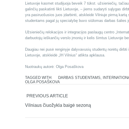
Lietuvoje kasmet studijuoja beveik 7 tūkst. užsieniečių, tačiau t
galinčių paskatinti likti Lietuvoje, – jiems sudaryti sąlygas dirb
yra pasiruošusios juos įdarbinti, atskleidė Vilniuje pirmą kartą
studentams pagal jų specialybę buvo siūlomas darbas šalies 
Užsieniečių relokacijos ir integracijos paslaugų centro „Inter
darbuotojų ieškančių verslo įmonių ir kelis šimtus Lietuvoje b
Daugiau nei pusė renginyje dalyvavusių studentų norėtų dirbti i
Lietuvoje, atskleidė „IH Vilnius“ atlikta apklausa.
Nuotraukų autorė: Olga Posaškova
TAGGED WITH:
DARBAS STUDENTAMS
,
INTERNATION
OLGA POSAŠKOVA
PREVIOUS ARTICLE
Vilniaus čiuožykla baigė sezoną