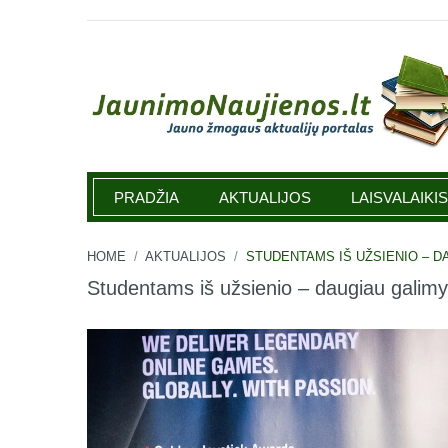
Jaunimonaujienos.lt
PRADŽIA
AKTUALIJOS
LAISVALAIKIS
HOME
/
AKTUALIJOS
/
STUDENTAMS IŠ UŽSIENIO – D
Studentams iš užsienio – daugiau galimybi