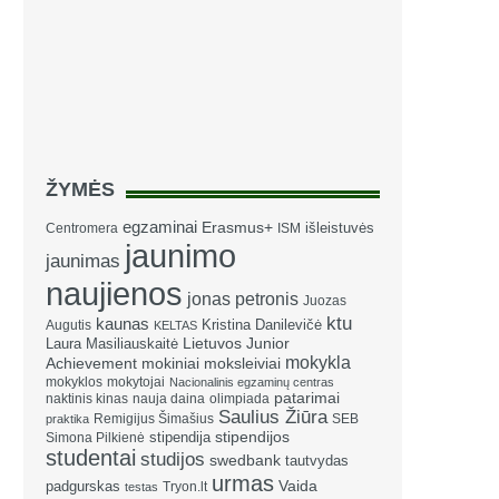
ŽYMĖS
egzaminai
Erasmus+
išleistuvės
Centromera
ISM
jaunimo
jaunimas
naujienos
jonas petronis
Juozas
ktu
kaunas
Kristina Danilevičė
Augutis
KELTAS
Laura Masiliauskaitė
Lietuvos Junior
mokykla
Achievement
mokiniai
moksleiviai
mokyklos
mokytojai
Nacionalinis egzaminų centras
patarimai
naktinis kinas
nauja daina
olimpiada
Saulius Žiūra
Remigijus Šimašius
SEB
praktika
stipendija
stipendijos
Simona Pilkienė
studentai
studijos
swedbank
tautvydas
urmas
Vaida
padgurskas
Tryon.lt
testas