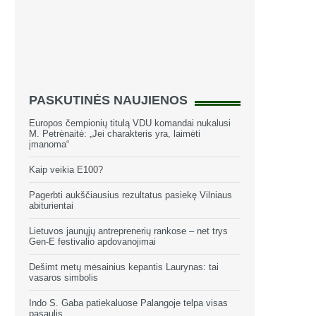
PASKUTINĖS NAUJIENOS
Europos čempionių titulą VDU komandai nukalusi
M. Petrėnaitė: „Jei charakteris yra, laimėti
įmanoma“
Kaip veikia E100?
Pagerbti aukščiausius rezultatus pasiekę Vilniaus
abiturientai
Lietuvos jaunųjų antreprenerių rankose – net trys
Gen-E festivalio apdovanojimai
Dešimt metų mėsainius kepantis Laurynas: tai
vasaros simbolis
Indo S. Gaba patiekaluose Palangoje telpa visas
pasaulis