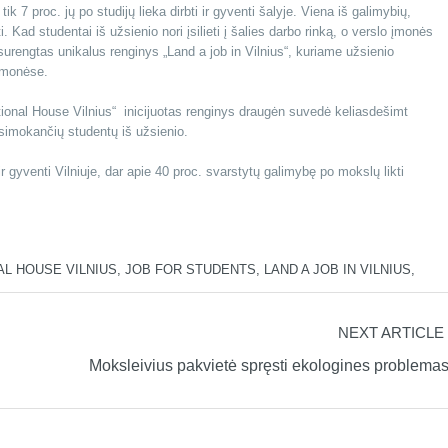
ik 7 proc. jų po studijų lieka dirbti ir gyventi šalyje. Viena iš galimybių,
ti. Kad studentai iš užsienio nori įsilieti į šalies darbo rinką, o verslo įmonės
 surengtas unikalus renginys „Land a job in Vilnius“, kuriame užsienio
įmonėse.
national House Vilnius“ inicijuotas renginys draugėn suvedė keliasdešimt
esimokančių studentų iš užsienio.
r gyventi Vilniuje, dar apie 40 proc. svarstytų galimybę po mokslų likti
AL HOUSE VILNIUS
,
JOB FOR STUDENTS
,
LAND A JOB IN VILNIUS
,
NEXT ARTICLE
Moksleivius pakvietė spręsti ekologines problema