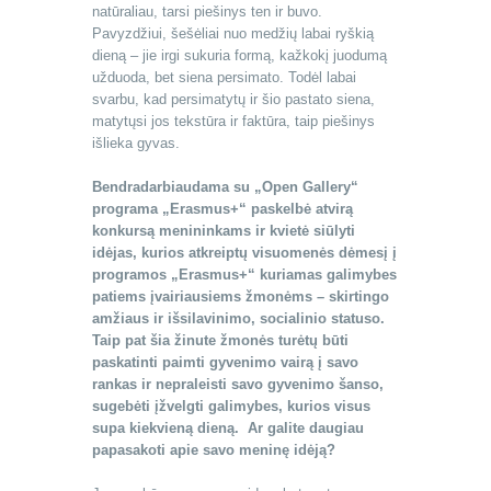
natūraliau, tarsi piešinys ten ir buvo.
Pavyzdžiui, šešėliai nuo medžių labai ryškią
dieną – jie irgi sukuria formą, kažkokį juodumą
užduoda, bet siena persimato. Todėl labai
svarbu, kad persimatytų ir šio pastato siena,
matytųsi jos tekstūra ir faktūra, taip piešinys
išlieka gyvas.
Bendradarbiaudama su „Open Gallery“
programa „Erasmus+“ paskelbė atvirą
konkursą menininkams ir kvietė siūlyti
idėjas, kurios atkreiptų visuomenės dėmesį į
programos „Erasmus+“ kuriamas galimybes
patiems įvairiausiems žmonėms – skirtingo
amžiaus ir išsilavinimo, socialinio statuso.
Taip pat šia žinute žmonės turėtų būti
paskatinti paimti gyvenimo vairą į savo
rankas ir nepraleisti savo gyvenimo šanso,
sugebėti įžvelgti galimybes, kurios visus
supa kiekvieną dieną. Ar galite daugiau
papasakoti apie savo meninę idėją?