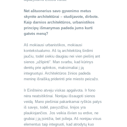
Net aštuonerius savo gyvenimo metus
skyrėte architektūrai – studijavote, dirbote.
Kaip darnios architektūros, urbanistikos
principų išmanymas padeda jums kurti
gatvės meną?
Aš mokiausi urbanistikos, mokiausi
kontekstualumo. Aš tą architektūrą širdimi
jaučiu, todėl siekiu daugiau nei vien piešinį ant
sienos „užlipinti“. Man svarbu, kad kūrinys
derėtų prie aplinkos, maksimaliai į ją
integruotųsi. Architektūros žinios padeda
meninę išraišką priderinti prie miesto peizažo.
Ir Einšteino atveju viskas apgalvota. Ir fono
nėra neatsitiktinai. Norėjau išsaugoti sienos
veidą. Mano piešiniai pakankamai ryškūs patys
iš savęs, todėl, pavyzdžiui, linijos yra
plaukiojančios. Jos veikia išvien su erdve, ne
grubiai į ją įsirėžia, bet įsilieja. Aš norėjau visus
elementus taip integruoti, kad atrodytų kuo