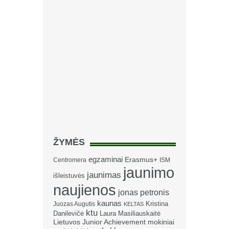
ŽYMĖS
egzaminai
Erasmus+
Centromera
ISM
jaunimo
jaunimas
išleistuvės
naujienos
jonas petronis
kaunas
Kristina
Juozas Augutis
KELTAS
ktu
Danilevičė
Laura Masiliauskaitė
Lietuvos Junior Achievement
mokiniai