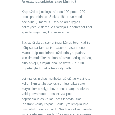
Ar esate patenkintas savo kūriniu?
Kaip užduotį atlikęs, aš esu 100 proc., 200
proc. patenkintas. Siekiau iškomunikuoti
socialinę „Erasmus+“ žinutę apie lygias
galimybes visiems. Aš sėdėjau ir ganėtinai ilgai
apie tai mąsčiau, kūriau eskizus.
Tačiau šį darbą sąmoningai kūriau tokį, kad jis
būtų suprantamesnis masėms, visuomenei.
Mano, kaip menininko, užduotis yra padaryti
kuo tiesmukiškesnį, kuo aštresnį darbą, tačiau,
šiuo atveju, turėjau labai pasverti. Aš turiu
truputėlį įtikti, bet ir truputėlį įgelti.
Jei manęs niekas neribotų, aš eičiau visai kitu
keliu, žymiai abstraktesniu. Ilgą laiką savo
kūrybiniame kelyje buvau nusistatęs apskritai
veidų nevaizduoti, nes tai yra pats
paprasčiausias kelias, pats lengviausias.
Piešiant veidą ir ypač – akis, yra lengviausia
prisibelsti į žiūrovo širdį. Nes kai vaikas gimsta,
jis iš karto mato veidą. Visą gyvenimą žmonės