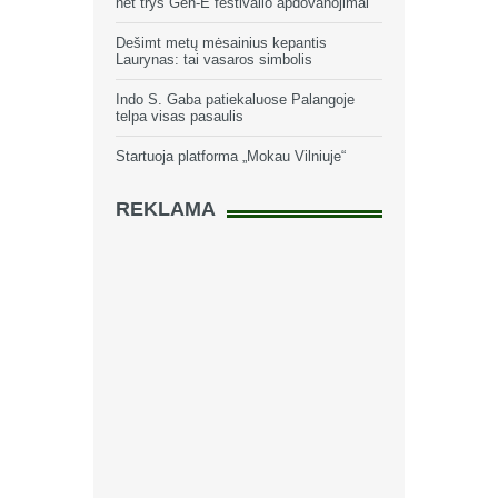
net trys Gen-E festivalio apdovanojimai
Dešimt metų mėsainius kepantis
Laurynas: tai vasaros simbolis
Indo S. Gaba patiekaluose Palangoje
telpa visas pasaulis
Startuoja platforma „Mokau Vilniuje“
REKLAMA