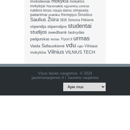
mokykla
moksleiviai
mokyklos
mokytojai
Nacionalinis egzaminų centras
naktinis kinas
nauja daina
olimpiada
patarimai
Remigijus Šimašius
praktika
Saulius Žiūra
SEB
Simona Pilkienė
studentai
stipendija
stipendijos
studijos
swedbank
tautvydas
urmas
padgurskas
Tryon.lt
testas
vdu
Vaida Šidlauskienė
Vilniaus
vgtu
Vilnius
VILNIUS TECH
mokyklos
Visos teisės saugomos. © 2024
jaunimonaujienos.lt / Jaunimo naujienos