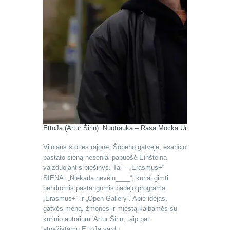
EttoJa (Artur Širin). Nuotrauka – Rasa Mocka Ungure
Vilniaus stoties rajone, Šopeno gatvėje, esančio
pastato sieną neseniai papuošė Einšteiną
vaizduojantis piešinys. Tai – „Erasmus+“
SIENA: „Niekada nevėlu____“, kuriai gimti
bendromis pastangomis padėjo programa
„Erasmus+“ ir „Open Gallery“. Apie idėjas,
gatvės meną, žmones ir miestą kalbamės su
kūrinio autoriumi Artur Širin, taip pat
atpažįstamu EttoJa vardu.