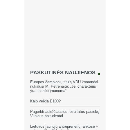
PASKUTINĖS NAUJIENOS
Europos čempionių titulą VDU komandai
nukalusi M. Petrėnaitė: „Jei charakteris
yra, laimėti įmanoma“
Kaip veikia E100?
Pagerbti aukščiausius rezultatus pasiekę
Vilniaus abiturientai
Lietuvos jaunųjų antreprenerių rankose –