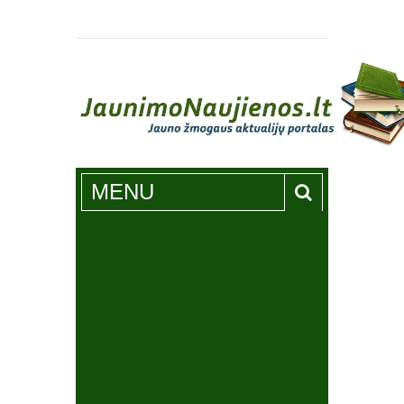
Jaunimonaujienos.lt
MENU