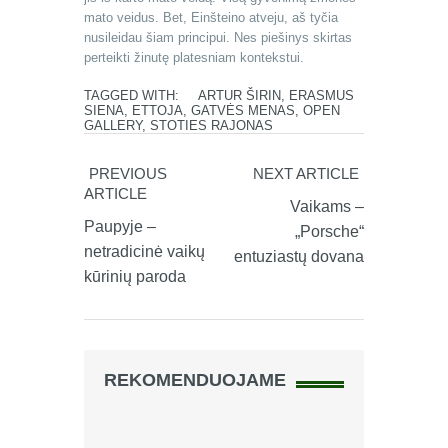
mato veidus. Bet, Einšteino atveju, aš tyčia
nusileidau šiam principui. Nes piešinys skirtas
perteikti žinutę platesniam kontekstui.
TAGGED WITH:
ARTUR ŠIRIN
,
ERASMUS
SIENA
,
ETTOJA
,
GATVĖS MENAS
,
OPEN
GALLERY
,
STOTIES RAJONAS
PREVIOUS
NEXT ARTICLE
ARTICLE
Vaikams –
Paupyje –
„Porsche“
netradicinė vaikų
entuziastų dovana
kūrinių paroda
REKOMENDUOJAME