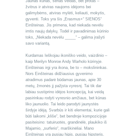
Jaunas kūnas, senas veidas, bet protas –
žvitrus ir atviras naujoms idėjoms bei
galimybėms, atviras mylėti, keliauti, mokytis,
gyventi. Toks yra šis „Erasmus+“ SIENOS“
Einšteinas. Jis primena, kad niekada nevėlu
imtis naujų dalykų. Todėl ir pavadinimas kūrinio
toks, „Niekada nevėlu _____“ – galima įrašyti
savo variantą.
Kurdamas Ieškojau ikoniško veido, vaizdinio –
kaip Merilyn Monroe Andy Warholo kūrinyje.
Einšteinas irgi yra ikona, be to – mokslininkas.
Nors Einšteinas didžiausius gyvenimo
atradimus padarė būdamas jaunas, apie 30
metų, žmonės jį pažįsta vyresnį. Tai tik dar
labiau sustiprino idėjos koncepciją, kai veidą
pasirinkau rodyti vyresnio amžiaus, bet kūnas
liko jaunuolio. Tai leido parodyti jaunystės
širdyje idėją. Svarbūs ir kiti elementai, kurie gali
būti laikomi „kliše“, bet bendroje kompozicijoje
pasiteisino: tatuiruotės, grandinėlė, plaukiko iš
Majamio, „surferio“, marškinėliai. Mano
Einšteinas yra pusiau hipis, pusiau hipsteris,