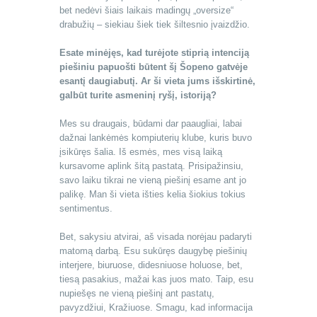
bet nedėvi šiais laikais madingų „oversize“
drabužių – siekiau šiek tiek šiltesnio įvaizdžio.
Esate minėjęs, kad turėjote stiprią intenciją
piešiniu papuošti būtent šį Šopeno gatvėje
esantį daugiabutį. Ar ši vieta jums išskirtinė,
galbūt turite asmeninį ryšį, istoriją?
Mes su draugais, būdami dar paaugliai, labai
dažnai lankėmės kompiuterių klube, kuris buvo
įsikūręs šalia. Iš esmės, mes visą laiką
kursavome aplink šitą pastatą. Prisipažinsiu,
savo laiku tikrai ne vieną piešinį esame ant jo
palikę. Man ši vieta išties kelia šiokius tokius
sentimentus.
Bet, sakysiu atvirai, aš visada norėjau padaryti
matomą darbą. Esu sukūręs daugybę piešinių
interjere, biuruose, didesniuose holuose, bet,
tiesą pasakius, mažai kas juos mato. Taip, esu
nupiešęs ne vieną piešinį ant pastatų,
pavyzdžiui, Kražiuose. Smagu, kad informacija