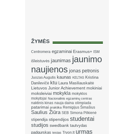
ŽYMĖS
egzaminai
Erasmus+
Centromera
ISM
jaunimo
jaunimas
išleistuvės
naujienos
jonas petronis
kaunas
Kristina
Juozas Augutis
KELTAS
ktu
Danilevičė
Laura Masiliauskaitė
Lietuvos Junior Achievement
mokiniai
mokykla
moksleiviai
mokyklos
mokytojai
Nacionalinis egzaminų centras
naktinis kinas
nauja daina
olimpiada
patarimai
Remigijus Šimašius
praktika
Saulius Žiūra
SEB
Simona Pilkienė
studentai
stipendija
stipendijos
studijos
swedbank
tautvydas
urmas
padgurskas
Tryon.lt
testas