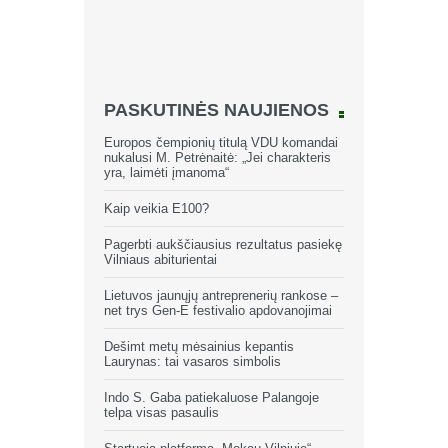
PASKUTINĖS NAUJIENOS
Europos čempionių titulą VDU komandai
nukalusi M. Petrėnaitė: „Jei charakteris
yra, laimėti įmanoma“
Kaip veikia E100?
Pagerbti aukščiausius rezultatus pasiekę
Vilniaus abiturientai
Lietuvos jaunųjų antreprenerių rankose –
net trys Gen-E festivalio apdovanojimai
Dešimt metų mėsainius kepantis
Laurynas: tai vasaros simbolis
Indo S. Gaba patiekaluose Palangoje
telpa visas pasaulis