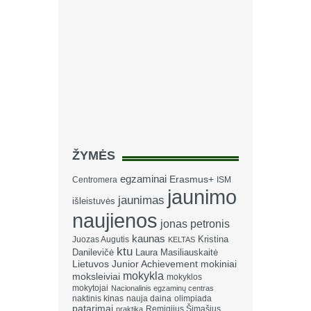
ŽYMĖS
egzaminai
Erasmus+
Centromera
ISM
jaunimo
jaunimas
išleistuvės
naujienos
jonas petronis
kaunas
Kristina
Juozas Augutis
KELTAS
ktu
Danilevičė
Laura Masiliauskaitė
Lietuvos Junior Achievement
mokiniai
mokykla
moksleiviai
mokyklos
mokytojai
Nacionalinis egzaminų centras
naktinis kinas
nauja daina
olimpiada
patarimai
Remigijus Šimašius
praktika