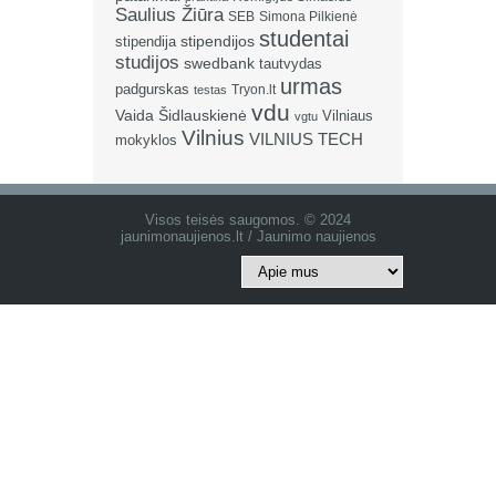
Saulius Žiūra
SEB
Simona Pilkienė
studentai
stipendija
stipendijos
studijos
swedbank
tautvydas
urmas
padgurskas
Tryon.lt
testas
vdu
Vaida Šidlauskienė
Vilniaus
vgtu
Vilnius
VILNIUS TECH
mokyklos
Visos teisės saugomos. © 2024
jaunimonaujienos.lt / Jaunimo naujienos