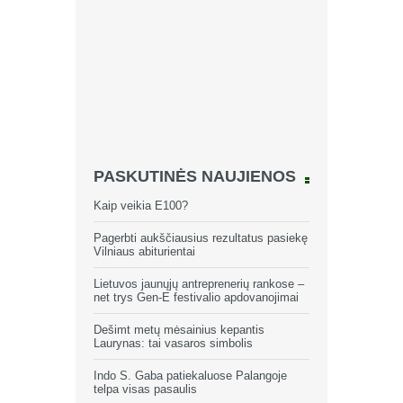
PASKUTINĖS NAUJIENOS
Kaip veikia E100?
Pagerbti aukščiausius rezultatus pasiekę
Vilniaus abiturientai
Lietuvos jaunųjų antreprenerių rankose –
net trys Gen-E festivalio apdovanojimai
Dešimt metų mėsainius kepantis
Laurynas: tai vasaros simbolis
Indo S. Gaba patiekaluose Palangoje
telpa visas pasaulis