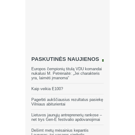
PASKUTINĖS NAUJIENOS
Europos čempionių titulą VDU komandai
nukalusi M. Petrėnaitė: „Jei charakteris
yra, laimėti įmanoma“
Kaip veikia E100?
Pagerbti aukščiausius rezultatus pasiekę
Vilniaus abiturientai
Lietuvos jaunųjų antreprenerių rankose –
net trys Gen-E festivalio apdovanojimai
Dešimt metų mėsainius kepantis
Laurynas: tai vasaros simbolis