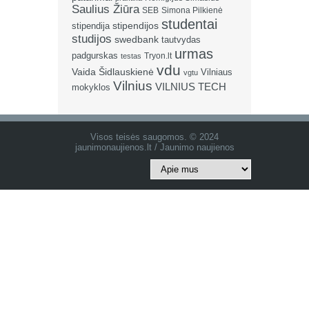
Saulius Žiūra
SEB
Simona Pilkienė
studentai
stipendija
stipendijos
studijos
swedbank
tautvydas
urmas
padgurskas
Tryon.lt
testas
vdu
Vaida Šidlauskienė
Vilniaus
vgtu
Vilnius
VILNIUS TECH
mokyklos
Visos teisės saugomos. © 2024
jaunimonaujienos.lt / Jaunimo naujienos