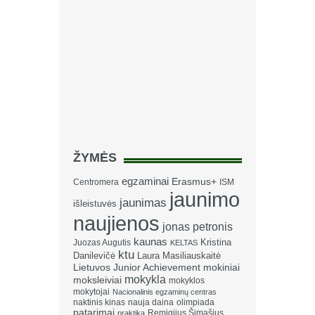
ŽYMĖS
egzaminai
Erasmus+
Centromera
ISM
jaunimo
jaunimas
išleistuvės
naujienos
jonas petronis
kaunas
Kristina
Juozas Augutis
KELTAS
ktu
Danilevičė
Laura Masiliauskaitė
Lietuvos Junior Achievement
mokiniai
mokykla
moksleiviai
mokyklos
mokytojai
Nacionalinis egzaminų centras
naktinis kinas
nauja daina
olimpiada
patarimai
Remigijus Šimašius
praktika