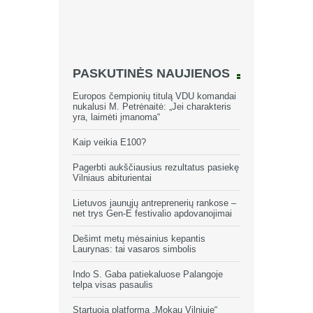
PASKUTINĖS NAUJIENOS
Europos čempionių titulą VDU komandai
nukalusi M. Petrėnaitė: „Jei charakteris
yra, laimėti įmanoma“
Kaip veikia E100?
Pagerbti aukščiausius rezultatus pasiekę
Vilniaus abiturientai
Lietuvos jaunųjų antreprenerių rankose –
net trys Gen-E festivalio apdovanojimai
Dešimt metų mėsainius kepantis
Laurynas: tai vasaros simbolis
Indo S. Gaba patiekaluose Palangoje
telpa visas pasaulis
Startuoja platforma „Mokau Vilniuje“