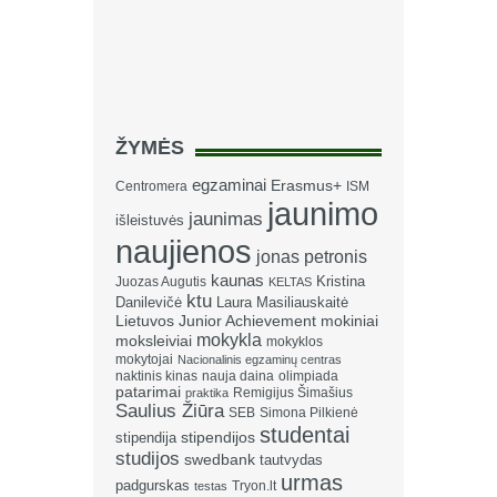
ŽYMĖS
egzaminai
Erasmus+
Centromera
ISM
jaunimo
jaunimas
išleistuvės
naujienos
jonas petronis
kaunas
Kristina
Juozas Augutis
KELTAS
ktu
Danilevičė
Laura Masiliauskaitė
Lietuvos Junior Achievement
mokiniai
mokykla
moksleiviai
mokyklos
mokytojai
Nacionalinis egzaminų centras
naktinis kinas
nauja daina
olimpiada
patarimai
Remigijus Šimašius
praktika
Saulius Žiūra
SEB
Simona Pilkienė
studentai
stipendija
stipendijos
studijos
swedbank
tautvydas
urmas
padgurskas
Tryon.lt
testas