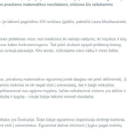
ius prastiems matematikos rezultatams, siūloma šio reikalavimo
 – jie laikomi pagrindiniu XXI amžiaus įgūdžiu, pabrėžia Laura Masiliauskaitė,
nes problemas visur: nuo medicinos iki viešojo valdymo, iki muzikos ir kitų
 visos šalies konkurencingumu. Tad prieš skubant spręsti problemą tiesiog
ka vyrauja pasaulyje. Kitu atveju, rizikuojame savo vaikų ir visos šalies
mus, privalomą matematikos egzaminą įvedė daugiau nei prieš dešimtmetį. Jį
ino mokiniai ne tik negali stoti į universitetą, bet ir baigti mokyklos.
 priklausomai nuo ugdymo krypties, tačiau reikalavimai visiems yra aiškūs ir
kybę ir lygybę – visoje šalyje taikomi vienodi standartai.
tatus yra Šveicarija. Šioje šalyje egzaminus organizuoja skirtingi kantonai,
 stoti į universitetus. Egzaminai dažnai skirstomi į lygius pagal mokinių