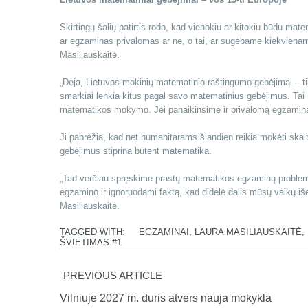
Skirtingų šalių patirtis rodo, kad vienokiu ar kitokiu būdu mate
ar egzaminas privalomas ar ne, o tai, ar sugebame kiekvienam
Masiliauskaitė.
„Deja, Lietuvos mokinių matematinio raštingumo gebėjimai – ti
smarkiai lenkia kitus pagal savo matematinius gebėjimus. Tai
matematikos mokymo. Jei panaikinsime ir privalomą egzaminą, 
Ji pabrėžia, kad net humanitarams šiandien reikia mokėti skait
gebėjimus stiprina būtent matematika.
„Tad verčiau spręskime prastų matematikos egzaminų problem
egzamino ir ignoruodami faktą, kad didelė dalis mūsų vaikų iš
Masiliauskaitė.
TAGGED WITH:
EGZAMINAI
,
LAURA MASILIAUSKAITĖ
,
ŠVIETIMAS #1
PREVIOUS ARTICLE
Vilniuje 2027 m. duris atvers nauja mokykla