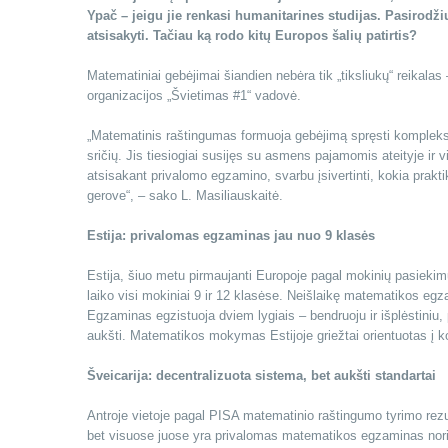
Ypač – jeigu jie renkasi humanitarines studijas. Pasirodž
atsisakyti. Tačiau ką rodo kitų Europos šalių patirtis?
Matematiniai gebėjimai šiandien nebėra tik „tiksliukų“ reikalas
organizacijos „Švietimas #1“ vadovė.
„Matematinis raštingumas formuoja gebėjimą spręsti kompleksi
sričių. Jis tiesiogiai susijęs su asmens pajamomis ateityje ir
atsisakant privalomo egzamino, svarbu įsivertinti, kokia prakti
gerove“, – sako L. Masiliauskaitė.
Estija: privalomas egzaminas jau nuo 9 klasės
Estija, šiuo metu pirmaujanti Europoje pagal mokinių pasieki
laiko visi mokiniai 9 ir 12 klasėse. Neišlaikę matematikos egzam
Egzaminas egzistuoja dviem lygiais – bendruoju ir išplėstiniu,
aukšti. Matematikos mokymas Estijoje griežtai orientuotas į ko
Šveicarija: decentralizuota sistema, bet aukšti standartai
Antroje vietoje pagal PISA matematinio raštingumo tyrimo rezul
bet visuose juose yra privalomas matematikos egzaminas norint