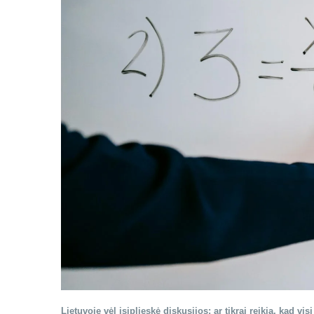
Lietuvoje vėl įsiplieskė diskusijos: ar tikrai reikia, kad vi