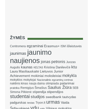
ŽYMĖS
egzaminai
Erasmus+
išleistuvės
Centromera
ISM
jaunimo
jaunimas
naujienos
jonas petronis
Juozas
ktu
kaunas
Kristina Danilevičė
Augutis
KELTAS
Laura Masiliauskaitė
Lietuvos Junior
mokykla
Achievement
mokiniai
moksleiviai
mokyklos
mokytojai
Nacionalinis egzaminų centras
patarimai
naktinis kinas
nauja daina
olimpiada
Saulius Žiūra
Remigijus Šimašius
SEB
praktika
stipendija
stipendijos
Simona Pilkienė
studentai
studijos
swedbank
tautvydas
urmas
Vaida
padgurskas
Tryon.lt
testas
ų
vdu
Šidlauskienė
Vilniaus mokyklos
vgtu