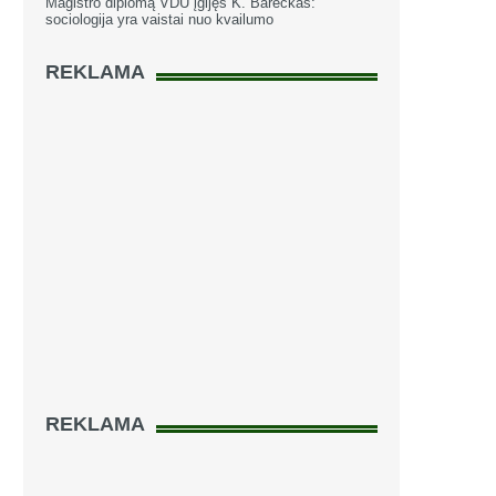
Magistro diplomą VDU įgijęs K. Bareckas:
sociologija yra vaistai nuo kvailumo
REKLAMA
REKLAMA