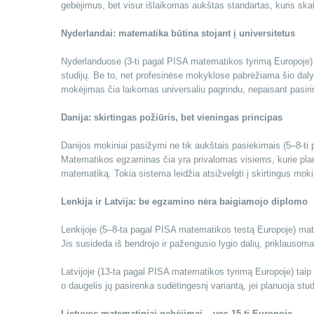
gebėjimus, bet visur išlaikomas aukštas standartas, kuris ska
Nyderlandai: matematika būtina stojant į universitetus
Nyderlanduose (3-ti pagal PISA matematikos tyrimą Europoje) 
studijų. Be to, net profesinėse mokyklose pabrėžiama šio daly
mokėjimas čia laikomas universaliu pagrindu, nepaisant pasirin
Danija: skirtingas požiūris, bet vieningas principas
Danijos mokiniai pasižymi ne tik aukštais pasiekimais (5–8-ti
Matematikos egzaminas čia yra privalomas visiems, kurie planuoj
matematiką. Tokia sistema leidžia atsižvelgti į skirtingus moki
Lenkija ir Latvija: be egzamino nėra baigiamojo diplomo
Lenkijoje (5–8-ta pagal PISA matematikos testą Europoje) ma
Jis susideda iš bendrojo ir pažengusio lygio dalių, priklausoma
Latvijoje (13-ta pagal PISA matematikos tyrimą Europoje) taip 
o daugelis jų pasirenka sudėtingesnį variantą, jei planuoja st
Lietuvos matematiniai gebėjimai – vos 15-ti Europoje