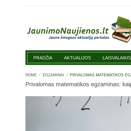
Jaunimonaujienos.lt
PRADŽIA
AKTUALIJOS
LAISVALAIKIS
HOME
/
EGZAMINAI
/
PRIVALOMAS MATEMATIKOS EGZ
Privalomas matematikos egzaminas: kaip 