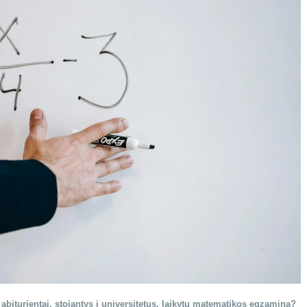
si abiturientai, stojantys į universitetus, laikytų matematikos egzaminą?