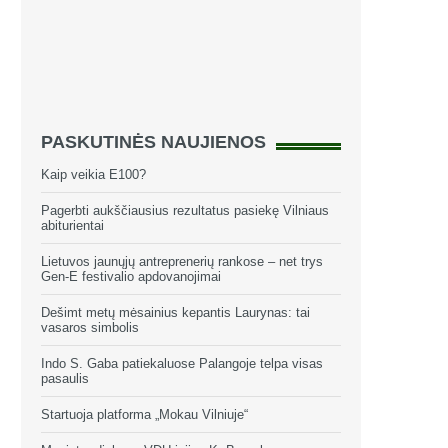
PASKUTINĖS NAUJIENOS
Kaip veikia E100?
Pagerbti aukščiausius rezultatus pasiekę Vilniaus
abiturientai
Lietuvos jaunųjų antreprenerių rankose – net trys
Gen-E festivalio apdovanojimai
Dešimt metų mėsainius kepantis Laurynas: tai
vasaros simbolis
Indo S. Gaba patiekaluose Palangoje telpa visas
pasaulis
Startuoja platforma „Mokau Vilniuje“