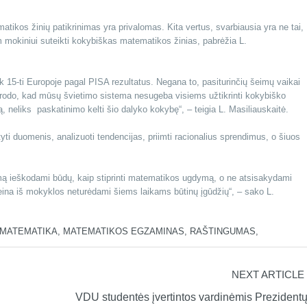
matikos žinių patikrinimas yra privalomas. Kita vertus, svarbiausia yra ne tai,
 mokiniui suteikti kokybiškas matematikos žinias, pabrėžia L.
k 15-ti Europoje pagal PISA rezultatus. Negana to, pasiturinčių šeimų vaikai
 rodo, kad mūsų švietimo sistema nesugeba visiems užtikrinti kokybiško
neliks paskatinimo kelti šio dalyko kokybę“, – teigia L. Masiliauskaitė.
yti duomenis, analizuoti tendencijas, priimti racionalius sprendimus, o šiuos
ą ieškodami būdų, kaip stiprinti matematikos ugdymą, o ne atsisakydami
eina iš mokyklos neturėdami šiems laikams būtinų įgūdžių“, – sako L.
MATEMATIKA
,
MATEMATIKOS EGZAMINAS
,
RAŠTINGUMAS
,
NEXT ARTICLE
VDU studentės įvertintos vardinėmis Prezident