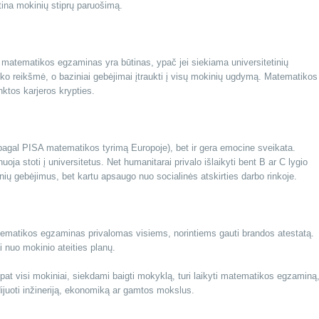
tina mokinių stiprų paruošimą.
matematikos egzaminas yra būtinas, ypač jei siekiama universitetinių
ko reikšmė, o baziniai gebėjimai įtraukti į visų mokinių ugdymą. Matematikos
ktos karjeros krypties.
 pagal PISA matematikos tyrimą Europoje), bet ir gera emocine sveikata.
a stoti į universitetus. Net humanitarai privalo išlaikyti bent B ar C lygio
nių gebėjimus, bet kartu apsaugo nuo socialinės atskirties darbo rinkoje.
tematikos egzaminas privalomas visiems, norintiems gauti brandos atestatą.
i nuo mokinio ateities planų.
pat visi mokiniai, siekdami baigti mokyklą, turi laikyti matematikos egzaminą
udijuoti inžineriją, ekonomiką ar gamtos mokslus.