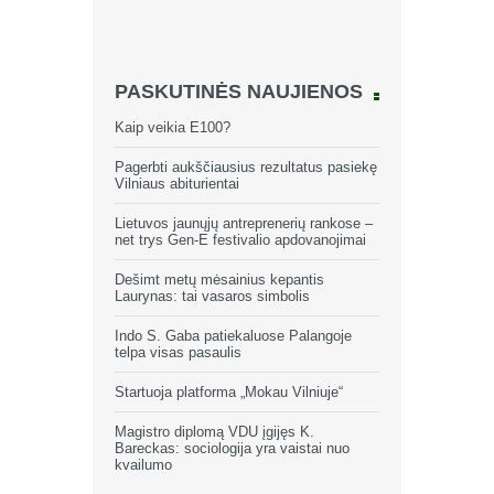
PASKUTINĖS NAUJIENOS
Kaip veikia E100?
Pagerbti aukščiausius rezultatus pasiekę
Vilniaus abiturientai
Lietuvos jaunųjų antreprenerių rankose –
net trys Gen-E festivalio apdovanojimai
Dešimt metų mėsainius kepantis
Laurynas: tai vasaros simbolis
Indo S. Gaba patiekaluose Palangoje
telpa visas pasaulis
Startuoja platforma „Mokau Vilniuje“
Magistro diplomą VDU įgijęs K.
Bareckas: sociologija yra vaistai nuo
kvailumo