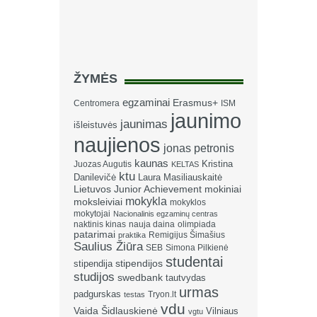
ŽYMĖS
egzaminai
Erasmus+
Centromera
ISM
jaunimo
jaunimas
išleistuvės
naujienos
jonas petronis
kaunas
Kristina
Juozas Augutis
KELTAS
ktu
Danilevičė
Laura Masiliauskaitė
Lietuvos Junior Achievement
mokiniai
mokykla
moksleiviai
mokyklos
mokytojai
Nacionalinis egzaminų centras
naktinis kinas
nauja daina
olimpiada
patarimai
Remigijus Šimašius
praktika
Saulius Žiūra
SEB
Simona Pilkienė
studentai
stipendija
stipendijos
studijos
swedbank
tautvydas
urmas
padgurskas
Tryon.lt
testas
vdu
Vaida Šidlauskienė
Vilniaus
vgtu