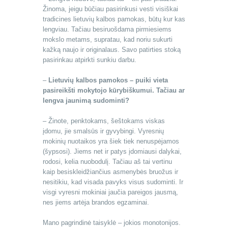
Žinoma, jeigu būčiau pasirinkusi vesti visiškai
tradicines lietuvių kalbos pamokas, būtų kur kas
lengviau. Tačiau besiruošdama pirmiesiems
mokslo metams, supratau, kad noriu sukurti
kažką naujo ir originalaus. Savo patirties stoką
pasirinkau atpirkti sunkiu darbu.
–
Lietuvių kalbos pamokos – puiki vieta
pasireikšti mokytojo kūrybiškumui. Tačiau ar
lengva jaunimą sudominti?
– Žinote, penktokams, šeštokams viskas
įdomu, jie smalsūs ir gyvybingi. Vyresnių
mokinių nuotaikos yra šiek tiek nenuspėjamos
(šypsosi). Jiems net ir patys įdomiausi dalykai,
rodosi, kelia nuobodulį. Tačiau aš tai vertinu
kaip besiskleidžiančius asmenybės bruožus ir
nesitikiu, kad visada pavyks visus sudominti. Ir
visgi vyresni mokiniai jaučia pareigos jausmą,
nes jiems artėja brandos egzaminai.
Mano pagrindinė taisyklė – jokios monotonijos.