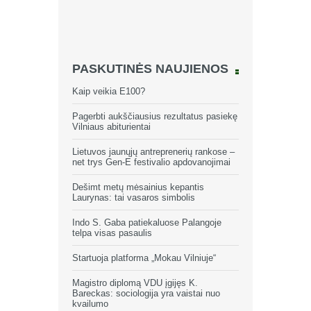
PASKUTINĖS NAUJIENOS
Kaip veikia E100?
Pagerbti aukščiausius rezultatus pasiekę
Vilniaus abiturientai
Lietuvos jaunųjų antreprenerių rankose –
net trys Gen-E festivalio apdovanojimai
Dešimt metų mėsainius kepantis
Laurynas: tai vasaros simbolis
Indo S. Gaba patiekaluose Palangoje
telpa visas pasaulis
Startuoja platforma „Mokau Vilniuje“
Magistro diplomą VDU įgijęs K.
Bareckas: sociologija yra vaistai nuo
kvailumo