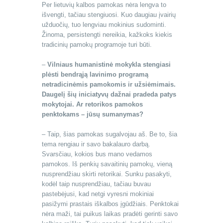
Per lietuvių kalbos pamokas nėra lengva to
išvengti, tačiau stengiuosi. Kuo daugiau įvairių
užduočių, tuo lengviau mokinius sudominti.
Žinoma, persistengti nereikia, kažkoks kiekis
tradicinių pamokų programoje turi būti.
–
Vilniaus humanistinė mokykla stengiasi
plėsti bendrąją lavinimo programą
netradicinėmis pamokomis ir užsiėmimais.
Daugelį šių iniciatyvų dažnai pradeda patys
mokytojai. Ar retorikos pamokos
penktokams – jūsų sumanymas?
– Taip, šias pamokas sugalvojau aš. Be to, šia
tema rengiau ir savo bakalauro darbą.
Svarsčiau, kokios bus mano vedamos
pamokos. Iš penkių savaitinių pamokų, vieną
nusprendžiau skirti retorikai. Sunku pasakyti,
kodėl taip nusprendžiau, tačiau buvau
pastebėjusi, kad netgi vyresni mokiniai
pasižymi prastais iškalbos įgūdžiais. Penktokai
nėra maži, tai puikus laikas pradėti gerinti savo