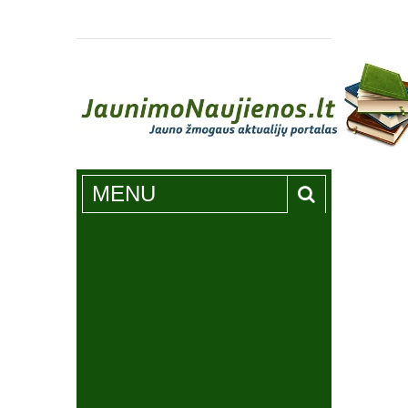
Jaunimonaujienos.lt
MENU