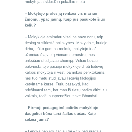
mokytoja atskleidžia pokalbio metu.
–
Mokytojo profesiją renkasi vis mažiau
žmonių, ypač jaunų. Kaip jūs pasukote šiuo
keliu?
– Mokykloje atsiradau visai ne savo noru, taip
tiesiog susiklostė aplinkybės. Mokykloje, kurioje
dirbu, trūko gamtos mokslų mokytojo ir aš
užėmiau šią vietą vienam semestrui, nes
anksčiau studijavau chemiją. Vėliau buvau
pakviesta toje pačioje mokykloje dirbti lietuvių
kalbos mokytoja ir vesti pamokas penktokams,
nes tuo metu studijavau lietuvių filologijos
ketvirtame kurse. Turiu pasakyti, kad
priešinausi tam, bet man iš tiesų patiko dirbti su
vaikais, todėl nusprendžiau save išbandyti.
–
Pirmoji pedagoginė patirtis mokykloje
daugeliui būna tarsi šaltas dušas. Kaip
sekėsi jums?
– Lengva nebuvo, tačiau tai – tik pati pradžia.