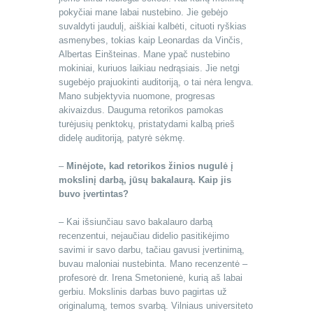
pokyčiai mane labai nustebino. Jie gebėjo
suvaldyti jaudulį, aiškiai kalbėti, cituoti ryškias
asmenybes, tokias kaip Leonardas da Vinčis,
Albertas Einšteinas. Mane ypač nustebino
mokiniai, kuriuos laikiau nedrąsiais. Jie netgi
sugebėjo prajuokinti auditoriją, o tai nėra lengva.
Mano subjektyvia nuomone, progresas
akivaizdus. Dauguma retorikos pamokas
turėjusių penktokų, pristatydami kalbą prieš
didelę auditoriją, patyrė sėkmę.
–
Minėjote, kad retorikos žinios nugulė į
mokslinį darbą, jūsų bakalaurą. Kaip jis
buvo įvertintas?
– Kai išsiunčiau savo bakalauro darbą
recenzentui, nejaučiau didelio pasitikėjimo
savimi ir savo darbu, tačiau gavusi įvertinimą,
buvau maloniai nustebinta. Mano recenzentė –
profesorė dr. Irena Smetonienė, kurią aš labai
gerbiu. Mokslinis darbas buvo pagirtas už
originalumą, temos svarbą. Vilniaus universiteto