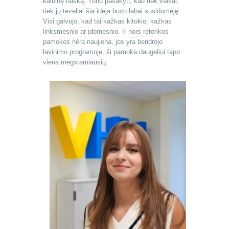
kalbinę raišką. Turiu pasakyti, kad tiek vaikai,
tiek jų tėveliai šia idėja buvo labai susidomėję.
Visi galvojo, kad tai kažkas kitokio, kažkas
linksmesnio ar įdomesnio. Ir nors retorikos
pamokos nėra naujiena, jos yra bendrojo
lavinimo programoje, ši pamoka daugeliui tapo
viena mėgstamiausių.