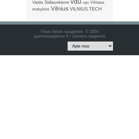
vdu
Vaida Šidlauskienė
Vilniaus
vgtu
Vilnius
VILNIUS TECH
mokyklos
Visos teisės saugomos. © 2024
jaunimonaujienos.lt / Jaunimo naujienos