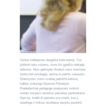
Viešas kalbėjimas daugeliui kelia baimę. Tuo
įsitikinti teko visiems, kurie šio įgūdžio niekada
nelavino. Nors galimybė išsakyti savo nuomonę
turėtų būti privilegija, dažną ši patirtis sukausto.
Oratorystės meno svarbą pabrėžia lietuvių
kalbos mokytoja Gluosnė Petraitytė.
Pradedančioji pedagogė praėjusiais mokslo
metais inicijavo retorikos pamokas penktokams.
Apie tai, kodėl ši pamoka yra svarbi, kuo ji
naudinga ir kokius rezultatus pavyko pasiekti,