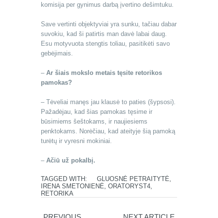
komisija per gynimus darbą įvertino dešimtuku.
Save vertinti objektyviai yra sunku, tačiau dabar
suvokiu, kad ši patirtis man davė labai daug.
Esu motyvuota stengtis toliau, pasitikėti savo
gebėjimais.
–
Ar šiais mokslo metais tęsite retorikos
pamokas?
– Tėveliai manęs jau klausė to paties (šypsosi).
Pažadėjau, kad šias pamokas tęsime ir
būsimiems šeštokams, ir naujiesiems
penktokams. Norėčiau, kad ateityje šią pamoką
turėtų ir vyresni mokiniai.
–
Ačiū už pokalbį.
TAGGED WITH:
GLUOSNĖ PETRAITYTĖ
,
IRENA SMETONIENĖ
,
ORATORYST4
,
RETORIKA
PREVIOUS
NEXT ARTICLE