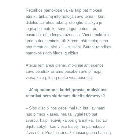
Retorikos pamokose vaikai taip pat mokėsi
atrinkti tinkamą informaciją savo tema ir kurti
didelės apimties tekstą, stengtis išlaikyti jo
logiką bei pateikti savo argumentus. Tai,
pasirodo, nėra lengva užduotis. Vieno mokslinio
tyrimo duomenimis, tik 3 proc. aštuntokų geba
argumentuoti, visi kiti – sunkiai. Būtent retorikos
pamokos ugdo šiuos įgūdžius.
Atėjus lemiamai dienai, mokiniai ant scenos
savo bendraklasiams pasakė savo pirmąją
viešą kalbą, kurią ruošė visą pusmetį.
–
Jūsų nuomone, kodėl įprastai mokyklose
retorikai nėra skiriamas didelis dėmesys?
– Šios disciplinos gebėjimai turi būti lavinami
nuo pirmos klasės, nes tai lygiai taip pat
svarbu, kaip lietuvių kalbos gramatika. Tačiau
drįstu sakyti, kad viešo kalbėjimo pamokose
išvis nėra. Pradinukai dažniausiai gauna banalią