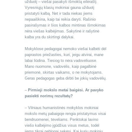
užduotį – viešai pasakyti išmoktą eilėraštį.
Vyresniųjų klasių mokiniai gauna užduotį
pristatyti kalbą. Net ir tada niekas jiems
nepaaiškina, kaip tai reikia daryti. Rašinio
pasirašymas ir šios kalbos mintinas išmokimas
nėra viešas kalbėjimas. Sakytinė ir rašytinė
kalba yra du skirtingi dalykai.
Mokyklose pedagogai nemoko viešai kalbėti dėl
paprastos priežasties, kuri, jeigu atvirai, mane
labai liūdina. Tiesiog to nėra vadovėliuose.
Mano nuomone, vadovėlis, kaip pagalbinė
priemonė, skirtas vaikams, o ne mokytojams.
Geras pedagogas geba dirbti be jokių vadovėlių.
–
Pirmieji mokslo metai baigėsi. Ar pavyko
pasiekti norimų rezultatų?
– Vilniaus humanistinės mokyklos mokiniai
mokslo metų pabaigoje rengia pristatymus visai
bendruomenei, tėveliams. Penktokai lavino
viešo kalbėjimo įgūdžius visus metus, todėl
jiems tikrai neblogai sekėsi. Kai kurių mokinių