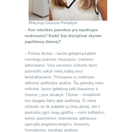
Mokytoja Gluosnė Petraitytė
–
Kuo retorikos pamokos yra naudingos
mokiniams? Kodėl šiai disciplinai skyrėte
papildomą dėmesį?
– Pirmas tikslas – lavinti gebėjimą kalbėti
monologu įvairiose situacijose, įvairiems
adresatams. Viso semestro užduotis buvo
pasiruošti sakyti viešą kalbą savo
bendraklasiams. Pirmiausia su mokiniais
atlikome auditorijos analizę. Šių pamokų metu
mokiniai lavino gebėjimą kelti klausimus ir,
žinoma, į juos atsakyti. Tikslas – išsiaiškinti
kuo daugiau faktų apie auditoriją. Ši viena
užduotis ne tik praplėtė jų žinių akiratį, bet ir
paskatino įgyti naujų įgūdžių – viešo kalbėjimo,
temos pasirinkimo, internetinės apklausos
specialia programa rengimo, klausimų
formulavimo, rezultatų analizės.