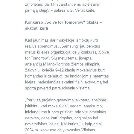
žmonėms, dar tik svarstantiems apie savo
pirmąją idėją“, – pabrėžia G. Verbickaitė.
Konkurso „Solve for Tomorrow“ tikslas –
skatinti kurti
Kad jaunimas dar mokykloje išmoktų kurti
realius sprendimus, „Samsung“ jau penktus
metus iš eilės organizuoja idėjų konkursą „Solve
for Tomorrow“. Šių metų tema, įkvėpta
artėjančių Milano-Kortinos žiemos olimpinių
žaidynių, kviečia 9–12 klasių moksleivius burti
komandas ir generuoti technologijomis paremtas
idėjas, padėsiančias skatinti fizinį aktyvumą bei
sportą paversti patrauklesniu visiems.
„Per visą projekto gyvavimo laikotarpį spėjome
įsitikinti, kad moksleiviai, vedami smalsumo,
iniciatyvumo ir noro prisidėti prie visuomeninės
gerovės, geba kurti drąsias, originalias bei
novatoriškas idėjas. Kai kurios jų, kaip antai
2024 m. konkurse dalyvavusios Vilniaus