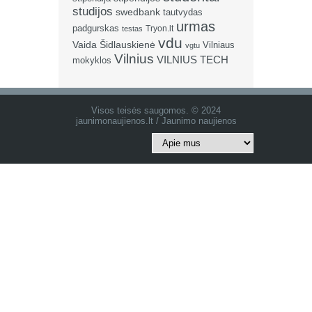
studijos
swedbank
tautvydas
urmas
padgurskas
Tryon.lt
testas
vdu
Vaida Šidlauskienė
Vilniaus
vgtu
Vilnius
VILNIUS TECH
mokyklos
Visos teisės saugomos. © 2024
jaunimonaujienos.lt / Jaunimo naujienos