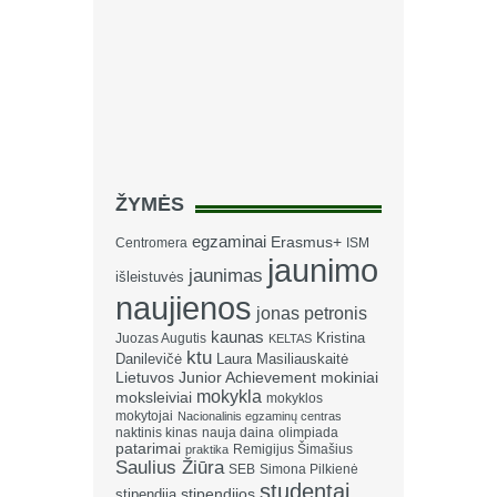
ŽYMĖS
egzaminai
Erasmus+
Centromera
ISM
jaunimo
jaunimas
išleistuvės
naujienos
jonas petronis
kaunas
Kristina
Juozas Augutis
KELTAS
ktu
Danilevičė
Laura Masiliauskaitė
Lietuvos Junior Achievement
mokiniai
mokykla
moksleiviai
mokyklos
mokytojai
Nacionalinis egzaminų centras
naktinis kinas
nauja daina
olimpiada
patarimai
Remigijus Šimašius
praktika
Saulius Žiūra
SEB
Simona Pilkienė
studentai
stipendija
stipendijos