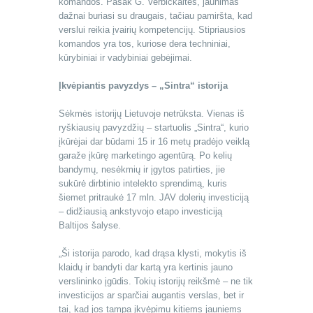
komandos. Pasak G. Verbickaitės, jaunimas
dažnai buriasi su draugais, tačiau pamiršta, kad
verslui reikia įvairių kompetencijų. Stipriausios
komandos yra tos, kuriose dera techniniai,
kūrybiniai ir vadybiniai gebėjimai.
Įkvėpiantis pavyzdys – „Sintra“ istorija
Sėkmės istorijų Lietuvoje netrūksta. Vienas iš
ryškiausių pavyzdžių – startuolis „Sintra“, kurio
įkūrėjai dar būdami 15 ir 16 metų pradėjo veiklą
garaže įkūrę marketingo agentūrą. Po kelių
bandymų, nesėkmių ir įgytos patirties, jie
sukūrė dirbtinio intelekto sprendimą, kuris
šiemet pritraukė 17 mln. JAV dolerių investiciją
– didžiausią ankstyvojo etapo investiciją
Baltijos šalyse.
„Ši istorija parodo, kad drąsa klysti, mokytis iš
klaidų ir bandyti dar kartą yra kertinis jauno
verslininko įgūdis. Tokių istorijų reikšmė – ne tik
investicijos ar sparčiai augantis verslas, bet ir
tai, kad jos tampa įkvėpimu kitiems jauniems