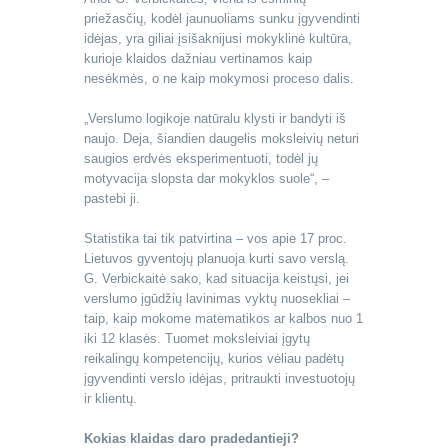
priežasčių, kodėl jaunuoliams sunku įgyvendinti
idėjas, yra giliai įsišaknijusi mokyklinė kultūra,
kurioje klaidos dažniau vertinamos kaip
nesėkmės, o ne kaip mokymosi proceso dalis.
„Verslumo logikoje natūralu klysti ir bandyti iš
naujo. Deja, šiandien daugelis moksleivių neturi
saugios erdvės eksperimentuoti, todėl jų
motyvacija slopsta dar mokyklos suole“, –
pastebi ji.
Statistika tai tik patvirtina – vos apie 17 proc.
Lietuvos gyventojų planuoja kurti savo verslą.
G. Verbickaitė sako, kad situacija keistųsi, jei
verslumo įgūdžių lavinimas vyktų nuosekliai –
taip, kaip mokome matematikos ar kalbos nuo 1
iki 12 klasės. Tuomet moksleiviai įgytų
reikalingų kompetencijų, kurios vėliau padėtų
įgyvendinti verslo idėjas, pritraukti investuotojų
ir klientų.
Kokias klaidas daro pradedantieji?