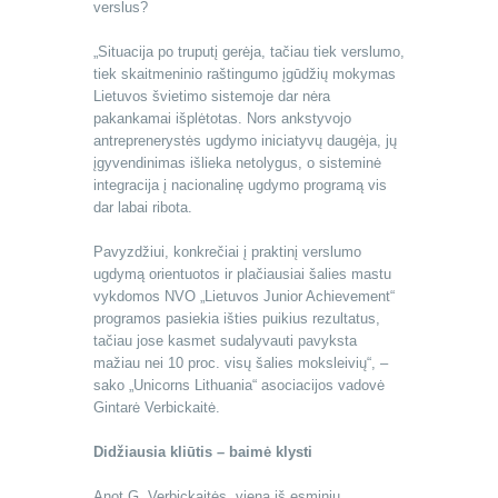
verslus?
„Situacija po truputį gerėja, tačiau tiek verslumo,
tiek skaitmeninio raštingumo įgūdžių mokymas
Lietuvos švietimo sistemoje dar nėra
pakankamai išplėtotas. Nors ankstyvojo
antreprenerystės ugdymo iniciatyvų daugėja, jų
įgyvendinimas išlieka netolygus, o sisteminė
integracija į nacionalinę ugdymo programą vis
dar labai ribota.
Pavyzdžiui, konkrečiai į praktinį verslumo
ugdymą orientuotos ir plačiausiai šalies mastu
vykdomos NVO „Lietuvos Junior Achievement“
programos pasiekia išties puikius rezultatus,
tačiau jose kasmet sudalyvauti pavyksta
mažiau nei 10 proc. visų šalies moksleivių“, –
sako „Unicorns Lithuania“ asociacijos vadovė
Gintarė Verbickaitė.
Didžiausia kliūtis – baimė klysti
Anot G. Verbickaitės, viena iš esminių