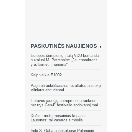
PASKUTINĖS NAUJIENOS
Europos čempionių titulą VDU komandai
nukalusi M. Petrėnaitė: „Jei charakteris
yra, laimėti įmanoma“
Kaip veikia E100?
Pagerbti aukščiausius rezultatus pasiekę
Vilniaus abiturientai
Lietuvos jaunųjų antreprenerių rankose –
net trys Gen-E festivalio apdovanojimai
Dešimt metų mėsainius kepantis
Laurynas: tai vasaros simbolis
Indo S. Gaba patiekaluose Palangoje