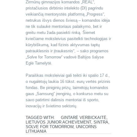
Žirmūnų gimnazijos komandos „REAL“,
pristačiusios dirbtinio intelekto (DI) pagrindu
veikiančią mentorystės platformą „Progress“,
netrukus išvys dienos šviesą – komandos idėja
ne tik sulaukė mentoriaus palaikymo, bet ir
greitu metu žada pasiekti rinką. Šiemet
kviečiame moksleivius pasitelkti technologijas ir
kūrybiškumą, kad fizinis aktyvumas taptų
patrauklesnis ir įtraukesnis“, – sako programos
„Solve for Tomorrow“ vadovė Baltijos šalyse
Eglė Tamelytė.
Paraiškas moksleiviai gali teikti iki spalio 17 d.,
o nugalėtojų laukia 16 tūkst. eurų vertės prizinis
fondas. Be piniginių prizų, laimėtojų komandos
gaus „Samsung“ įrenginių, o konkurso metu su
savo patirtimi dalinsis mentoriai iš sporto,
inovacijų ir švietimo sektorių.
TAGGED WITH:
GINTARĖ VERBICKAITĖ
,
LIETUVOS JUNIOR ACHIEVEMENT
,
SINTRA
,
SOLVE FOR TOMORROW
,
UNICORNS
LITHUANIA