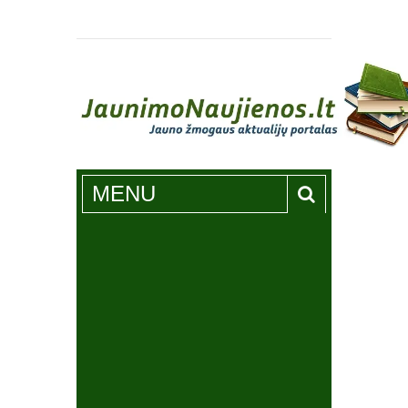
Jaunimonaujienos.lt
MENU