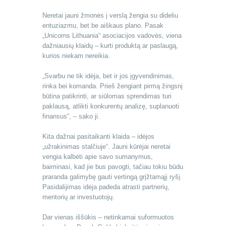
Neretai jauni žmonės į verslą žengia su dideliu
entuziazmu, bet be aiškaus plano. Pasak
„Unicorns Lithuania“ asociacijos vadovės, viena
dažniausių klaidų – kurti produktą ar paslaugą,
kurios niekam nereikia.
„Svarbu ne tik idėja, bet ir jos įgyvendinimas,
rinka bei komanda. Prieš žengiant pirmą žingsnį
būtina patikrinti, ar siūlomas sprendimas turi
paklausą, atlikti konkurentų analizę, suplanuoti
finansus“, – sako ji.
Kita dažnai pasitaikanti klaida – idėjos
„užrakinimas stalčiuje“. Jauni kūrėjai neretai
vengia kalbėti apie savo sumanymus,
baiminasi, kad jie bus pavogti, tačiau tokiu būdu
praranda galimybę gauti vertingą grįžtamąjį ryšį.
Pasidalijimas idėja padeda atrasti partnerių,
mentorių ar investuotojų.
Dar vienas iššūkis – netinkamai suformuotos