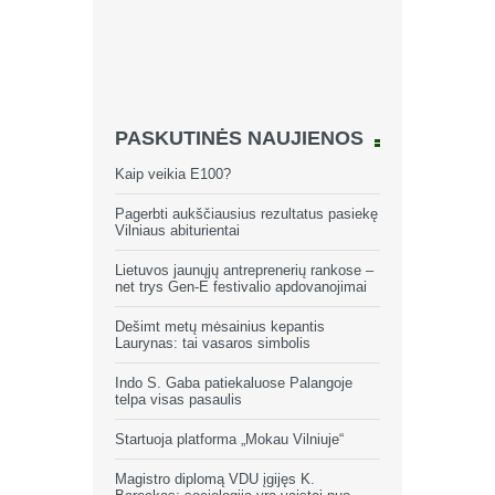
PASKUTINĖS NAUJIENOS
Kaip veikia E100?
Pagerbti aukščiausius rezultatus pasiekę
Vilniaus abiturientai
Lietuvos jaunųjų antreprenerių rankose –
net trys Gen-E festivalio apdovanojimai
Dešimt metų mėsainius kepantis
Laurynas: tai vasaros simbolis
Indo S. Gaba patiekaluose Palangoje
telpa visas pasaulis
Startuoja platforma „Mokau Vilniuje“
Magistro diplomą VDU įgijęs K.