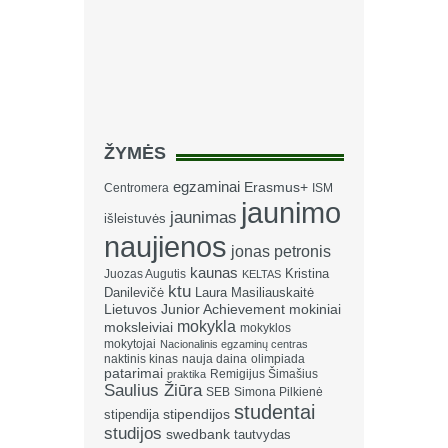
ŽYMĖS
egzaminai
Erasmus+
Centromera
ISM
jaunimo
jaunimas
išleistuvės
naujienos
jonas petronis
kaunas
Kristina
Juozas Augutis
KELTAS
ktu
Danilevičė
Laura Masiliauskaitė
Lietuvos Junior Achievement
mokiniai
mokykla
moksleiviai
mokyklos
mokytojai
Nacionalinis egzaminų centras
naktinis kinas
nauja daina
olimpiada
patarimai
Remigijus Šimašius
praktika
Saulius Žiūra
SEB
Simona Pilkienė
studentai
stipendija
stipendijos
studijos
swedbank
tautvydas