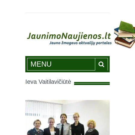
Jaunimonaujienos.lt
MENU
Ieva Vaitilavičiūtė